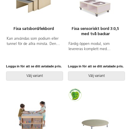
L99xB84xH55 cm. Fackens
innermått: B31xH20xD39 cm.
Från 3 år.
Fixa satsbord/lekbord
Fixa sensoriskt bord 3:0,5
med två backar
Kan användas som podium eller
tunnel för de allra minsta. Den
Färdig öppen modul, som
lilla delen och mellandelen skjuts
levereras komplett med
in under den stora för
plastback och lock. Hjul med lås
platsbesparing när de inte
kräver montering. Borden finns i
används. Mått: liten del
två höjder. De sensoriska
Logga in för att se ditt avtalade pris.
Logga in för att se ditt avtalade pris.
B46xD46xH23 cm, mellandel
lekborden är gjorda i 16 mm
B53xD53xH26,5 cm, stor del
björkplywood. Färger med HT är
Välj variant
Välj variant
B60xD60x30 cm. Mix består av
med högtryckslaminat. Björk och
vit, ljusgrå och grå HT. Design:
vitpigmenterad är helt i 18 mm
Monika Mulder. Svanenmärkt,
plywood. Plastback med lock
licensnummer 5031 0099.
mått B39xL29xD12,5 cm. Mått:
B88xD58xH31 cm.