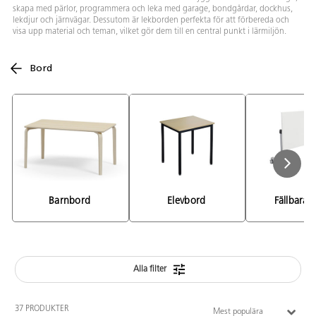
skapa med pärlor, programmera och leka med garage, bondgårdar, dockhus,
lekdjur och järnvägar. Dessutom är lekborden perfekta för att förbereda och
visa upp material och teman, vilket gör dem till en central punkt i lärmiljön.
Bord
Barnbord 
Elevbord 
Fällbara 
Alla filter
37 PRODUKTER
Mest populära