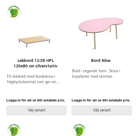
utrustat med 5 små hjul varav 2
är låsbara.
Lekbord 12:38 HPL
Bord Nine
120x80 cm silverstativ
Bord i organisk form. Skiva i
Ett lekbord med bordsskiva i
kryssfaner med laminat.
högtryckslaminat som ger en
väldigt tålig bordsyta. Stabilt
underrede med ram och ben i
ø 40 mm dimension lackerat i
Logga in för att se ditt avtalade pris.
Logga in för att se ditt avtalade pris.
silver. Ställbara tassar för
anpassning mot ojämna ytor.
Välj variant
Välj variant