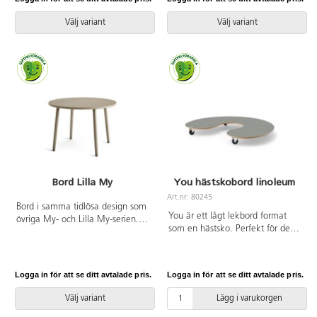
lekborden är gjorda i 16 mm
lekborden är gjorda i 16 mm
björkplywood. Färger med HT är
björkplywood. Färger med HT är
Välj variant
Välj variant
med högtryckslaminat. Björk och
med högtryckslaminat. Björk och
vitpigmenterad är helt i 18 mm
vitpigmenterad är helt i 18 mm
plywood. Plastback med lock
plywood. Plastback med lock
mått B39xL29xD12,5 cm. Mått:
mått B39xL29xD12,5 cm. Mått:
B45xD58xH50 cm.
B88xD58xH50 cm.
Bord Lilla My
You hästskobord linoleum
Art.nr: 80245
Bord i samma tidlösa design som
You är ett lågt lekbord format
övriga My- och Lilla My-serien.
som en hästsko. Perfekt för de
Mått: höjd 55 cm, ø 80 cm.
minsta barnen att sitta och leka
Massiv björk.
vid. Levereras med en
ljuddämpande linoleumskiva -897
Logga in för att se ditt avtalade pris.
Logga in för att se ditt avtalade pris.
Akustik Ljusgrå. Finns även att
beställa i björkkryssfaner. För en
Välj variant
Lägg i varukorgen
lättare hantering är bordet