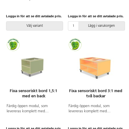
förvaringslådor. Tillverkat i
plastback och lock. Hjul med lås
vitpigmenterad björkkryssfanér.
kräver montering. Borden finns i
Mått: Bas B80xD80xH50 cm inkl.
två höjder. De sensoriska
Logga in för att se ditt avtalade pris.
Logga in för att se ditt avtalade pris.
hjul. Toppskiva ø 117 cm.
lekborden är gjorda i 16 mm
björkplywood. Färger med HT är
Välj variant
Lägg i varukorgen
med högtryckslaminat. Björk och
vitpigmenterad är helt i 18 mm
plywood. Plastback med lock
mått B39xL29xD12,5 cm. Mått:
B88xD58xH50 cm.
Fixa sensoriskt bord 1,5:1
Fixa sensoriskt bord 3:1 med
med en back
två backar
Färdig öppen modul, som
Färdig öppen modul, som
levereras komplett med
levereras komplett med
plastback och lock. Hjul med lås
plastback och lock. Hjul med lås
kräver montering. Borden finns i
kräver montering. Borden finns i
två höjder. De sensoriska
två höjder. De sensoriska
Logga in för att se ditt avtalade pris.
Logga in för att se ditt avtalade pris.