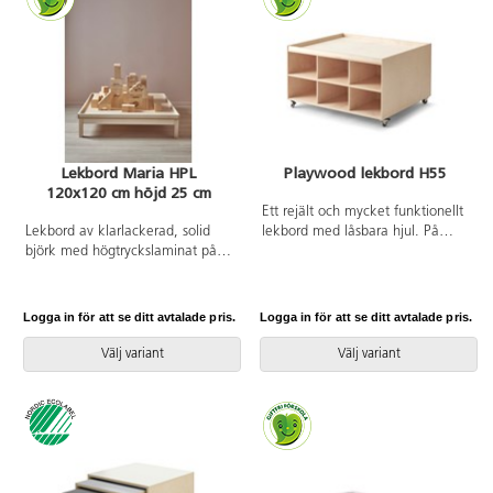
finns att köpa till. Av kraftig,
vitpigmenterad, FSC-godkänd
plywood. Levereras
färdigmonterat. Mått:
L99xB84xH33 cm. Fackens
innermått: B31xH20xD39 cm.
Från 1 år.
Lekbord Maria HPL
Playwood lekbord H55
120x120 cm höjd 25 cm
Ett rejält och mycket funktionellt
Lekbord av klarlackerad, solid
lekbord med låsbara hjul. På
björk med högtryckslaminat på
lekbordet kan barnen bygga med
arbetsytan. Sarg runt skivan.
klossar, lekdjur, järnväg m.m.
Med 12 fack för smart förvaring,
anpassade efter mått till
Logga in för att se ditt avtalade pris.
Logga in för att se ditt avtalade pris.
förvaringsbox Classic. Alla
Lekolars garage, bondgårdar och
Välj variant
Välj variant
dockhus är anpassade för
lekbordet. Fina lekmattor för att
dämpa ljudet och skydda ytan
finns att köpa till. Av kraftig,
vitpigmenterad, FSC-godkänd
plywood. Levereras
färdigmonterat. Mått: