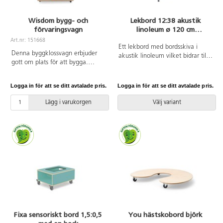
Wisdom bygg- och
Lekbord 12:38 akustik
förvaringsvagn
linoleum ø 120 cm
silverstativ
Art.nr: 151668
Ett lekbord med bordsskiva i
Denna byggklossvagn erbjuder
akustik linoleum vilket bidrar till
gott om plats för att bygga.
en bättre ljudmiljö tack vare
Byggklossarna kan förvaras under
linoleumets ljuddämpande
lekbordet. Tysta låsbara hjul gör
egenskaper. Stabilt underrede
Logga in för att se ditt avtalade pris.
Logga in för att se ditt avtalade pris.
att vagnen flyttas fritt och
med ram och ben i ø 40 mm
placeras säkert. Byggyta
dimension lackerat i silver.
Lägg i varukorgen
Välj variant
80x80 cm. Mått fack:
Ställbara tassar för anpassning
L80xD41xH21 cm.
mot ojämna ytor.
Fixa sensoriskt bord 1,5:0,5
You hästskobord björk