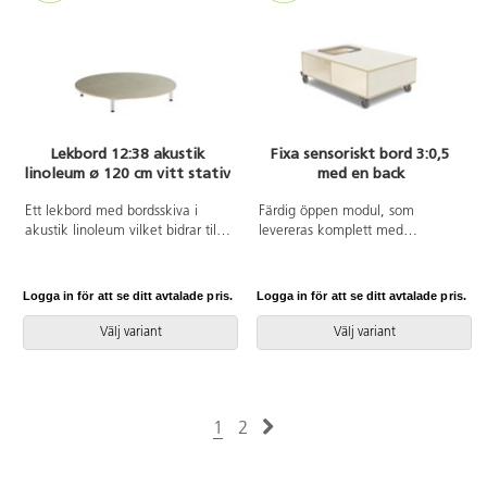
Lekbord 12:38 akustik
Fixa sensoriskt bord 3:0,5
linoleum ø 120 cm vitt stativ
med en back
Ett lekbord med bordsskiva i
Färdig öppen modul, som
akustik linoleum vilket bidrar till
levereras komplett med
en bättre ljudmiljö tack vare
plastback och lock. Hjul med lås
linoleumets ljuddämpande
kräver montering. Borden finns i
egenskaper. Stabilt underrede
två höjder. De sensoriska
Logga in för att se ditt avtalade pris.
Logga in för att se ditt avtalade pris.
med ram och ben i ø 40 mm
lekborden är gjorda i 16 mm
dimension lackerat i vitt.
björkplywood. Färger med HT är
Välj variant
Välj variant
Ställbara tassar för anpassning
med högtryckslaminat. Björk och
mot ojämna ytor.
vitpigmenterad är helt i 18 mm
plywood. Plastback med lock
mått B39xL29xD12,5 cm. Mått:
B88xD58xH31 cm.
1
2