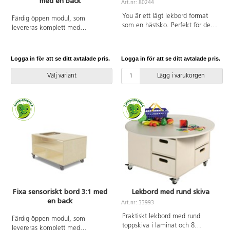
med en back
Art.nr: 80244
You är ett lågt lekbord format
Färdig öppen modul, som
som en hästsko. Perfekt för de
levereras komplett med
minsta barnen att sitta och leka
plastback och lock. Hjul med lås
vid. Levereras med bordskiva i
kräver montering. Borden finns i
björkkryssfaner. För en lättare
två höjder. De sensoriska
Logga in för att se ditt avtalade pris.
Logga in för att se ditt avtalade pris.
hantering är bordet utrustat med
lekborden är gjorda i 16 mm
5 små hjul varav 2 är låsbara.
björkplywood. Färger med HT är
Välj variant
Lägg i varukorgen
med högtryckslaminat. Björk och
vitpigmenterad är helt i 18 mm
plywood. Plastback med lock
mått B39xL29xD12,5 cm. Mått:
B45xD58xH31 cm.
Fixa sensoriskt bord 3:1 med
Lekbord med rund skiva
en back
Art.nr: 33993
Praktiskt lekbord med rund
Färdig öppen modul, som
toppskiva i laminat och 8
levereras komplett med