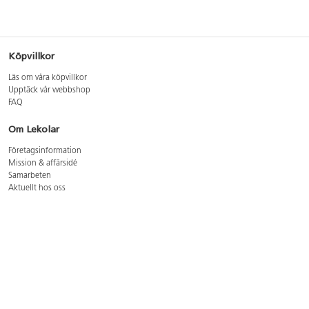
Köpvillkor
Läs om våra köpvillkor
Upptäck vår webbshop
FAQ
Om Lekolar
Företagsinformation
Mission & affärsidé
Samarbeten
Aktuellt hos oss
GDPR
Cookie Policy
Whistleblowing
Lediga jobb
Bruttoprislista lära, skapa, leka 2026-5
Bruttoprislista möbler 2026-3
Bruttoprislista lekplatsutrustning och utemiljö 2026-3
Kontakt