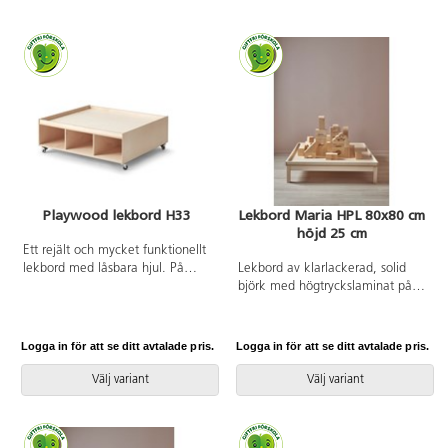
Playwood lekbord H33
Lekbord Maria HPL 80x80 cm
höjd 25 cm
Ett rejält och mycket funktionellt
lekbord med låsbara hjul. På
Lekbord av klarlackerad, solid
lekbordet kan barnen bygga med
björk med högtryckslaminat på
klossar, lekdjur, järnväg m.m.
arbetsytan. Sarg runt skivan.
Med 6 fack för smart förvaring,
anpassade efter mått till
Logga in för att se ditt avtalade pris.
Logga in för att se ditt avtalade pris.
förvaringsbox Classic. Alla
Lekolars garage, bondgårdar och
Välj variant
Välj variant
dockhus är anpassade för
lekbordet. Fina lekmattor för att
dämpa ljudet och skydda ytan