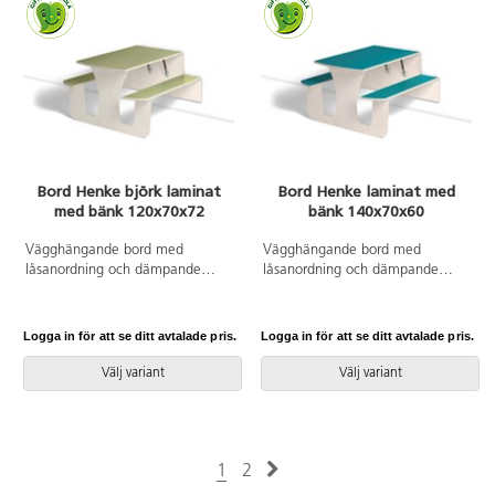
Bord Henke björk laminat
Bord Henke laminat med
med bänk 120x70x72
bänk 140x70x60
Vägghängande bord med
Vägghängande bord med
låsanordning och dämpande
låsanordning och dämpande
gaskolvar, vilket ger ett säkert
gaskolvar, vilket ger ett säkert
bord som fälls ned sakta och
bord som fälls ned sakta och
kontrollerat. Kräver montering.
kontrollerat. Kräver montering.
Logga in för att se ditt avtalade pris.
Logga in för att se ditt avtalade pris.
Klarlackad björk. Bordsskiva med
Vitpigmenterad björk. Bordsskiva
laminat och lackad undersida.
med laminat och lackad
Välj variant
Välj variant
Integrerad sittbänk. Djup från
undersida. Integrerad sittbänk.
vägg i uppfällt läge: 55 mm.
Djup från vägg i uppfällt läge:
55 mm.
1
2