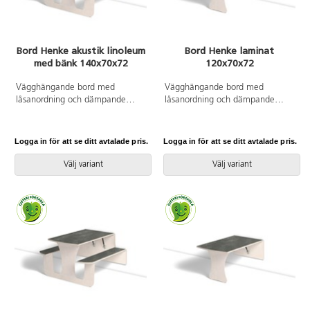
Bord Henke akustik linoleum
Bord Henke laminat
med bänk 140x70x72
120x70x72
Vägghängande bord med
Vägghängande bord med
låsanordning och dämpande
låsanordning och dämpande
gaskolvar, vilket ger ett säkert
gaskolvar, vilket ger ett säkert
bord som fälls ned sakta och
bord som fälls ned sakta och
kontrollerat. Kräver montering.
kontrollerat. Kräver montering.
Logga in för att se ditt avtalade pris.
Logga in för att se ditt avtalade pris.
Vitpigmenterad björk. Bordsskiva
Vitpigmenterad björk. Bordsskiva
med linoleum och lackad
med laminat och lackad
Välj variant
Välj variant
undersida. Integrerad sittbänk.
undersida. Djup från vägg i
Djup från vägg i uppfällt läge:
uppfällt läge: 55 mm.
55 mm.