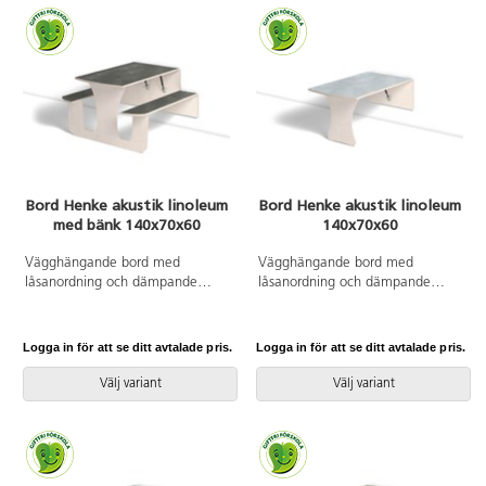
Bord Henke akustik linoleum
Bord Henke akustik linoleum
med bänk 140x70x60
140x70x60
Vägghängande bord med
Vägghängande bord med
låsanordning och dämpande
låsanordning och dämpande
gaskolvar, vilket ger ett säkert
gaskolvar, vilket ger ett säkert
bord som fälls ned sakta och
bord som fälls ned sakta och
kontrollerat. Kräver montering.
kontrollerat. Kräver montering.
Logga in för att se ditt avtalade pris.
Logga in för att se ditt avtalade pris.
Vitpigmenterad björk. Bordsskiva
Vitpigmenterad björk. Bordsskiva
med linoleum och lackad
med linoleum och lackad
Välj variant
Välj variant
undersida. Integrerad sittbänk.
undersida. Djup från vägg i
Djup från vägg i uppfällt läge:
uppfällt läge: 55 mm.
55 mm.