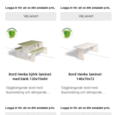
bord som fälls ned sakta och
bord som fälls ned sakta och
kontrollerat. Kräver montering.
kontrollerat. Kräver montering.
Logga in för att se ditt avtalade pris.
Logga in för att se ditt avtalade pris.
Klarlackad björk. Bordsskiva med
Klarlackad björk. Bordsskiva med
linoleum och lackad undersida.
linoleum och lackad undersida.
Välj variant
Välj variant
Integrerad sittbänk. Djup från
Djup från vägg i uppfällt läge:
vägg i uppfällt läge: 55 mm.
55 mm.
Bord Henke björk laminat
Bord Henke laminat
med bänk 120x70x60
140x70x72
Vägghängande bord med
Vägghängande bord med
låsanordning och dämpande
låsanordning och dämpande
gaskolvar, vilket ger ett säkert
gaskolvar, vilket ger ett säkert
bord som fälls ned sakta och
bord som fälls ned sakta och
kontrollerat. Kräver montering.
kontrollerat. Kräver montering.
Logga in för att se ditt avtalade pris.
Logga in för att se ditt avtalade pris.
Klarlackad björk. Bordsskiva med
Vitpigmenterad björk. Bordsskiva