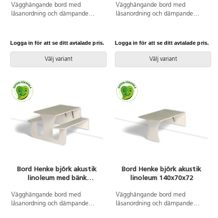
Vägghängande bord med
Vägghängande bord med
låsanordning och dämpande
låsanordning och dämpande
gaskolvar, vilket ger ett säkert
gaskolvar, vilket ger ett säkert
bord som fälls ned sakta och
bord som fälls ned sakta och
kontrollerat. Kräver montering.
kontrollerat. Kräver montering.
Logga in för att se ditt avtalade pris.
Logga in för att se ditt avtalade pris.
Vitpigmenterad björk. Bordsskiva
Klarlackad björk. Bordsskiva med
med linoleum och lackad
linoleum och lackad undersida.
Välj variant
Välj variant
undersida. Djup från vägg i
Integrerad sittbänk. Djup från
uppfällt läge: 55 mm.
vägg i uppfällt läge: 55 mm.
Bord Henke björk akustik
Bord Henke björk akustik
linoleum med bänk
linoleum 140x70x72
140x70x60
Vägghängande bord med
Vägghängande bord med
låsanordning och dämpande
låsanordning och dämpande
gaskolvar, vilket ger ett säkert
gaskolvar, vilket ger ett säkert