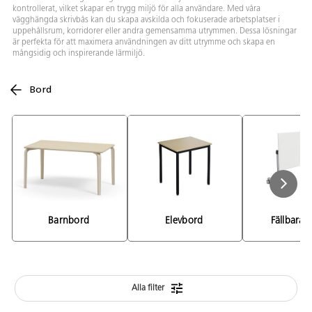
kontrollerat, vilket skapar en trygg miljö för alla användare. Med våra
vägghängda skrivbås kan du skapa avskilda och fokuserade arbetsplatser i
uppehållsrum, korridorer eller andra gemensamma utrymmen. Dessa lösningar
är perfekta för att maximera användningen av ditt utrymme och skapa en
mångsidig och inspirerande lärmiljö.
Bord
Barnbord 
Elevbord 
Fällbara 
Alla filter