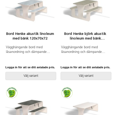
Bord Henke akustik linoleum
Bord Henke björk akustik
med bänk 120x70x72
linoleum med bänk
120x70x72
Vägghängande bord med
Vägghängande bord med
låsanordning och dämpande
låsanordning och dämpande
gaskolvar, vilket ger ett säkert
gaskolvar, vilket ger ett säkert
bord som fälls ned sakta och
bord som fälls ned sakta och
kontrollerat. Kräver montering.
kontrollerat. Kräver montering.
Logga in för att se ditt avtalade pris.
Logga in för att se ditt avtalade pris.
Vitpigmenterad björk. Bordsskiva
Klarlackad björk. Bordsskiva med
med linoleum och lackad
linoleum och lackad undersida.
Välj variant
Välj variant
undersida. Integrerad sittbänk.
Integrerad sittbänk. Djup från
Djup från vägg i uppfällt läge:
vägg i uppfällt läge: 55 mm.
55 mm.