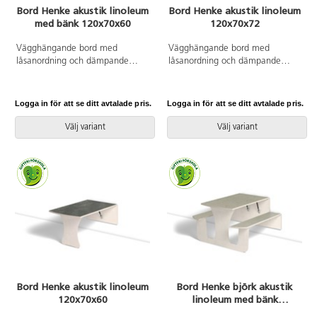
Bord Henke akustik linoleum
Bord Henke akustik linoleum
med bänk 120x70x60
120x70x72
Vägghängande bord med
Vägghängande bord med
låsanordning och dämpande
låsanordning och dämpande
gaskolvar, vilket ger ett säkert
gaskolvar, vilket ger ett säkert
bord som fälls ned sakta och
bord som fälls ned sakta och
kontrollerat. Kräver montering.
kontrollerat. Kräver montering.
Logga in för att se ditt avtalade pris.
Logga in för att se ditt avtalade pris.
Vitpigmenterad björk. Bordsskiva
Vitpigmenterad björk. Bordsskiva
med linoleum och lackad
med linoleum och lackad
Välj variant
Välj variant
undersida. Integrerad sittbänk.
undersida. Djup från vägg i
Djup från vägg i uppfällt läge:
uppfällt läge: 55 mm.
55 mm.
Bord Henke akustik linoleum
Bord Henke björk akustik
120x70x60
linoleum med bänk
120x70x60