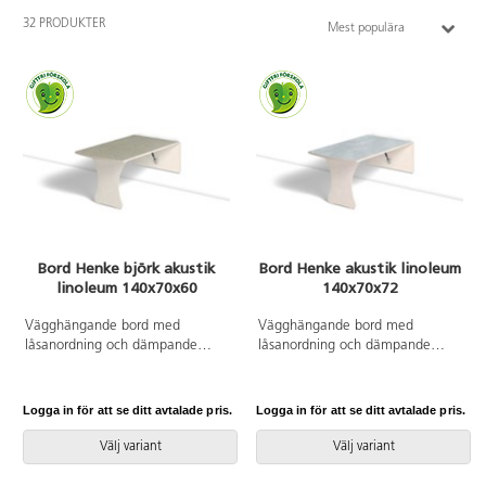
32 PRODUKTER
Mest populära
Bord Henke björk akustik
Bord Henke akustik linoleum
linoleum 140x70x60
140x70x72
Vägghängande bord med
Vägghängande bord med
låsanordning och dämpande
låsanordning och dämpande
gaskolvar, vilket ger ett säkert
gaskolvar, vilket ger ett säkert
bord som fälls ned sakta och
bord som fälls ned sakta och
kontrollerat. Kräver montering.
kontrollerat. Kräver montering.
Logga in för att se ditt avtalade pris.
Logga in för att se ditt avtalade pris.
Klarlackad björk. Bordsskiva med
Vitpigmenterad björk. Bordsskiva
linoleum och lackad undersida.
med linoleum och lackad
Välj variant
Välj variant
Djup från vägg i uppfällt läge:
undersida. Djup från vägg i
55 mm.
uppfällt läge: 55 mm.