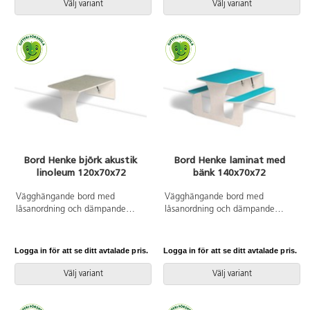
laminat och lackad undersida.
med laminat och lackad
Välj variant
Välj variant
Integrerad sittbänk. Djup från
undersida. Djup från vägg i
vägg i uppfällt läge: 55 mm.
uppfällt läge: 55 mm.
Bord Henke björk akustik
Bord Henke laminat med
linoleum 120x70x72
bänk 140x70x72
Vägghängande bord med
Vägghängande bord med
låsanordning och dämpande
låsanordning och dämpande
gaskolvar, vilket ger ett säkert
gaskolvar, vilket ger ett säkert
bord som fälls ned sakta och
bord som fälls ned sakta och
kontrollerat. Kräver montering.
kontrollerat. Kräver montering.
Logga in för att se ditt avtalade pris.
Logga in för att se ditt avtalade pris.
Klarlackad björk. Bordsskiva med
Vitpigmenterad björk. Bordsskiva
linoleum och lackad undersida.
med laminat och lackad
Välj variant
Välj variant
Djup från vägg i uppfällt läge:
undersida. Integrerad sittbänk.
55 mm.
Djup från vägg i uppfällt läge:
55 mm.