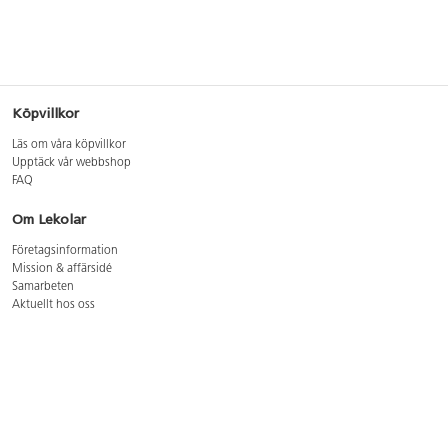
Köpvillkor
Läs om våra köpvillkor
Upptäck vår webbshop
FAQ
Om Lekolar
Företagsinformation
Mission & affärsidé
Samarbeten
Aktuellt hos oss
GDPR
Cookie Policy
Whistleblowing
Lediga jobb
Bruttoprislista lära, skapa, leka 2026-5
Bruttoprislista möbler 2026-3
Bruttoprislista lekplatsutrustning och utemiljö 2026-3