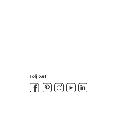
s färdigmonterat.
55 cm. Fackens
20xD39 cm. Från 3
Följ oss!