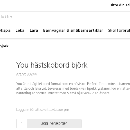
Hitta din sä
Skapa
Leka
Lära
Barnvagnar & småbarnsartiklar
Skolförbru
björk
You hästskobord björk
Art.nr: 80244
You är ett lågt lekbord format som en hästsko. Perfekt för de minsta barnen
att sitta och leka vid. Levereras med bordskiva i björkkryssfaner. För en lättar
hantering är bordet utrustat med 5 små hjul varav 2 är låsbara.
Logga in för att se ditt avtalade pris.
Lägg i varukorgen