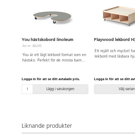
You hästskobord linoleum
Playwood lekbord H
Art.nr: 80245
Ett rejält och mycket fu
You är ett lågt lekbord format som en
lekbord med låsbara hju
hästsko. Perfekt för de minsta barnen
lekbordet kan barnen 
att sitta och leka vid. Levereras med
klossar, lekdjur, järnv
en ljuddämpande linoleumskiva -897
fack för smart förvarin
Akustik Ljusgrå. Finns även att
efter mått till förvaring
Logga in för att se ditt avtalade pris.
Logga in för att se ditt av
beställa i björkkryssfaner. För en
Alla Lekolars garage, 
lättare hantering är bordet utrustat
dockhus är anpassade fö
Lägg i varukorgen
Välj varian
med 5 små hjul varav 2 är låsbara.
Fina lekmattor för att 
och skydda ytan finns at
kraftig, vitpigmentera
plywood. Levereras fär
Mått: L99xB84xH33 cm.
innermått: B31xH20xD3
Liknande produkter
år.