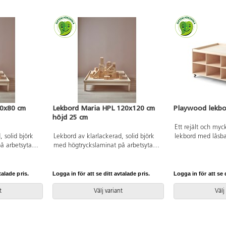
80x80 cm
Lekbord Maria HPL 120x120 cm
Playwood lekbo
höjd 25 cm
Ett rejält och myc
 solid björk
Lekbord av klarlackerad, solid björk
lekbord med låsba
å arbetsytan.
med högtryckslaminat på arbetsytan.
lekbordet kan ba
Sarg runt skivan.
klossar, lekdjur,
fack för smart för
efter mått till för
talade pris.
Logga in för att se ditt avtalade pris.
Logga in för att se d
Alla Lekolars gar
dockhus är anpass
t
Välj variant
Välj
Fina lekmattor för
och skydda ytan fi
kraftig, vitpigme