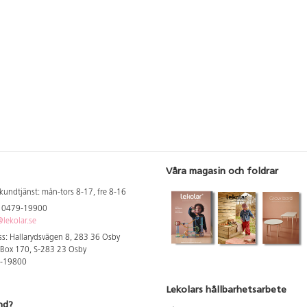
plywood. Leverera
Mått: L99xB84xH
innermått: B31xH
år.
Våra magasin och foldrar
kundtjänst: mån-tors 8-17, fre 8-16
: 0479-19900
lekolar.se
s: Hallarydsvägen 8, 283 36 Osby
 Box 170, S-283 23 Osby
9-19800
Lekolars hållbarhetsarbete
nd?