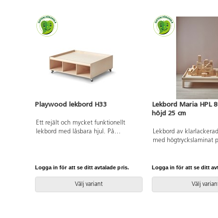
Playwood lekbord H33
Lekbord Maria HPL 
höjd 25 cm
Ett rejält och mycket funktionellt
lekbord med låsbara hjul. På
Lekbord av klarlackerad,
lekbordet kan barnen bygga med
med högtryckslaminat p
klossar, lekdjur, järnväg m.m. Med 6
Sarg runt skivan.
fack för smart förvaring, anpassade
efter mått till förvaringsbox Classic.
Logga in för att se ditt avtalade pris.
Logga in för att se ditt av
Alla Lekolars garage, bondgårdar och
dockhus är anpassade för lekbordet.
Välj variant
Välj varian
Fina lekmattor för att dämpa ljudet
och skydda ytan finns att köpa till. Av
kraftig, vitpigmenterad, FSC-godkänd