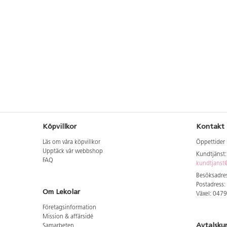
plywood. Levereras färdigmonterat.
Mått: L99xB84xH33 cm. Fackens
innermått: B31xH20xD39 cm. Från 1
år.
Köpvillkor
Kontakt
Läs om våra köpvillkor
Öppettider 
Upptäck vår webbshop
Kundtjänst
FAQ
kundtjanst@
Besöksadres
Postadress:
Om Lekolar
Växel: 047
Företagsinformation
Mission & affärsidé
Avtalsku
Samarbeten