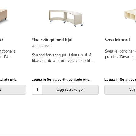
33
Fixa svängd med hjul
Svea lekbord
Art.nr: 81516
nktionellt
Svea lekbord har 
Svängd förvaring på låsbara hjul. 4
l. På
praktisk förvaring.
likadana delar kan byggas ihop till en
bygga med
varav 2 är låsbara
cirkel. Mått: L171xH50xD36 cm.
äg m.m. Med 6
mm spånskiva me
Vitpigmenterad. Svanenmärkt,
g, anpassade
bygger 12 cm i hö
licensnummer 5031 0099.
sbox Classic.
B80xD80xH42 cm. 
talade pris.
Logga in för att se ditt avtalade pris.
Logga in för att se d
bondgårdar och
hjul. Fackens må
r lekbordet.
cm.
t
Lägg i varukorgen
Välj
dämpa ljudet
t köpa till. Av
d, FSC-godkänd
digmonterat.
 Fackens
9 cm. Från 1