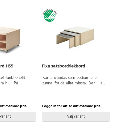
rd H55
Fixa satsbord/lekbord
ket funktionellt
Kan användas som podium eller
ra hjul. På
tunnel för de allra minsta. Den lilla
rnen bygga med
delen och mellandelen skjuts in under
 järnväg m.m. Med 12
den stora för platsbesparing när de
varing, anpassade
inte används. Mått: liten del
varingsbox Classic.
B46xD46xH23 cm, mellandel
itt avtalade pris.
Logga in för att se ditt avtalade pris.
age, bondgårdar och
B53xD53xH26,5 cm, stor del
ade för lekbordet.
B60xD60x30 cm. Mix består av vit,
 variant
Välj variant
 att dämpa ljudet
ljusgrå och grå HT. Design: Monika
nns att köpa till. Av
Mulder. Svanenmärkt, licensnummer
nterad, FSC-godkänd
5031 0099.