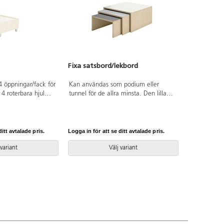
Fixa satsbord/lekbord
4 öppningar/fack för
Kan användas som podium eller
 4 roterbara hjul
tunnel för de allra minsta. Den lilla
. Tillverkad av 18
delen och mellandelen skjuts in under
d melamin. Hjul
den stora för platsbesparing när de
jd. Mått:
inte används. Mått: liten del
Höjden är inkl
B46xD46xH23 cm, mellandel
itt avtalade pris.
Logga in för att se ditt avtalade pris.
tt: B37xH19xD39
B53xD53xH26,5 cm, stor del
B60xD60x30 cm. Mix består av vit,
 variant
Välj variant
ljusgrå och grå HT. Design: Monika
Mulder. Svanenmärkt, licensnummer
5031 0099.