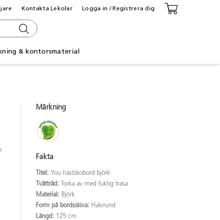
ljare
Kontakta Lekolar
Logga in / Registrera dig
kning & kontorsmaterial
Märkning
e
Fakta
Titel:
You hästskobord björk
Tvättråd:
Torka av med fuktig trasa
Material:
Björk
Form på bordsskiva:
Halvrund
Längd:
125 cm