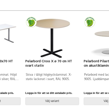
80x70 HT
Pelarbord Cross X ø 70 cm HT
Pelarbord Pilas
svart stativ
cm akustiklamin
laminat. Höjd
Skiva i tåligt högtryckslaminat. X-
Pelarbord med lack
i silver, RAL
stativ lackerat i svart, RAL 9005.
9005. Ljuddämpan
belagd med tåligt
Testat och godkän
15372:2016 som up
talade pris.
Logga in för att se ditt avtalade pris.
Logga in för att se d
stabiltet, hållbarh
t
Välj variant
Välj