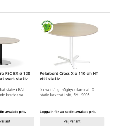
tro FSC BX ø 120
Pelarbord Cross X ø 110 cm HT
at svart stativ
vitt stativ
at stativ i RAL
Skiva i tåligt högtryckslaminat. X-
de bordsskiva
stativ lackerat i vitt, RAL 9003.
 högtryckslaminat.
t enligt EN
pfyller krav för
itt avtalade pris.
Logga in för att se ditt avtalade pris.
et och säkerhet.
 variant
Välj variant