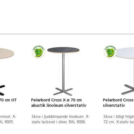
 70 cm HT
Pelarbord Cross X ø 70 cm
Pelarbord Cross
akustik linoleum silverstativ
silverstativ
laminat. X-
Skiva i ljuddämpande linoleum. X-
Skiva i tåligt hög
RAL 9005.
stativ lackerat i silver, RAL 9006.
72 cm. X-stativ lac
9006.