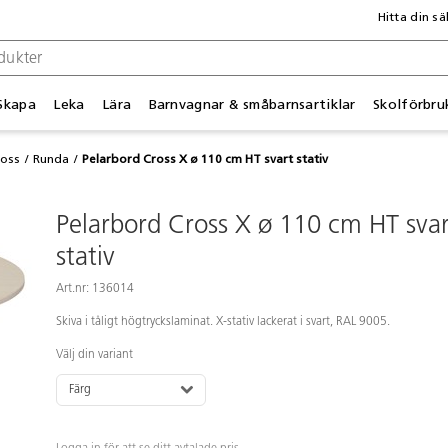
Hitta din sä
Skapa
Leka
Lära
Barnvagnar & småbarnsartiklar
Skolförbru
ross
Runda
Pelarbord Cross X ø 110 cm HT svart stativ
Pelarbord Cross X ø 110 cm HT svar
stativ
Art.nr: 136014
Skiva i tåligt högtryckslaminat. X-stativ lackerat i svart, RAL 9005.
Välj din variant
Färg