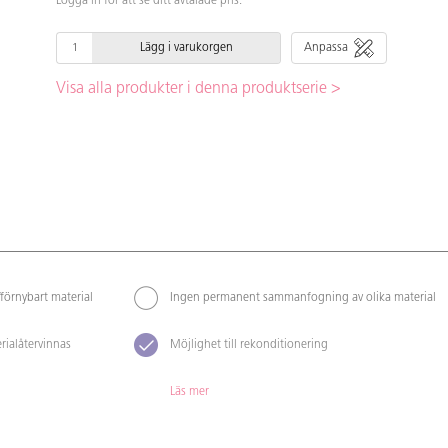
Logga in för att se ditt avtalade pris.
Lägg i varukorgen
Anpassa
Visa alla produkter i denna produktserie >
förnybart material
Ingen permanent sammanfogning av olika material
rialåtervinnas
Möjlighet till rekonditionering
Läs mer