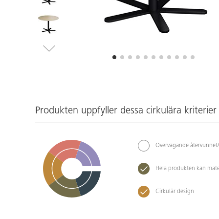
Produkten uppfyller dessa cirkulära kriterier
Övervägande återvunnet/
Hela produkten kan mate
Cirkulär design