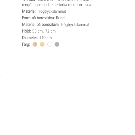
Tvättråd:
Torka med fuktad trasa och milt
rengöringsmedel. Eftertorka med torr trasa.
Material:
Högtryckslaminat
Form på bordsskiva:
Rund
Material på bordsskiva:
Högtryckslaminat
Höjd:
55 cm, 72 cm
Diameter:
110 cm
Färg: