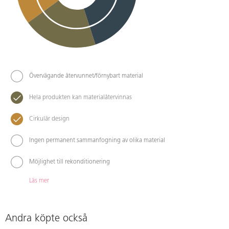
Övervägande återvunnet/förnybart material
Hela produkten kan materialåtervinnas
Cirkulär design
Ingen permanent sammanfogning av olika material
Möjlighet till rekonditionering
Läs mer
Andra köpte också