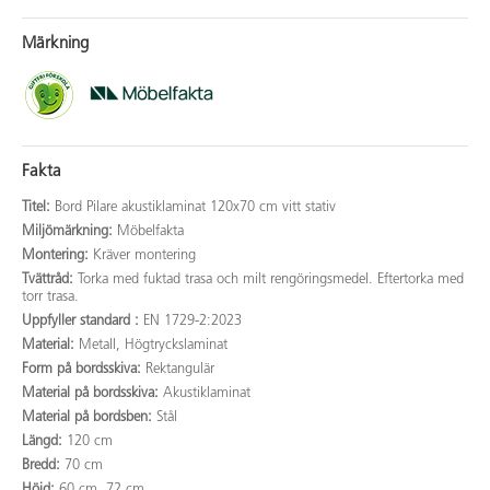
Märkning
Fakta
Titel:
Bord Pilare akustiklaminat 120x70 cm vitt stativ
Miljömärkning:
Möbelfakta
Montering:
Kräver montering
Tvättråd:
Torka med fuktad trasa och milt rengöringsmedel. Eftertorka med
torr trasa.
Uppfyller standard :
EN 1729-2:2023
Material:
Metall, Högtryckslaminat
Form på bordsskiva:
Rektangulär
Material på bordsskiva:
Akustiklaminat
Material på bordsben:
Stål
Längd:
120 cm
Bredd:
70 cm
Höjd:
60 cm, 72 cm