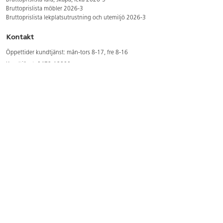
Bruttoprislista lära, skapa, leka 2026-5
Bruttoprislista möbler 2026-3
Bruttoprislista lekplatsutrustning och utemiljö 2026-3
Kontakt
Öppettider kundtjänst: mån-tors 8-17, fre 8-16
Kundtjänst: 0479-19900
kundtjanst@lekolar.se
Besöksadress: Hallarydsvägen 8, 283 36 Osby
Postadress: Box 170, S-283 23 Osby
Växel: 0479-19800
Avtalskund?
Logga in för att se dina rabatterade priser
Hitta våra säljare och utbildare
Här hittar du säljaren i din kommun
Här hittar du våra utbildningar/mässor
Här hittar du våra showrooms
Våra magasin och foldrar