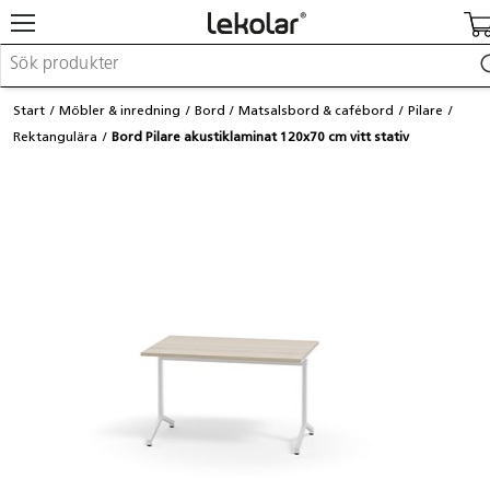
Möbler & inredning
Start
Möbler & inredning
Bord
Matsalsbord & cafébord
Pilare
Lekplatsutrustning & utemiljö
Rektangulära
Bord Pilare akustiklaminat 120x70 cm vitt stativ
Skapa
Leka
Lära
Barnvagnar & småbarnsartiklar
Skolförbrukning & kontorsmaterial
Logga in / Registrera dig
Hitta din säljare
Kontakta Lekolar