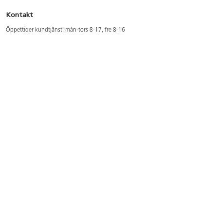
Kontakt
Öppettider kundtjänst: mån-tors 8-17, fre 8-16
Kundtjänst: 0479-19900
kundtjanst@lekolar.se
Besöksadress: Hallarydsvägen 8, 283 36 Osby
Postadress: Box 170, S-283 23 Osby
Växel: 0479-19800
Avtalskund?
Logga in för att se dina rabatterade priser
Hitta våra säljare och utbildare
Här hittar du säljaren i din kommun
Här hittar du våra utbildningar/mässor
Här hittar du våra showrooms
Våra magasin och foldrar