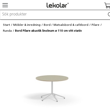
Möbler & inredning
Start
Möbler & inredning
Bord
Matsalsbord & cafébord
Pilare
Lekplatsutrustning & utemiljö
Runda
Bord Pilare akustik linoleum ø 110 cm vitt stativ
Skapa
Leka
Lära
Barnvagnar & småbarnsartiklar
Skolförbrukning & kontorsmaterial
Logga in / Registrera dig
Hitta din säljare
Kontakta Lekolar