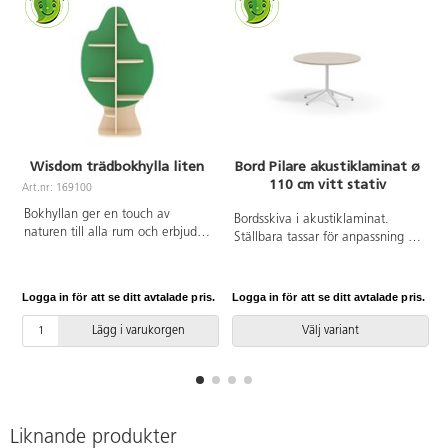
Wisdom trädbokhylla liten
Bord Pilare akustiklaminat ø
110 cm vitt stativ
Art.nr: 169100
Bokhyllan ger en touch av
Bordsskiva i akustiklaminat.
naturen till alla rum och erbjuder
Ställbara tassar för anpassning till
gott om plats för böcker och
ojämna golv. Vitlackerat stativ,
annat material. Den är tillverkad
RAL 9003.
av robust poppelplywood med
Logga in för att se ditt avtalade pris.
Logga in för att se ditt avtalade pris.
L
melaminbeläggning i
lönnstruktur.
Lägg i varukorgen
Välj variant
Liknande produkter