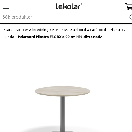
Möbler & inredning
Start
Möbler & inredning
Bord
Matsalsbord & cafébord
Pilastro
Lekplatsutrustning & utemiljö
Runda
Pelarbord Pilastro FSC BX ø 90 cm HPL silverstativ
Skapa
Leka
Lära
Barnvagnar & småbarnsartiklar
Skolförbrukning & kontorsmaterial
Logga in / Registrera dig
Hitta din säljare
Kontakta Lekolar