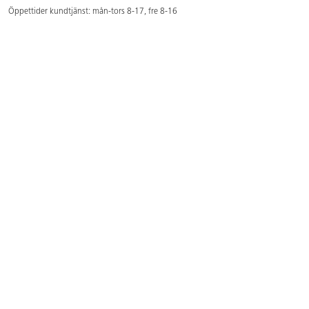
Öppettider kundtjänst: mån-tors 8-17, fre 8-16
Kundtjänst: 0479-19900
kundtjanst@lekolar.se
Besöksadress: Hallarydsvägen 8, 283 36 Osby
Postadress: Box 170, S-283 23 Osby
Växel: 0479-19800
Avtalskund?
Logga in för att se dina rabatterade priser
Hitta våra säljare och utbildare
Här hittar du säljaren i din kommun
Här hittar du våra utbildningar/mässor
Här hittar du våra showrooms
Våra magasin och foldrar