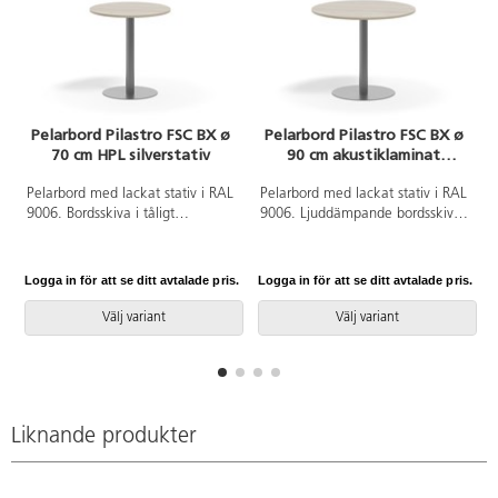
Pelarbord Pilastro FSC BX ø
Pelarbord Pilastro FSC BX ø
70 cm HPL silverstativ
90 cm akustiklaminat
silverstativ
Pelarbord med lackat stativ i RAL
Pelarbord med lackat stativ i RAL
9006. Bordsskiva i tåligt
9006. Ljuddämpande bordsskiva
högtryckslaminat. Testat och
belagd med tåligt
godkänt enligt EN 15372:2016
högtryckslaminat. Testat och
som uppfyller krav för stabiltet,
godkänt enligt EN 15372:2016
Logga in för att se ditt avtalade pris.
Logga in för att se ditt avtalade pris.
L
hållbarhet och säkerhet.
som uppfyller krav för stabiltet,
hållbarhet och säkerhet.
Välj variant
Välj variant
Liknande produkter