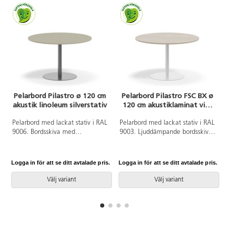
Pelarbord Pilastro ø 120 cm
Pelarbord Pilastro FSC BX ø
akustik linoleum silverstativ
120 cm akustiklaminat vitt
stativ
Pelarbord med lackat stativ i RAL
Pelarbord med lackat stativ i RAL
9006. Bordsskiva med
9003. Ljuddämpande bordsskiva
ljuddämpande yta i tåligt
belagd med tåligt
linoleum. Testat och godkänt
högtryckslaminat. Testat och
enligt EN 15372:2016 som
godkänt enligt EN 15372:2016
Logga in för att se ditt avtalade pris.
Logga in för att se ditt avtalade pris.
L
uppfyller krav för stabiltet,
som uppfyller krav för stabiltet,
hållbarhet och säkerhet.
hållbarhet och säkerhet.
Välj variant
Välj variant