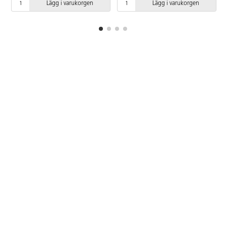
Lägg i varukorgen
Lägg i varukorgen
applicerats med värme och tryck
är väder- och åldersresistent och
fungerar i ett temperaturintervall
om -40 till +140 grader C.
Vidhäftningskraft 8 N vid ”Probe
tack test”. Levereras i rulle 1x10
m.