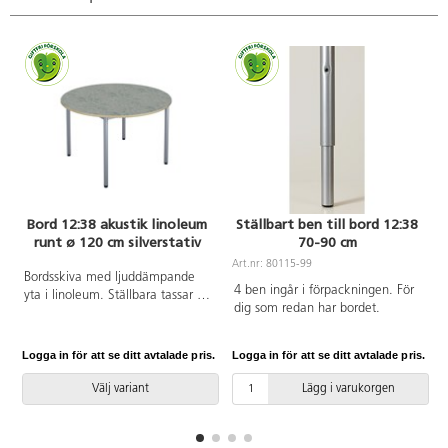
Bord 12:38 akustik linoleum
Ställbart ben till bord 12:38
runt ø 120 cm silverstativ
70-90 cm
Art.nr: 80115-99
Bordsskiva med ljuddämpande
4 ben ingår i förpackningen. För
yta i linoleum. Ställbara tassar för
dig som redan har bordet.
anpassning till ojämna ytor. Stativ
lackerat i silver RAL 9006.
Logga in för att se ditt avtalade pris.
Logga in för att se ditt avtalade pris.
L
Välj variant
Lägg i varukorgen