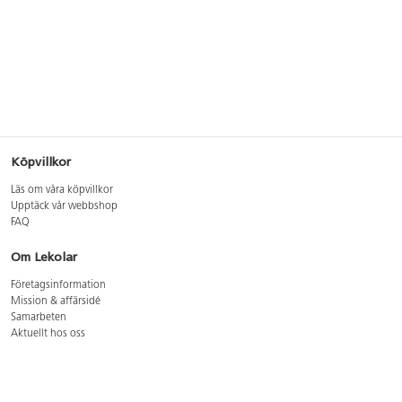
Köpvillkor
Läs om våra köpvillkor
Upptäck vår webbshop
FAQ
Om Lekolar
Företagsinformation
Mission & affärsidé
Samarbeten
Aktuellt hos oss
GDPR
Cookie Policy
Whistleblowing
Lediga jobb