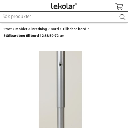
Möbler & inredning
Start
Möbler & inredning
Bord
Tillbehör bord
Lekplatsutrustning & utemiljö
Ställbart ben till bord 12:38 50-72 cm
Skapa
Leka
Lära
Barnvagnar & småbarnsartiklar
Skolförbrukning & kontorsmaterial
Logga in / Registrera dig
Hitta din säljare
Kontakta Lekolar