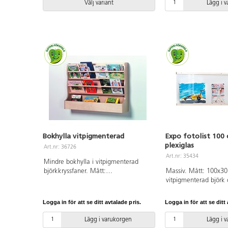
Bottenplattan 69x69 cm. Hyllplan
Välj variant
Lägg i 
27x27 cm. Höjd mellan hyllplan
35 cm. Från golv till bottenplattans
ovandel 10 cm.
Bokhylla vitpigmenterad
Expo fotolist 100
plexiglas
Art.nr: 36726
Art.nr: 35434
Mindre bokhylla i vitpigmenterad
björkkryssfaner. Mått:
Massiv. Mått: 100x30 
B100xD15xH70 cm.
vitpigmenterad björk 
Använd gärna för pre
Logga in för att se ditt avtalade pris.
Logga in för att se ditt 
Lägg i varukorgen
Lägg i 