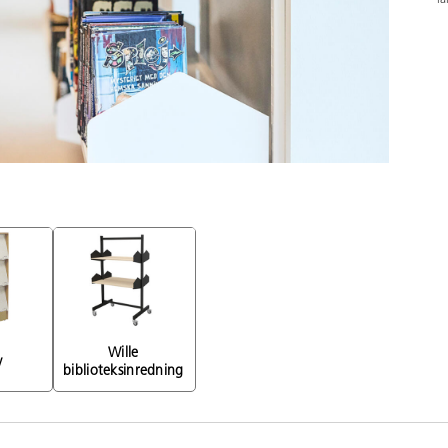
Wille 
y 
biblioteksinredning 