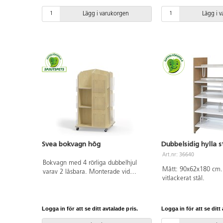
lönnstruktur.
lönnstruktur.
Lägg i varukorgen
Lägg i 
Svea bokvagn hög
Dubbelsidig hylla 
Art.nr: 36640
Bokvagn med 4 rörliga dubbelhjul
Mått: 90x62x180 cm.
varav 2 låsbara. Monterade vid
vitlackerat stål.
leverans. Alla fyra sidor har 3
transparanta fack i A4-format och 3
hyllplan. Material: 18 mm spånskiva
med laminat. Kantband i
Logga in för att se ditt avtalade pris.
Logga in för att se ditt 
plywoodlook. Mått: H120x60x60 cm.