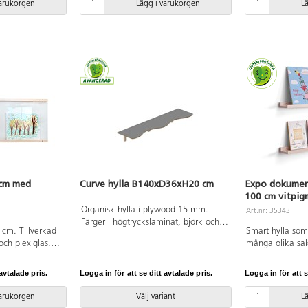
varukorgen
Lägg i varukorgen
L
 cm med
Curve hylla B140xD36xH20 cm
Expo dokumen
100 cm vitpi
Organisk hylla i plywood 15 mm.
Art.nr: 35343
Färger i högtryckslaminat, björk och
cm. Tillverkad i
Smart hylla som
vitpigmenterat helt i plywood.
och plexiglas.
många olika sak
Förborrade hål för konsol. Konsol i
sentation.
visning av kons
björk.
Vitpigmenterad i
avtalade pris.
Logga in för att se ditt avtalade pris.
Logga in för att s
olika längder. 
varukorgen
Välj variant
L