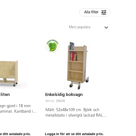
Alla filter
Mest populära
liten
Enkelsidig bokvagn
Art.nr: 36648
agn gjord i 18 mm
Mått: 52x48x109 cm. Björk och
aminat. Kantband i
metallstativ i silvergrå lackad RAL
a hjul varav två är
9006.
ga, två fasta.
. Höjd framkant hylla
ant på de två främre
e ditt avtalade pris.
Logga in för att se ditt avtalade pris.