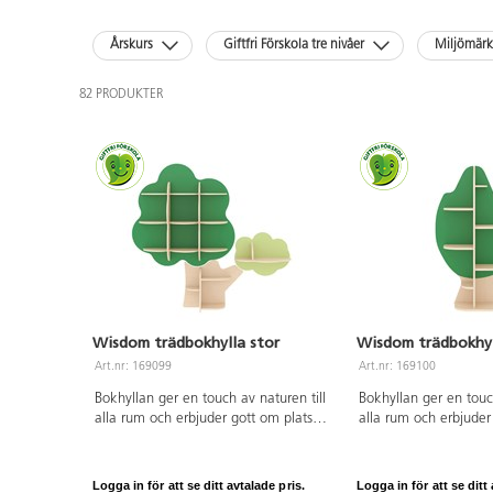
Årskurs
Giftfri Förskola tre nivåer
Miljömär
82 PRODUKTER
Wisdom trädbokhylla stor
Wisdom trädbokhyl
Art.nr: 169099
Art.nr: 169100
Bokhyllan ger en touch av naturen till
Bokhyllan ger en touch
alla rum och erbjuder gott om plats
alla rum och erbjuder
för böcker och annat material. Den är
för böcker och annat 
tillverkad av robust poppelplywood
tillverkad av robust 
med melaminbeläggning i
med melaminbeläggni
Logga in för att se ditt avtalade pris.
Logga in för att se ditt 