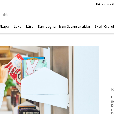
Hitta din sä
Skapa
Leka
Lära
Barnvagnar & småbarnsartiklar
Skolförbru
g
B
Et
fö
lö
in
lä