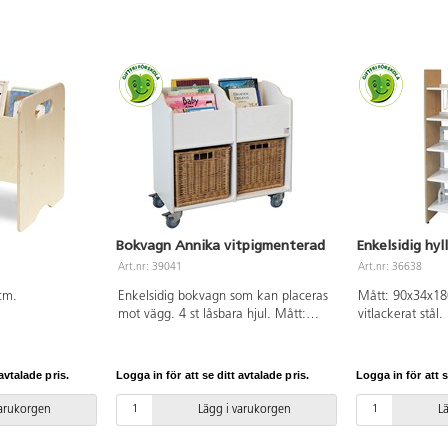
Bokvagn Annika vitpigmenterad
Enkelsidig hyl
Art.nr: 39041
Art.nr: 36638
cm.
Enkelsidig bokvagn som kan placeras
Mått: 90x34x18
mot vägg. 4 st låsbara hjul. Mått:
vitlackerat stål.
B65xD40xH71 cm. Tillverkad i 18 mm
vitpigmenterad björkkryssfaner.
avtalade pris.
Logga in för att se ditt avtalade pris.
Logga in för att s
varukorgen
Lägg i varukorgen
L