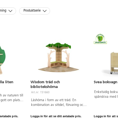
kning
Produktserie
la liten
Wisdom träd och
Svea bokvagn 
bibliotekshörna
Enkelsidig bokv
Art.nr: 151660
 av naturen till
spånskiva med l
 gott om plats
Läshörna i form av ett träd. En
plywoodlook. Fyr
material. Den är
kombination av sittdel, förvaring och
låsbara och rörli
poppelplywood
myshörna. Matta inkluderat.
Totalhöjd 80 cm
ng i
Dekorera och designa trädgrenar
8 cm. Höjd bakk
avtalade pris.
Logga in för att se ditt avtalade pris.
Logga in för att s