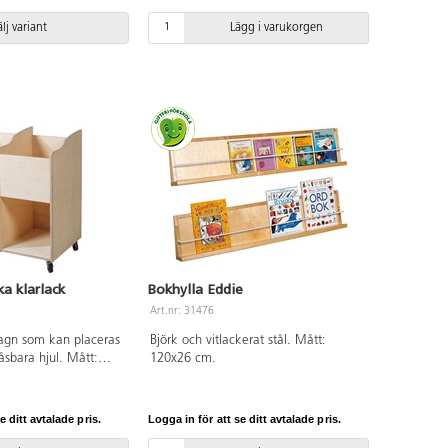
ersta bakkanten är
je hylla 12 cm.
lj variant
Lägg i varukorgen
st 14,5 cm hög, bredd
p.
a klarlack
Bokhylla Eddie
Art.nr: 31476
agn som kan placeras
Björk och vitlackerat stål. Mått:
åsbara hjul. Mått:
120x26 cm.
. Tillverkad i 18 mm
kryssfaner.
e ditt avtalade pris.
Logga in för att se ditt avtalade pris.