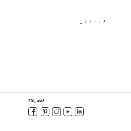
1
2
3
4
5
Följ oss!