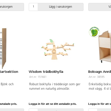
enligt säsong eller tema. Mått matta
hylla 23 cm. Öv
L200xB200 cm.
18 cm. Djup var
varukorgen
Lägg i varukorgen
Vä
Fackmått neder
37 cm. 40,5 dju
startsektion
Wisdom trädbokhylla
Bokvagn Annik
Art.nr: 151661
Art.nr: 38595
 Björk och
Robust bokhylla i träddesign som ger
Enkelsidig bokv
rummet en naturlig atmosfär.
mot vägg. 4 st l
B65xD40xH71 cm
klarlackad björk
avtalade pris.
Logga in för att se ditt avtalade pris.
Logga in för att s