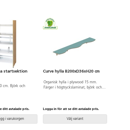
la startsektion
Curve hylla B200xD36xH20 cm
Organisk hylla i plywood 15 mm.
0 cm. Björk och
Färger i högtryckslaminat, björk och
vitpigmenterat helt i plywood.
Förborrade hål för konsol. Konsol i
björk.
e ditt avtalade pris.
Logga in för att se ditt avtalade pris.
ägg i varukorgen
Välj variant