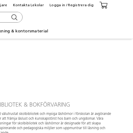
ljare
Kontakta Lekolar
Logga in / Registrera dig
kning & kontorsmaterial
IBLIOTEK & BOKFÖRVARING
t välutrustat skolbibliotek och mysiga läshörnor i förskolan är avgörande
r att främja läslust och kunskapstörst hos barn och ungdomar. Våra
sningar för skolbibliotek och läshörnor är designade för att skapa
spirerande och pedagogiska miljöer som uppmuntrar till läsning och
rande.