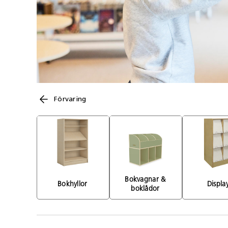
Förvaring
Bokvagnar & 
Bokhyllor 
Displa
boklådor 