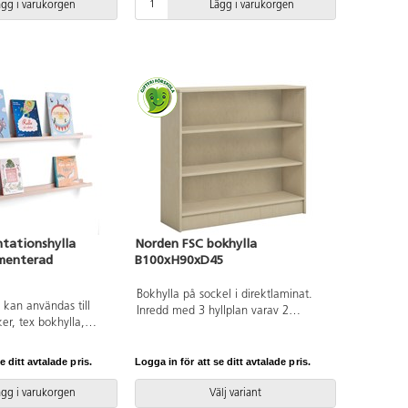
ägg i varukorgen
Lägg i varukorgen
tationshylla
Norden FSC bokhylla
gmenterad
B100xH90xD45
Bokhylla på sockel i direktlaminat.
 kan användas till
Inredd med 3 hyllplan varav 2
er, tex bokhylla,
flyttbara.
tverk, teckningar m.m.
 massivträ.Finns i tre
e ditt avtalade pris.
Logga in för att se ditt avtalade pris.
Djup 9,5 cm.
ägg i varukorgen
Välj variant