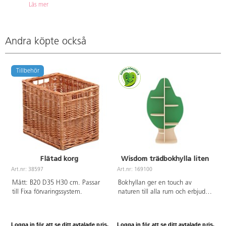
Läs mer
Andra köpte också
Tillbehör
Flätad korg
Wisdom trädbokhylla liten
Art.nr: 38597
Art.nr: 169100
Mått: B20 D35 H30 cm. Passar
Bokhyllan ger en touch av
till Fixa förvaringssystem.
naturen till alla rum och erbjuder
gott om plats för böcker och
annat material. Den är tillverkad
av robust poppelplywood med
Logga in för att se ditt avtalade pris.
Logga in för att se ditt avtalade pris.
L