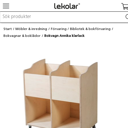
Möbler & inredning
Start
Möbler & inredning
Förvaring
Bibliotek & bokförvaring
Lekplatsutrustning & utemiljö
Bokvagnar & boklådor
Bokvagn Annika klarlack
Skapa
Leka
Lära
Barnvagnar & småbarnsartiklar
Skolförbrukning & kontorsmaterial
Logga in / Registrera dig
Hitta din säljare
Kontakta Lekolar