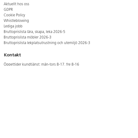
Aktuellt hos oss
GDPR
Cookie Policy
Whistleblowing
Lediga jobb
Bruttoprislista lära, skapa, leka 2026-5
Bruttoprislista möbler 2026-3
Bruttoprislista lekplatsutrustning och utemiljö 2026-3
Kontakt
Öppettider kundtjänst: mån-tors 8-17, fre 8-16
Kundtjänst: 0479-19900
kundtjanst@lekolar.se
Besöksadress: Hallarydsvägen 8, 283 36 Osby
Postadress: Box 170, S-283 23 Osby
Växel: 0479-19800
Avtalskund?
Logga in för att se dina rabatterade priser
Hitta våra säljare och utbildare