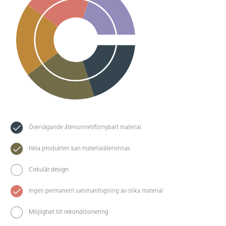
Övervägande återvunnet/förnybart material
Hela produkten kan materialåtervinnas
Cirkulär design
Ingen permanent sammanfogning av olika material
Möjlighet till rekonditionering