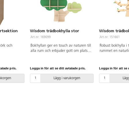
artsektion
Wisdom trädbokhylla stor
Wisdom trädbok
Art.nr: 169099
Art.nr: 151661
jörk och
Bokhyllan ger en touch av naturen till
Robust bokhylla i
alla rum och erbjuder gott om plats
rummet en naturli
för böcker och annat material. Den är
tillverkad av robust poppelplywood
med melaminbeläggning i
talade pris.
Logga in för att se ditt avtalade pris.
Logga in för att se d
lönnstruktur.
rukorgen
Lägg i varukorgen
Lägg