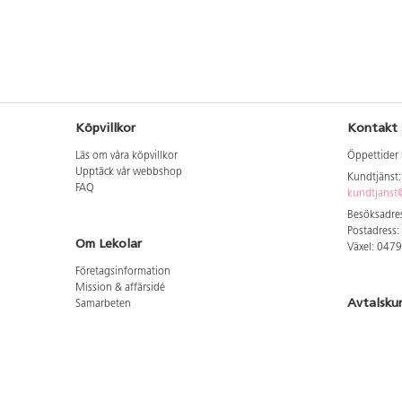
Köpvillkor
Kontakt
Läs om våra köpvillkor
Öppettider 
Upptäck vår webbshop
Kundtjänst
FAQ
kundtjanst@
Besöksadres
Postadress:
Om Lekolar
Växel: 047
Företagsinformation
Mission & affärsidé
Avtalsku
Samarbeten
Aktuellt hos oss
Logga in för
GDPR
Cookie Policy
Whistleblowing
Hitta vår
Lediga jobb
Bruttoprislista lära, skapa, leka 2026-5