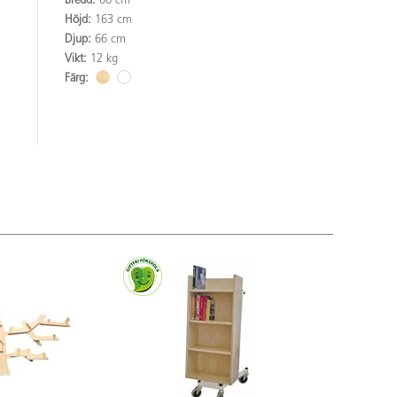
Bredd:
66 cm
Höjd:
163 cm
Djup:
66 cm
Vikt:
12 kg
Färg: