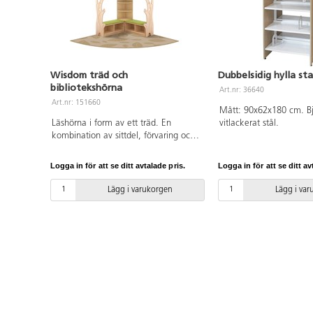
Wisdom träd och
Dubbelsidig hylla st
bibliotekshörna
Art.nr: 36640
Art.nr: 151660
Mått: 90x62x180 cm. B
Läshörna i form av ett träd. En
vitlackerat stål.
kombination av sittdel, förvaring och
myshörna. Matta inkluderat.
Dekorera och designa trädgrenar
Logga in för att se ditt avtalade pris.
Logga in för att se ditt av
enligt säsong eller tema. Mått matta
L200xB200 cm.
Lägg i varukorgen
Lägg i va