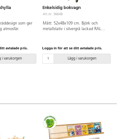
hylla
Enkelsidig bokvagn
Art.nr: 36648
 träddesign som ger
Mått: 52x48x109 cm. Björk och
g atmosfär.
metallstativ i silvergrå lackad RAL
9006.
itt avtalade pris.
Logga in för att se ditt avtalade pris.
 i varukorgen
Lägg i varukorgen