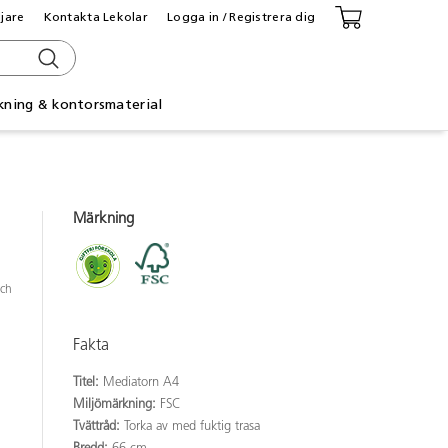
ljare
Kontakta Lekolar
Logga in / Registrera dig
kning & kontorsmaterial
Märkning
och
Fakta
Titel:
Mediatorn A4
Miljömärkning:
FSC
Tvättråd:
Torka av med fuktig trasa