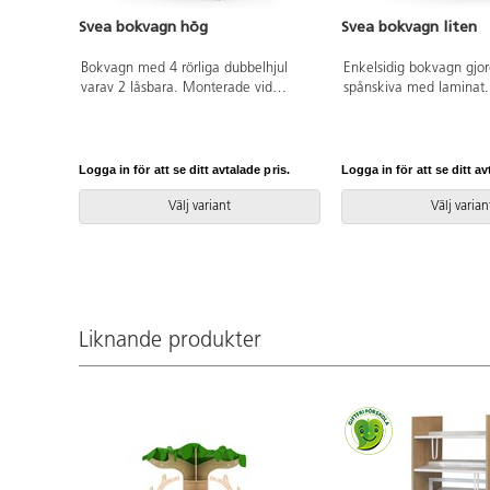
Svea bokvagn hög
Svea bokvagn liten
Bokvagn med 4 rörliga dubbelhjul
Enkelsidig bokvagn gjo
varav 2 låsbara. Monterade vid
spånskiva med laminat.
leverans. Alla fyra sidor har 3
plywoodlook. Fyra hjul 
transparanta fack i A4-format och 3
låsbara och rörliga, två 
hyllplan. Material: 18 mm spånskiva
Totalhöjd 80 cm. Höjd f
med laminat. Kantband i
8 cm. Höjd bakkant på 
Logga in för att se ditt avtalade pris.
Logga in för att se ditt av
plywoodlook. Mått: H120x60x60 cm.
hylla 23 cm. Översta b
Bottenplattan 69x69 cm. Hyllplan
cm. Djup varje hylla 1
Välj variant
Välj varian
27x27 cm. Höjd mellan hyllplan 35
nederst 14,5 cm hög, b
cm. Från golv till bottenplattans
40,5 djup.
ovandel 10 cm.
Liknande produkter