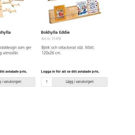
hylla
Bokhylla Eddie
Art.nr: 31476
 träddesign som ger
Björk och vitlackerat stål. Mått:
g atmosfär.
120x26 cm.
itt avtalade pris.
Logga in för att se ditt avtalade pris.
 i varukorgen
Lägg i varukorgen