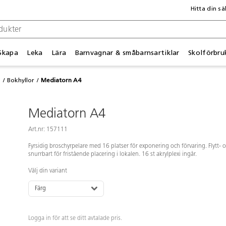
Hitta din sä
Skapa
Leka
Lära
Barnvagnar & småbarnsartiklar
Skolförbru
g
Bokhyllor
Mediatorn A4
Mediatorn A4
Art.nr: 157111
Fyrsidig broschyrpelare med 16 platser för exponering och förvaring. Flytt- 
snurrbart för fristående placering i lokalen. 16 st akrylplexi ingår.
Välj din variant
Färg
Logga in för att se ditt avtalade pris.