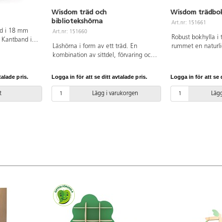
Wisdom träd och
Wisdom trädbok
bibliotekshörna
Art.nr: 151661
rd i 18 mm
Art.nr: 151660
Robust bokhylla i
 Kantband i
Läshörna i form av ett träd. En
rummet en naturli
varav två är
kombination av sittdel, förvaring och
fasta.
myshörna. Matta inkluderat.
ramkant hylla
Dekorera och designa trädgrenar
de två främre
talade pris.
Logga in för att se ditt avtalade pris.
Logga in för att se d
enligt säsong eller tema. Mått matta
akkanten är 18
L200xB200 cm.
2 cm. Fackmått
t
Lägg i varukorgen
Lägg
redd 37 cm.