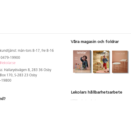
Våra magasin och foldrar
kundtjänst: mån-tors 8-17, fre 8-16
: 0479-19900
lekolar.se
s: Hallarydsvägen 8, 283 36 Osby
 Box 170, S-283 23 Osby
9-19800
Lekolars hållbarhetsarbete
nd?
Hållbarhetsarbete
Hållbarhetsredovisning 2023
 att se dina rabatterade priser
Produktsäkerhet & kvalitet
Giftfri Förskola
a säljare och utbildare