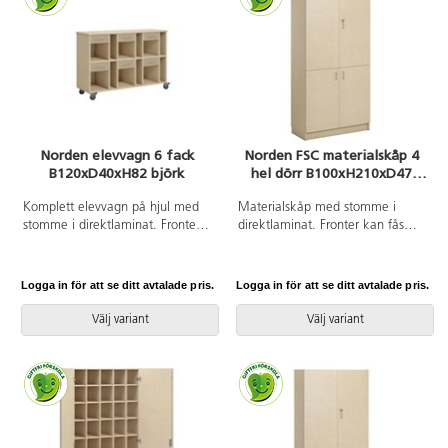
Norden elevvagn 6 fack
Norden FSC materialskåp 4
B120xD40xH82 björk
hel dörr B100xH210xD47
björk
Komplett elevvagn på hjul med
Materialskåp med stomme i
stomme i direktlaminat. Fronter i
direktlaminat. Fronter kan fås
antingen direktlaminat eller
med antingen direktlaminat eller
högtryckslaminat. Inredd med 6
högtryckslaminat. Inredd med 5
lådor, 6 fack och 6 pärmfack.
hyllplan varav 3 flyttbara, 4 hela
Logga in för att se ditt avtalade pris.
Logga in för att se ditt avtalade pris.
Lådorna är kompletta med
dörrar med regellås till övre
handtag. Lådornas innermått:
dörrparet (inkl. 2 nycklar) och
Välj variant
Välj variant
B21xD34xH4 cm.
170 graders öppningsvinkel.
Högtryckslaminat på fronten gör
att den får en extremt tålig yta.