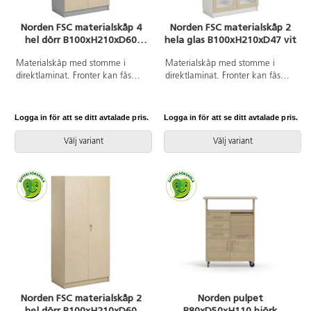
Norden FSC materialskåp 4
Norden FSC materialskåp 2
hel dörr B100xH210xD60
hela glas B100xH210xD47 vit
ljusgrå
Materialskåp med stomme i
Materialskåp med stomme i
direktlaminat. Fronter kan fås
direktlaminat. Fronter kan fås
med antingen direktlaminat eller
med antingen direktlaminat eller
högtryckslaminat. Inredd med 5
högtryckslaminat. Inredd med 5
hyllplan varav 3 flyttbara, 4 hela
hyllplan varav 3 flyttbara, 2
Logga in för att se ditt avtalade pris.
Logga in för att se ditt avtalade pris.
dörrar med regellås till övre
dörrar i härdat glas med
dörrparet (inkl. 2 nycklar) och
spanjolettlås (inkl. 2 nycklar), 170
Välj variant
Välj variant
170 graders öppningsvinkel.
graders öppningsvinkel.
Högtryckslaminat på fronten gör
Högtryckslaminat på fronten gör
att den får en extremt tålig yta.
att den får en extremt tålig yta.
Norden FSC materialskåp 2
Norden pulpet
hel dörr B100xH210xD60
B80xD50xH110 björk