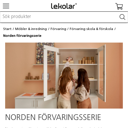
Möbler & inredning
Start
Möbler & inredning
Förvaring
Förvaring skola & förskola
Lekplatsutrustning & utemiljö
Norden förvaringsserie
Skapa
Leka
Lära
Barnvagnar & småbarnsartiklar
Skolförbrukning & kontorsmaterial
Logga in / Registrera dig
Hitta din säljare
Kontakta Lekolar
NORDEN FÖRVARINGSSERIE