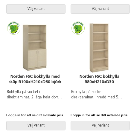
dörrar med spanjolettlås (inkl. 2
dörrar med spanjolettlås (inkl. 2
nycklar), 170 graders
nycklar) och 170 graders
Välj variant
Välj variant
öppningsvinkel. Högtryckslaminat
öppningsvinkel. Högtryckslaminat
på fronten gör att den får en
på fronten gör att den får en
extremt tålig yta.
extremt tålig yta.
Norden FSC bokhylla med
Norden FSC bokhylla
skåp B100xH210xD60 björk
B80xH210xD30
Bokhylla på sockel i
Bokhylla på sockel i
direktlaminat. 2 låga hela dörrar
direktlaminat. Inredd med 5
på nedre delen av hyllan vilka
hyllplan varav 3 flyttbara.
täcker 2 hyllplan. Stommen kan
fås i 3 olika utföranden och
Logga in för att se ditt avtalade pris.
Logga in för att se ditt avtalade pris.
fronterna kan fås. Inredd med 5
hyllplan varav 3 är flyttbara.
Välj variant
Välj variant