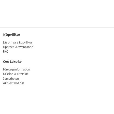
Köpvillkor
Läs om våra köpvillkor
Upptäck vår webbshop
FAQ
Om Lekolar
Företagsinformation
Mission & affärsidé
Samarbeten
Aktuellt hos oss
GDPR
Cookie Policy
Whistleblowing
Lediga jobb
Bruttoprislista lära, skapa, leka 2026-5
Bruttoprislista möbler 2026-3