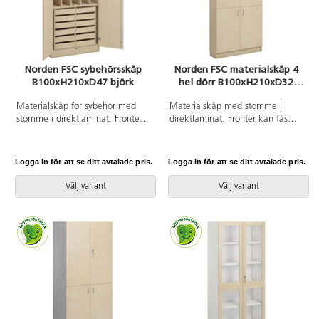
Norden FSC sybehörsskåp
Norden FSC materialskåp 4
B100xH210xD47 björk
hel dörr B100xH210xD32
björk
Materialskåp för sybehör med
Materialskåp med stomme i
stomme i direktlaminat. Fronter
direktlaminat. Fronter kan fås
kan fås med antingen
med antingen direktlaminat eller
direktlaminat eller
högtryckslaminat. Inredd med 5
högtryckslaminat. Inredd med 25
hyllplan varav 3 flyttbara, 4 hela
Logga in för att se ditt avtalade pris.
Logga in för att se ditt avtalade pris.
fack och 12 lådor, 2 hela dörrar
dörrar med regellås till övre
med spanjolettlås (inkl. 2
dörrparet (inkl. 2 nycklar) och
Välj variant
Välj variant
nycklar), 170 graders
170 graders öppningsvinkel.
öppningsvinkel. Högtryckslaminat
Högtryckslaminat på fronten gör
på fronten gör att den får en
att den får en extremt tålig yta.
extremt tålig yta.