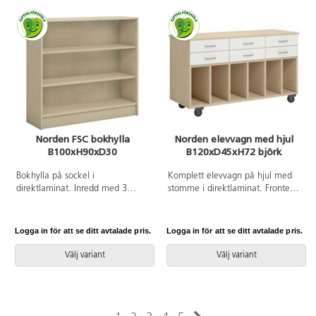
Norden FSC bokhylla
Norden elevvagn med hjul
B100xH90xD30
B120xD45xH72 björk
Bokhylla på sockel i
Komplett elevvagn på hjul med
direktlaminat. Inredd med 3
stomme i direktlaminat. Fronter i
hyllplan varav 2 flyttbara.
antingen direktlaminat eller
högtryckslaminat. Inredd med 6
lådor och 6 fack. Lådorna är
Logga in för att se ditt avtalade pris.
Logga in för att se ditt avtalade pris.
kompletta med handtag.
Lådornas innermått:
Välj variant
Välj variant
B34xD39xH4 cm.