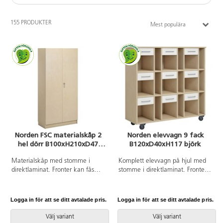
155 PRODUKTER
Mest populära
Norden FSC materialskåp 2
Norden elevvagn 9 fack
hel dörr B100xH210xD47
B120xD40xH117 björk
björk
Materialskåp med stomme i
Komplett elevvagn på hjul med
direktlaminat. Fronter kan fås
stomme i direktlaminat. Fronter i
med antingen direktlaminat eller
antingen direktlaminat eller
högtryckslaminat. Inredd med 5
högtryckslaminat. Inredd med 9
hyllplan varav 3 flyttbara, 2 hela
lådor, 9 fack och 9 pärmfack.
Logga in för att se ditt avtalade pris.
Logga in för att se ditt avtalade pris.
dörrar med spanjolettlås (inkl. 2
Lådorna är kompletta med
nycklar) och 170 graders
handtag. Lådornas innermått:
Välj variant
Välj variant