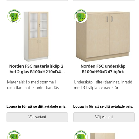
öppningsvinkel.
B24xD34xH7 cm.
Norden FSC materialskåp 2
Norden FSC underskåp
hel 2 glas B100xH210xD47
B100xH90xD47 björk
vit
Materialskåp med stomme i
Underskåp i direktlaminat. Inredd
direktlaminat. Fronter kan fås
med 3 hyllplan varav 2 är
med antingen direktlaminat eller
flyttbara. 2 hela dörrar med
högtryckslaminat. Inredd med 5
handtag i ovankant.
hyllplan varav 3 flyttbara, 2
Logga in för att se ditt avtalade pris.
Logga in för att se ditt avtalade pris.
dörrar i härdat glas med regellås
(inkl. 2 nycklar) och 2 hela dörrar
Välj variant
Välj variant
med handtag. 170 graders
öppningsvinkel. Högtryckslaminat
på fronten gör att den får en
extremt tålig yta.