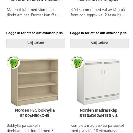
björk
Materialskåp med stomme i
Björkstomme med val av färg på
direktlaminat. Fronter kan fås
front och toppskiva. 2 fasta hjul
med antingen direktlaminat eller
och 2 roterbara hjul, lås på alla
högtryckslaminat. Inredd med 5
fyra hjulen. Höjd hjul 12 cm
hyllplan varav 3 flyttbara, 2 hela
inklusive fäste. 2 nycklar vardera
Logga in för att se ditt avtalade pris.
Logga in för att se ditt avtalade pris.
dörrar med spanjolettlås (inkl. 2
till låda, jalusi och dörr, totalt 6
nycklar) och 170 graders
nycklar. Handtag på låda, jalusi
Välj variant
Välj variant
öppningsvinkel. Högtryckslaminat
och dörr. Mått mellan låda och
på fronten gör att den får en
toppskiva: 18 cm. Toppskivans
extremt tålig yta.
mått: 85x50 cm, tjocklek 25 mm.
Lådor med stopp i framkant, ej
soft close. Innermått översta
lådan: B34xD34,5xH4 cm. Övriga
lådor samma mått, men H7 cm.
Spånskiva med melamin,
tjocklek 18 mm. Front och
toppskiva i högtryckslaminat.
Norden FSC bokhylla
Norden madrasskåp
B100xH90xD45
B150xD62xH150 vit
Bokhylla på sockel i
Komplett madrasskåp på sockel
direktlaminat. Inredd med 3
med plats för 18 vilmadrasser