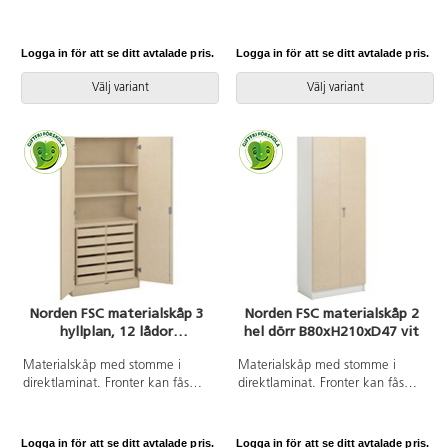
hyllplan varav 2 flyttbara.
eller 12 vilsängar. Stomme i
direktlaminat, dörrar i
högtryckslaminat. Ventilation i
Logga in för att se ditt avtalade pris.
Logga in för att se ditt avtalade pris.
ovan- och nederkant på dörrarna.
Lättstädat och välventilerat.
Välj variant
Välj variant
Norden FSC materialskåp 3
Norden FSC materialskåp 2
hyllplan, 12 lådor
hel dörr B80xH210xD47 vit
B100xD47xH210 björk
Materialskåp med stomme i
Materialskåp med stomme i
direktlaminat. Fronter kan fås
direktlaminat. Fronter kan fås
med antingen direktlaminat eller
med antingen direktlaminat eller
högtryckslaminat. Inredd med 3
högtryckslaminat. Inredd med 5
hyllplan och 12 lådor, 2 hela
hyllplan varav 3 flyttbara, hela
Logga in för att se ditt avtalade pris.
Logga in för att se ditt avtalade pris.