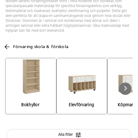
Norden-seriens förvaringsmöbler finns i flera modeller och storlekar, som
specialanpassade materialskåp för specifika förvaringsbehov som verktyg,
textilmaterial och madrasser, bokhyllor, elevförvaring och pulpeter. Detta gör
dem perfekta för att skapa en sammanhängande look genom hela skolan eller
förskolan. Stommen är i laminat och kombineras med dörrar och lådor i
antingen laminat eller extra hållbart högtryckslaminat. Våra materialskåp med
hyllplan kan fås med kort leveranstid.
Förvaring skola & förskola
Bokhyllor 
Elevförvaring 
Köpmansdi
Alla filter