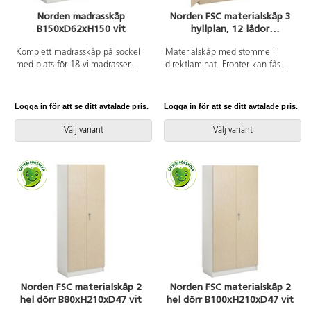
Norden madrasskåp
Norden FSC materialskåp 3
B150xD62xH150 vit
hyllplan, 12 lådor
B100xD47xH210 björk
Komplett madrasskåp på sockel
Materialskåp med stomme i
med plats för 18 vilmadrasser
direktlaminat. Fronter kan fås
eller 12 vilsängar. Stomme i
med antingen direktlaminat eller
direktlaminat, dörrar i
högtryckslaminat. Inredd med 3
högtryckslaminat. Ventilation i
hyllplan och 12 lådor, 2 hela
Logga in för att se ditt avtalade pris.
Logga in för att se ditt avtalade pris.
ovan- och nederkant på dörrarna.
dörrar med spanjolettlås (inkl. 2
Lättstädat och välventilerat.
nycklar), 170 graders
Välj variant
Välj variant
öppningsvinkel. Högtryckslaminat
på fronten gör att den får en
extremt tålig yta.
Norden FSC materialskåp 2
Norden FSC materialskåp 2
hel dörr B80xH210xD47 vit
hel dörr B100xH210xD47 vit