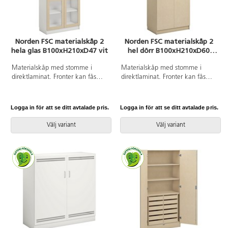
Norden FSC materialskåp 2
Norden FSC materialskåp 2
hela glas B100xH210xD47 vit
hel dörr B100xH210xD60
björk
Materialskåp med stomme i
Materialskåp med stomme i
direktlaminat. Fronter kan fås
direktlaminat. Fronter kan fås
med antingen direktlaminat eller
med antingen direktlaminat eller
högtryckslaminat. Inredd med 5
högtryckslaminat. Inredd med 5
hyllplan varav 3 flyttbara, 2
hyllplan varav 3 flyttbara, 2 hela
Logga in för att se ditt avtalade pris.
Logga in för att se ditt avtalade pris.
dörrar i härdat glas med
dörrar med spanjolettlås (inkl. 2
spanjolettlås (inkl. 2 nycklar), 170
nycklar) och 170 graders
Välj variant
Välj variant
graders öppningsvinkel.
öppningsvinkel. Högtryckslaminat
Högtryckslaminat på fronten gör
på fronten gör att den får en
att den får en extremt tålig yta.
extremt tålig yta.