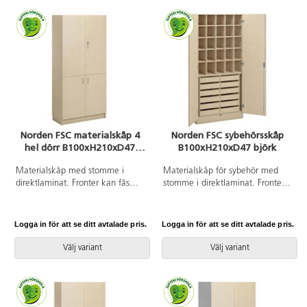
öppningsvinkel. Högtryckslaminat
på fronten gör att den får en
extremt tålig yta.
Norden FSC materialskåp 4
Norden FSC sybehörsskåp
hel dörr B100xH210xD47
B100xH210xD47 björk
björk
Materialskåp med stomme i
Materialskåp för sybehör med
direktlaminat. Fronter kan fås
stomme i direktlaminat. Fronter
med antingen direktlaminat eller
kan fås med antingen
högtryckslaminat. Inredd med 5
direktlaminat eller
hyllplan varav 3 flyttbara, 4 hela
högtryckslaminat. Inredd med 25
Logga in för att se ditt avtalade pris.
Logga in för att se ditt avtalade pris.
dörrar med regellås till övre
fack och 12 lådor, 2 hela dörrar
dörrparet (inkl. 2 nycklar) och
med spanjolettlås (inkl. 2
Välj variant
Välj variant
170 graders öppningsvinkel.
nycklar), 170 graders
Högtryckslaminat på fronten gör
öppningsvinkel. Högtryckslaminat
att den får en extremt tålig yta.
på fronten gör att den får en
extremt tålig yta.