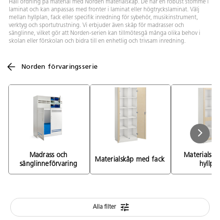
Håll ordning på material med Norden materialskåp. De har en robust stomme i
laminat och kan anpassas med fronter i laminat eller högtryckslaminat. Välj
mellan hyllplan, fack eller specifik inredning för sybehör, musikinstrument,
verktyg och sportutrustning. Vi erbjuder även skåp för madrasser och
sänglinne, vilket gör att Norden-serien kan tillmötesgå många olika behov i
skolan eller förskolan och bidra till en enhetlig och trivsam inredning.
Norden förvaringsserie
Madrass och 
Materialskå
Materialskåp med fack 
sänglinneförvaring 
hyllpla
Alla filter