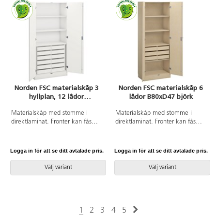
extremt tålig yta.
Norden FSC materialskåp 3
Norden FSC materialskåp 6
hyllplan, 12 lådor
lådor B80xD47 björk
B100xD47xH210 vit
Materialskåp med stomme i
Materialskåp med stomme i
direktlaminat. Fronter kan fås
direktlaminat. Fronter kan fås
med antingen direktlaminat eller
med antingen direktlaminat eller
högtryckslaminat. Inredd med 3
högtryckslaminat. Inredd med 4
hyllplan och 12 lådor, 2 hela
hyllplan och 6 lådor, hela dörrar
Logga in för att se ditt avtalade pris.
Logga in för att se ditt avtalade pris.
dörrar med spanjolettlås (inkl. 2
med spanjolettlås (inkl. 2 nycklar)
nycklar), 170 graders
och 170 graders öppningsvinkel.
Välj variant
Välj variant
öppningsvinkel. Högtryckslaminat
Högtryckslaminat på fronten gör
på fronten gör att den får en
att den får en extremt tålig yta.
extremt tålig yta.
Lådornas innermått:
B34xD39xH4 cm.
1
2
3
4
5