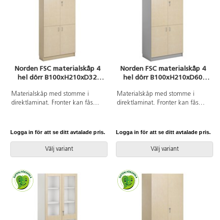
Norden FSC materialskåp 4
Norden FSC materialskåp 4
hel dörr B100xH210xD32
hel dörr B100xH210xD60
björk
ljusgrå
Materialskåp med stomme i
Materialskåp med stomme i
direktlaminat. Fronter kan fås
direktlaminat. Fronter kan fås
med antingen direktlaminat eller
med antingen direktlaminat eller
högtryckslaminat. Inredd med 5
högtryckslaminat. Inredd med 5
hyllplan varav 3 flyttbara, 4 hela
hyllplan varav 3 flyttbara, 4 hela
Logga in för att se ditt avtalade pris.
Logga in för att se ditt avtalade pris.
dörrar med regellås till övre
dörrar med regellås till övre
dörrparet (inkl. 2 nycklar) och
dörrparet (inkl. 2 nycklar) och
Välj variant
Välj variant
170 graders öppningsvinkel.
170 graders öppningsvinkel.
Högtryckslaminat på fronten gör
Högtryckslaminat på fronten gör
att den får en extremt tålig yta.
att den får en extremt tålig yta.