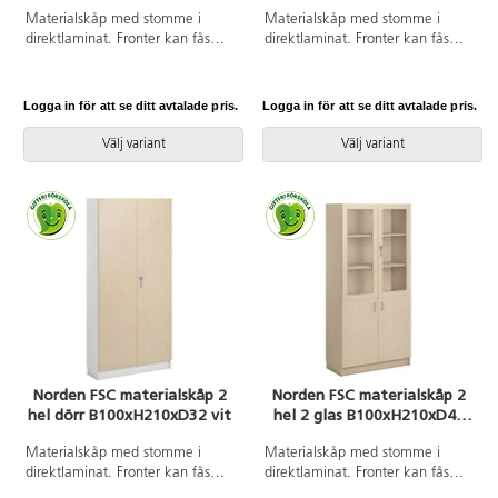
Materialskåp med stomme i
Materialskåp med stomme i
direktlaminat. Fronter kan fås
direktlaminat. Fronter kan fås
med antingen direktlaminat eller
med antingen direktlaminat eller
högtryckslaminat. Inredd med 5
högtryckslaminat. Inredd med 5
hyllplan varav 3 flyttbara, hela
hyllplan varav 3 flyttbara, 2 hela
Logga in för att se ditt avtalade pris.
Logga in för att se ditt avtalade pris.
dörrar med spanjolettlås (inkl. 2
dörrar med spanjolettlås (inkl. 2
nycklar) och 170 graders
nycklar) och 170 graders
Välj variant
Välj variant
öppningsvinkel. Högtryckslaminat
öppningsvinkel. Högtryckslaminat
på fronten gör att den får en
på fronten gör att den får en
extremt tålig yta.
extremt tålig yta.
Norden FSC materialskåp 2
Norden FSC materialskåp 2
hel dörr B100xH210xD32 vit
hel 2 glas B100xH210xD47
björk
Materialskåp med stomme i
Materialskåp med stomme i
direktlaminat. Fronter kan fås
direktlaminat. Fronter kan fås
med antingen direktlaminat eller
med antingen direktlaminat eller