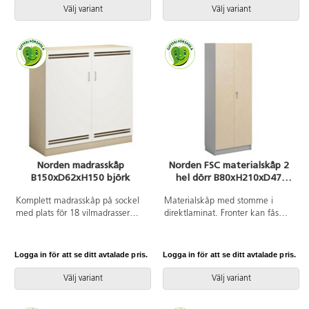
170 graders öppningsvinkel.
nycklar) och 170 graders
Välj variant
Välj variant
Högtryckslaminat på fronten gör
öppningsvinkel. Högtryckslaminat
att den får en extremt tålig yta.
på fronten gör att den får en
extremt tålig yta.
Norden madrasskåp
Norden FSC materialskåp 2
B150xD62xH150 björk
hel dörr B80xH210xD47
ljusgrå
Komplett madrasskåp på sockel
Materialskåp med stomme i
med plats för 18 vilmadrasser
direktlaminat. Fronter kan fås
eller 12 vilsängar. Stomme i
med antingen direktlaminat eller
direktlaminat, dörrar i
högtryckslaminat. Inredd med 5
högtryckslaminat. Ventilation i
hyllplan varav 3 flyttbara, hela
Logga in för att se ditt avtalade pris.
Logga in för att se ditt avtalade pris.
ovan- och nederkant på dörrarna.
dörrar med spanjolettlås (inkl. 2
Lättstädat och välventilerat.
nycklar) och 170 graders
Välj variant
Välj variant
öppningsvinkel. Högtryckslaminat
på fronten gör att den får en