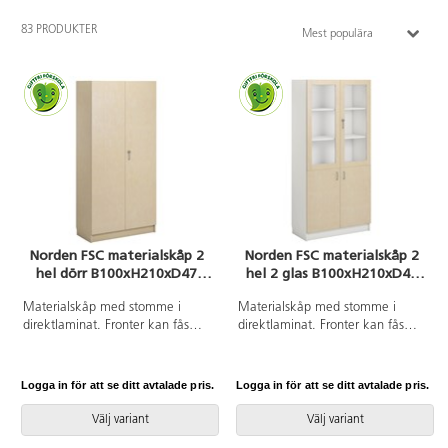
83 PRODUKTER
Mest populära
Norden FSC materialskåp 2
Norden FSC materialskåp 2
hel dörr B100xH210xD47
hel 2 glas B100xH210xD47
björk
vit
Materialskåp med stomme i
Materialskåp med stomme i
direktlaminat. Fronter kan fås
direktlaminat. Fronter kan fås
med antingen direktlaminat eller
med antingen direktlaminat eller
högtryckslaminat. Inredd med 5
högtryckslaminat. Inredd med 5
hyllplan varav 3 flyttbara, 2 hela
hyllplan varav 3 flyttbara, 2
Logga in för att se ditt avtalade pris.
Logga in för att se ditt avtalade pris.
dörrar med spanjolettlås (inkl. 2
dörrar i härdat glas med regellås
nycklar) och 170 graders
(inkl. 2 nycklar) och 2 hela dörrar
Välj variant
Välj variant
öppningsvinkel.
med handtag. 170 graders