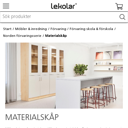
Möbler & inredning
Start
Möbler & inredning
Förvaring
Förvaring skola & förskola
Lekplatsutrustning & utemiljö
Norden förvaringsserie
Materialskåp
Skapa
Leka
Lära
Barnvagnar & småbarnsartiklar
Skolförbrukning & kontorsmaterial
Logga in / Registrera dig
Hitta din säljare
Kontakta Lekolar
MATERIALSKÅP