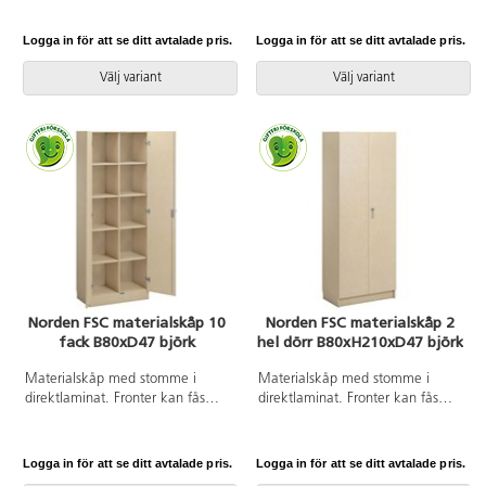
högtryckslaminat. Inredd med 5
högtryckslaminat. Inredd med 5
hyllplan varav 3 flyttbara, 2 hela
hyllplan varav 3 flyttbara, 2
Logga in för att se ditt avtalade pris.
Logga in för att se ditt avtalade pris.
dörrar med spanjolettlås (inkl. 2
dörrar i härdat glas med regellås
nycklar) och 170 graders
(inkl. 2 nycklar) och 2 hela dörrar
Välj variant
Välj variant
öppningsvinkel. Högtryckslaminat
med handtag. 170 graders
på fronten gör att den får en
öppningsvinkel. Högtryckslaminat
extremt tålig yta.
på fronten gör att den får en
extremt tålig yta.
Norden FSC materialskåp 10
Norden FSC materialskåp 2
fack B80xD47 björk
hel dörr B80xH210xD47 björk
Materialskåp med stomme i
Materialskåp med stomme i
direktlaminat. Fronter kan fås
direktlaminat. Fronter kan fås
med antingen direktlaminat eller
med antingen direktlaminat eller
högtryckslaminat. Indelad i 10
högtryckslaminat. Inredd med 5
lika stora fack, hela dörrar med
hyllplan varav 3 flyttbara, hela
Logga in för att se ditt avtalade pris.
Logga in för att se ditt avtalade pris.
spanjolettlås (inkl. 2 nycklar) och
dörrar med spanjolettlås (inkl. 2