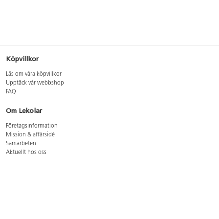
Köpvillkor
Läs om våra köpvillkor
Upptäck vår webbshop
FAQ
Om Lekolar
Företagsinformation
Mission & affärsidé
Samarbeten
Aktuellt hos oss
GDPR
Cookie Policy
Whistleblowing
Lediga jobb
Bruttoprislista lära, skapa, leka 2026-5
Bruttoprislista möbler 2026-3
Bruttoprislista lekplatsutrustning och utemiljö 2026-3