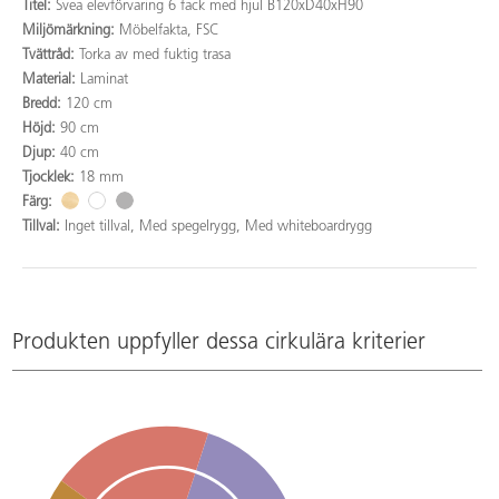
Titel:
Svea elevförvaring 6 fack med hjul B120xD40xH90
Miljömärkning:
Möbelfakta, FSC
Tvättråd:
Torka av med fuktig trasa
Material:
Laminat
Bredd:
120 cm
Höjd:
90 cm
Djup:
40 cm
Tjocklek:
18 mm
Färg:
Tillval:
Inget tillval, Med spegelrygg, Med whiteboardrygg
Produkten uppfyller dessa cirkulära kriterier