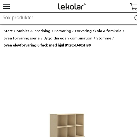
Möbler & inredning
Start
Möbler & inredning
Förvaring
Förvaring skola & förskola
Lekplatsutrustning & utemiljö
Svea förvaringsserie
Bygg din egen kombination
Stomme
Skapa
Svea elevförvaring 6 fack med hjul B120xD40xH90
Leka
Lära
Barnvagnar & småbarnsartiklar
Skolförbrukning & kontorsmaterial
Logga in / Registrera dig
Hitta din säljare
Kontakta Lekolar