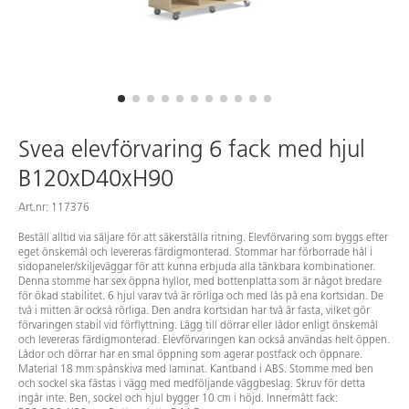
Svea elevförvaring 6 fack med hjul
B120xD40xH90
Art.nr: 117376
Beställ alltid via säljare för att säkerställa ritning. Elevförvaring som byggs efter
eget önskemål och levereras färdigmonterad. Stommar har förborrade hål i
sidopaneler/skiljeväggar för att kunna erbjuda alla tänkbara kombinationer.
Denna stomme har sex öppna hyllor, med bottenplatta som är något bredare
för ökad stabilitet. 6 hjul varav två är rörliga och med lås på ena kortsidan. De
två i mitten är också rörliga. Den andra kortsidan har två är fasta, vilket gör
förvaringen stabil vid förflyttning. Lägg till dörrar eller lådor enligt önskemål
och levereras färdigmonterad. Elevförvaringen kan också användas helt öppen.
Lådor och dörrar har en smal öppning som agerar postfack och öppnare.
Material 18 mm spånskiva med laminat. Kantband i ABS. Stomme med ben
och sockel ska fästas i vägg med medföljande väggbeslag. Skruv för detta
ingår inte. Ben, sockel och hjul bygger 10 cm i höjd. Innermått fack: