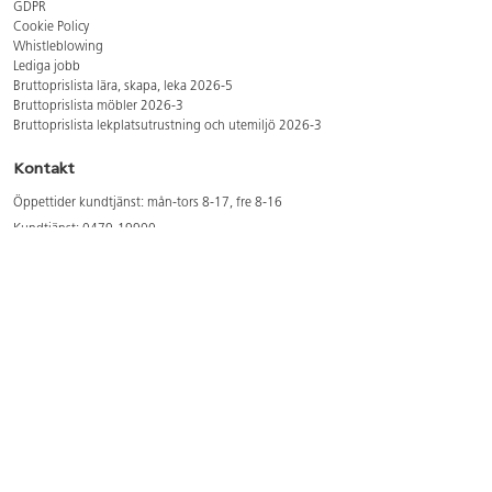
GDPR
Cookie Policy
Whistleblowing
Lediga jobb
Bruttoprislista lära, skapa, leka 2026-5
Bruttoprislista möbler 2026-3
Bruttoprislista lekplatsutrustning och utemiljö 2026-3
Kontakt
Öppettider kundtjänst: mån-tors 8-17, fre 8-16
Kundtjänst: 0479-19900
kundtjanst@lekolar.se
Besöksadress: Hallarydsvägen 8, 283 36 Osby
Postadress: Box 170, S-283 23 Osby
Växel: 0479-19800
Avtalskund?
Logga in för att se dina rabatterade priser
Hitta våra säljare och utbildare
Här hittar du säljaren i din kommun
Här hittar du våra utbildningar/mässor