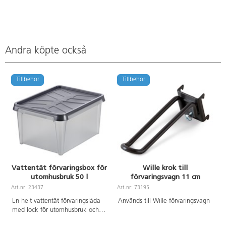
Andra köpte också
Tillbehör
Tillbehör
Vattentät förvaringsbox för
Wille krok till
utomhusbruk 50 l
förvaringsvagn 11 cm
Art.nr: 23437
Art.nr: 73195
A
En helt vattentät förvaringslåda
Används till Wille förvaringsvagn
med lock för utomhusbruk och
mer krävande förhållanden som