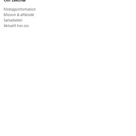
Om Lekolar
Företagsinformation
Mission & affärsidé
Samarbeten
Aktuellt hos oss
GDPR
Cookie Policy
Whistleblowing
Lediga jobb
Bruttoprislista lära, skapa, leka 2026-5
Bruttoprislista möbler 2026-3
Bruttoprislista lekplatsutrustning och utemiljö 2026-3
Kontakt
Öppettider kundtjänst: mån-tors 8-17, fre 8-16
Kundtjänst: 0479-19900
kundtjanst@lekolar.se
Besöksadress: Hallarydsvägen 8, 283 36 Osby
Postadress: Box 170, S-283 23 Osby
Växel: 0479-19800
Avtalskund?