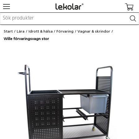
Möbler & inredning
Start
Lära
Idrott & hälsa
Förvaring
Vagnar & skrindor
Lekplatsutrustning & utemiljö
Wille förvaringsvagn stor
Skapa
Leka
Lära
Barnvagnar & småbarnsartiklar
Skolförbrukning & kontorsmaterial
Logga in / Registrera dig
Hitta din säljare
Kontakta Lekolar