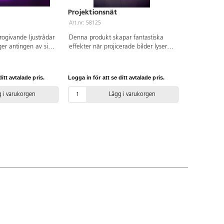
Projektionsnät
Art.nr: 58125
rogivande ljustrådar
Denna produkt skapar fantastiska
rger antingen av sig
effekter när projicerade bilder lyser
 fjärrkontroll. En
igenom de naturliga vecken i detta
g detalj i alla
nät. Nätet kan fästas i taket och
ska lärmiljöer, t ex
bildar t.ex. ett mysigt utrymme dit
itt avtalade pris.
Logga in för att se ditt avtalade pris.
rummet eller till
barnen kan dra sig tillbaka för en
 barnen en sensorisk
stunds vila, eller en spännande plats
 i varukorgen
Lägg i varukorgen
gkvalitativa trådar,
för berättelser och sagor. Konformad
usive ljuskälla.
med en omkrets upptill på 65 cm och
50 cm lång.
nedtill 250 cm. Tyll av polyester.