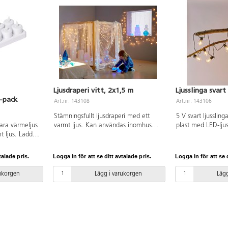
Ljusdraperi vitt, 2x1,5 m
Ljusslinga svart
-pack
Art.nr: 143108
Art.nr: 143106
Stämningsfullt ljusdraperi med ett
5 V svart ljusslin
ara värmeljus
varmt ljus. Kan användas inomhus
plast med LED-lju
mt ljus. Laddas
men även utomhus. IP44. Mått:
både inomhus och
e hållaren.
B1,5xH2 m. 14 lodräta slingor med
m sladd med tran
 Får endast
175 ljusdioder.
stickpropp.
talade pris.
Logga in för att se ditt avtalade pris.
Logga in för att se d
t: H4,6xB4
rukorgen
Lägg i varukorgen
Lägg