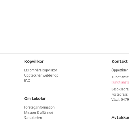
Köpvillkor
Kontakt
Läs om våra köpvillkor
Öppettider 
Upptäck vår webbshop
Kundtjänst
FAQ
kundtjanst@
Besöksadres
Postadress:
Om Lekolar
Växel: 047
Företagsinformation
Mission & affärsidé
Avtalsku
Samarbeten
Aktuellt hos oss
Logga in för
GDPR