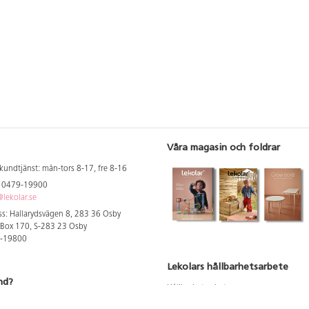
Våra magasin och foldrar
kundtjänst: mån-tors 8-17, fre 8-16
: 0479-19900
lekolar.se
s: Hallarydsvägen 8, 283 36 Osby
 Box 170, S-283 23 Osby
9-19800
Lekolars hållbarhetsarbete
nd?
Hållbarhetsarbete
Hållbarhetsredovisning 2023
 att se dina rabatterade priser