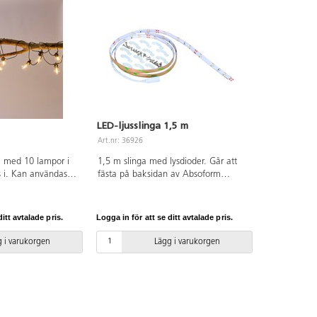
LED-ljusslinga 1,5 m
Art.nr: 36926
ga med 10 lampor i
1,5 m slinga med lysdioder. Går att
s i. Kan användas
fästa på baksidan av Absoform
 utomhus. IP44. 3
ljuddämpare. Ger ett behagligt ljus på
sformator och
en begränsad yta. Fungerar bra i mys-
eller sovhörnan. Dekorativt i
itt avtalade pris.
Logga in för att se ditt avtalade pris.
konferens- eller lärarrummet. Perfekt
som ledljus i korridorer etc. Inklusive
 i varukorgen
Lägg i varukorgen
strömbrytare och clips. Sladdlängd 2,5
m.