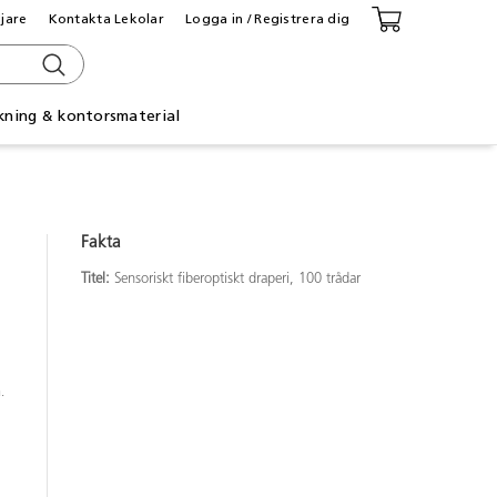
ljare
Kontakta Lekolar
Logga in / Registrera dig
kning & kontorsmaterial
Fakta
Titel:
Sensoriskt fiberoptiskt draperi, 100 trådar
.