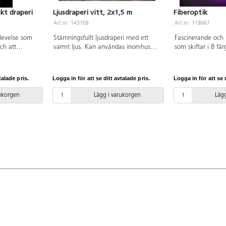
skt draperi
Ljusdraperi vitt, 2x1,5 m
Fiberoptik
Art.nr: 143108
Art.nr: 118667
plevelse som
Stämningsfullt ljusdraperi med ett
Fascinerande och 
ch att
varmt ljus. Kan användas inomhus
som skiftar i 8 fä
Idealisk för
men även utomhus. IP44. Mått:
själva eller med en
m långsamt
B1,5xH2 m. 14 lodräta slingor med
spännande och mysi
isuella men
175 ljusdioder.
kreativa och esteti
talade pris.
Logga in för att se ditt avtalade pris.
Logga in för att se d
unda spegeln
mysrummet, sinnes
sts i taket.
mörkertältet. Ger
rukorgen
Lägg i varukorgen
Lägg
ik som är 1,7
upplevelse. 100 hö
150 cm långa. Inkl
Strömkabeln är 1