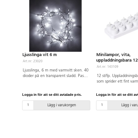
Ljusslinga vit 6 m
Minilampor, vita,
uppladdningsbara 12
Art.nr: 23020
Art.nr: 143109
Ljusslinga, 6 m med varmvitt sken. 40
dioder på en transparent sladd. Passar
12 st/fp. Uppladdningsb
både för att skapa en mysig känsla
som sprider ett fint var
inomhus men kan även med fördel
enkelt i den medföljand
användas utomhus. IP44. Med
Fjärrkontroll medföljer.
Logga in för att se ditt avtalade pris.
Logga in för att se ditt av
stickkontakt.
användas inomhus. Måt
cm.
Lägg i varukorgen
Lägg i va