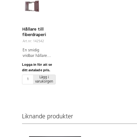
Hållare till
fiberdraperi
Art.nr: 142542
En smidig
vridbar hållare
till optiska fiber
Logga in för att se
att fästa på
ditt avtalade pris.
väggen. Fibrerna
Lägg i
kan hänga vid
varukorgen
väggen eller
som ett draperi
ut från väggen.
Passar våra
sensoriska
fiberdraperier
Liknande produkter
142541 och
142540.