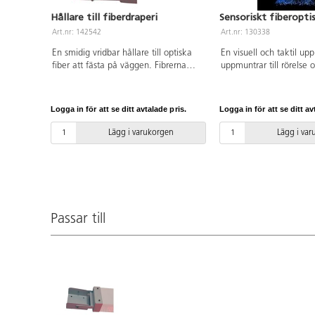
Hållare till fiberdraperi
Sensoriskt fiberopti
Art.nr: 142542
Art.nr: 130338
En smidig vridbar hållare till optiska
En visuell och taktil up
fiber att fästa på väggen. Fibrerna
uppmuntrar till rörelse o
kan hänga vid väggen eller som ett
utforska sin omgivning. 
draperi ut från väggen. Passar våra
sinnesrum. Färgerna so
sensoriska fiberdraperier 142541 och
skiftar stimulerar det v
Logga in för att se ditt avtalade pris.
Logga in för att se ditt av
142540.
även det taktila. Den r
med 71 cm i diameter fä
Lägg i varukorgen
Lägg i va
Med 150 trådar fiberopt
m långa.
Passar till