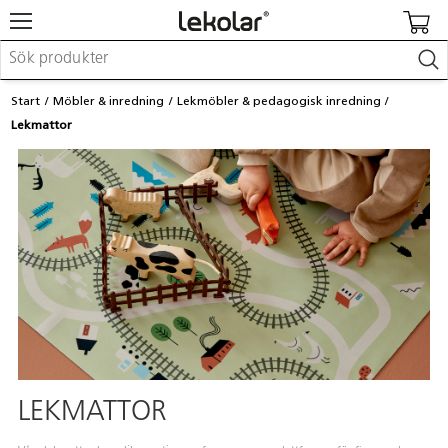
Möbler & inredning
Start
Möbler & inredning
Lekmöbler & pedagogisk inredning
Lekplatsutrustning & utemiljö
Lekmattor
Skapa
Leka
Lära
Barnvagnar & småbarnsartiklar
Skolförbrukning & kontorsmaterial
Logga in / Registrera dig
Hitta din säljare
Kontakta Lekolar
LEKMATTOR