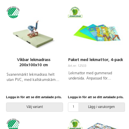
Vikbar lekmadrass
Paket med lekmattor, 4-pack
200x100x10 cm
Art.nr: 12533
Lekmattor med gummerad
Svanenmärkt lekmadrass helt
undersida. Anpassad för
utan PVC, med kallskumskärna.
lekborden 83410 och 83411.
Enkel att flytta med praktiska
Skyddar lekytan och är
handtag. Passar bra vid lek eller
ljuddämpande. Av polyesterfilt.
olika aktiviteter. Avtorkningsbar
Logga in för att se ditt avtalade pris.
Logga in för att se ditt avtalade pris.
PVC-fri.
med våt trasa. Av polyester.
Mått: L200xB100xH10 cm.
Välj variant
Lägg i varukorgen
Svanenmärkt, licensnummer
3031 0084. Halkskydd ingår ej,
köpes på separat artikelnummer
35571.