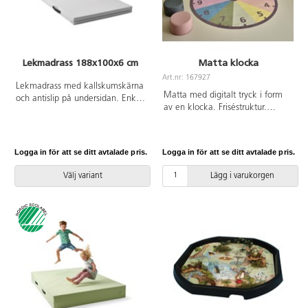
Lekmadrass 188x100x6 cm
Matta klocka
Art.nr: 167927
Lekmadrass med kallskumskärna
Matta med digitalt tryck i form
och antislip på undersidan. Enkel
av en klocka. Friséstruktur.
att flytta med hjälp av praktiska
100 % polyamid. Lugghöjd
handtag. Passar bra vid lek eller
6 mm, luggvikt 1 300 g/m².
aktiviteter. Vattentät. Mått:
Baksida med halkfri
188x100x6 cm. Kraftigt fodral
Logga in för att se ditt avtalade pris.
Logga in för att se ditt avtalade pris.
gummibeläggning, PVC-fri och
bestående av PU, Oeko-
ftalat-fri. Kan användas på torra
Texcertifierad, klass 1 och
Välj variant
Lägg i varukorgen
värmegolv.
polyesterväv. PVC-fri.
Avtorkningsbar med våt trasa och
maskintvätt i upp till 60 °C.
Svanenmärkt, licensnummer
3031 0084.