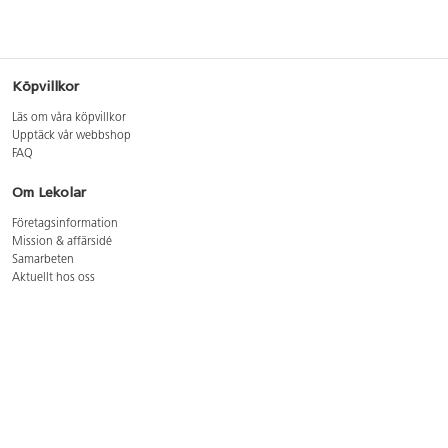
Köpvillkor
Läs om våra köpvillkor
Upptäck vår webbshop
FAQ
Om Lekolar
Företagsinformation
Mission & affärsidé
Samarbeten
Aktuellt hos oss
GDPR
Cookie Policy
Whistleblowing
Lediga jobb
Bruttoprislista lära, skapa, leka 2026-5
Bruttoprislista möbler 2026-3
Bruttoprislista lekplatsutrustning och utemiljö 2026-3
Kontakt