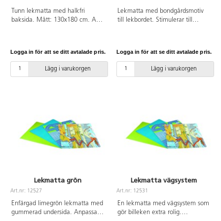
Tunn lekmatta med halkfri
Lekmatta med bondgårdsmotiv
baksida. Mått: 130x180 cm. Av
till lekbordet. Stimulerar till
polyester. Från 18 mån.
fantasifull lek med djur, bilar och
traktorer. Lekbordet 53210 säljs
separat. Av kraftig
Logga in för att se ditt avtalade pris.
Logga in för att se ditt avtalade pris.
avtorkningsbar PVC, utan
förbjudna ftalater. Från 3 år.
Lägg i varukorgen
Lägg i varukorgen
Lekmatta grön
Lekmatta vägsystem
Art.nr: 12527
Art.nr: 12531
Enfärgad limegrön lekmatta med
En lekmatta med vägsystem som
gummerad undersida. Anpassad
gör billeken extra rolig.