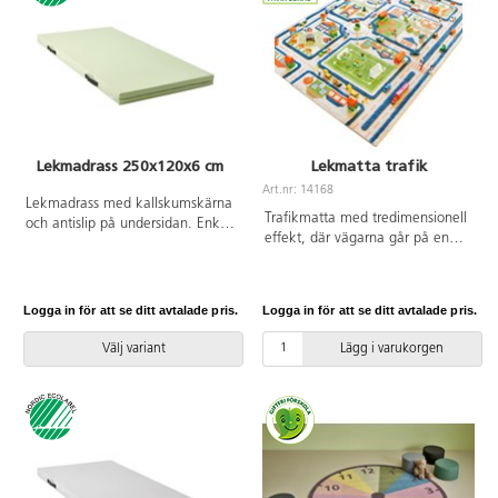
Lekmadrass 250x120x6 cm
Lekmatta trafik
Art.nr: 14168
Lekmadrass med kallskumskärna
Trafikmatta med tredimensionell
och antislip på undersidan. Enkel
effekt, där vägarna går på en
att flytta med hjälp av praktiska
plan, nedsänkt yta och strukturen
handtag. Passar bra vid lek eller
runt omkring är upphöjd.
olika aktiviteter. Vattentät. Mått:
Inspirerar till rollek med bilar, hus
250x120x6 cm. Kraftigt fodral
Logga in för att se ditt avtalade pris.
Logga in för att se ditt avtalade pris.
och figurer. Av polyester och
bestående av PU, Oeko-
bomull. PVC-fri. Räfflad
Texcertifierad, klass 1 och
Välj variant
Lägg i varukorgen
undersida, ej antiglid. Sorterade
polyesterväv. PVC-fri.
färger. Kan tvättas i kemtvätt.
Avtorkningsbar med våt trasa och
Bilar och tillbehör ingår ej.
maskintvätt i upp till 60 °C.
Svanenmärkt, licensnummer
3031 0084.