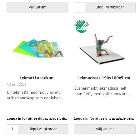
och är ljuddämpande. Mått:
Från 3 år.
36x117 cm, 4 mm tjock. Av
Välj variant
Lägg i varukorgen
polyesterfilt. Gummerad
undersida. PVC-fri. Från 3 år.
Lekmatta vulkan
Lekmadrass 190x100x5 cm
Art.nr: 12532
Svanenmärkt lekmadrass helt
En lekmatta med motiv av ett
utan PVC, med kallskumskärna.
vulkanlandskap som ger leken
Passar bra vid lek eller olika
med t.ex. dinosaurier en extra
aktiviteter. Den kan enkelt fästas
dimension. Gummerad
ihop med fler mattor då den är
undersida. Anpassad för
försedd med kardborreband runt
Logga in för att se ditt avtalade pris.
Logga in för att se ditt avtalade pris.
lekborden 83410 och 83411.
om. Avtorkningsbar med våt
Skyddar lekytan och är
trasa. Av polyester. Mått:
Lägg i varukorgen
Välj variant
ljuddämpande. Av polyesterfilt.
190x100x5 cm. Svanenmärkt,
PVC-fri. Mått: 96,5x79,5 cm.
licensnummer 3031 0084.