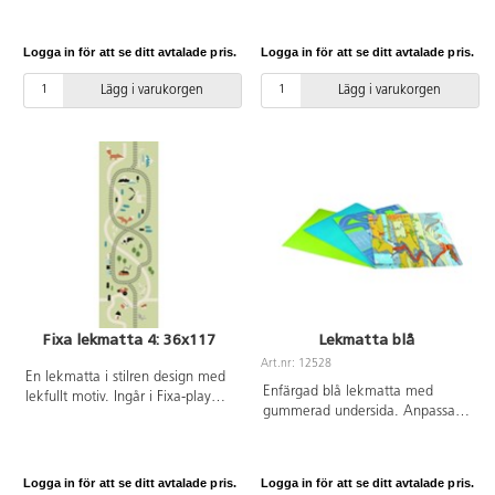
för lekborden 83410 och 83411.
Gummerad undersida. Anpassat
Skyddar lekytan och är
för att passa för lek på lekborden
ljuddämpande. Av polyesterfilt.
83410 och 83411. Skyddar
Logga in för att se ditt avtalade pris.
Logga in för att se ditt avtalade pris.
PVC-fri. Mått: 96,5x79,5 cm.
lekytan och är ljuddämpande. Av
Från 3 år.
polyesterfilt. PVC-fri. Mått:
Lägg i varukorgen
Lägg i varukorgen
96,5x79,5 cm. Från 3 år.
Fixa lekmatta 4: 36x117
Lekmatta blå
Art.nr: 12528
En lekmatta i stilren design med
Enfärgad blå lekmatta med
lekfullt motiv. Ingår i Fixa-play
gummerad undersida. Anpassad
serien. Anpassad för att passa på
för lekborden 83410 och 83411.
Fixa bas 4:1 38410 men fungerar
Skyddar lekytan och är
också bra som lekmatta på
ljuddämpande. Av polyesterfilt.
golvet. Mattan skyddar lekytan
Logga in för att se ditt avtalade pris.
Logga in för att se ditt avtalade pris.
PVC-fri. Mått: 96,5x79,5 cm.