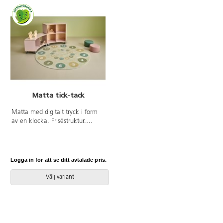
Från 3 år.
Matta tick-tack
Matta med digitalt tryck i form
av en klocka. Friséstruktur.
100 % polyamid. Lugghöjd
6 mm, luggvikt 1 300 g/m².
Baksida med halkfri
gummibeläggning, PVC-fri och
Logga in för att se ditt avtalade pris.
ftalat-fri. Kan användas på torra
värmegolv.
Välj variant