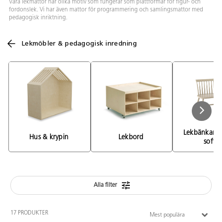
Våra lekmattor har olika motiv som fungerar som plattformar för figur- och
fordonslek. Vi har även mattor för programmering och samlingsmattor med
pedagogisk inriktning.
Lekmöbler & pedagogisk inredning
Lekbänkar, st
Hus & krypin 
Lekbord 
soffor
Alla filter
17 PRODUKTER
Mest populära