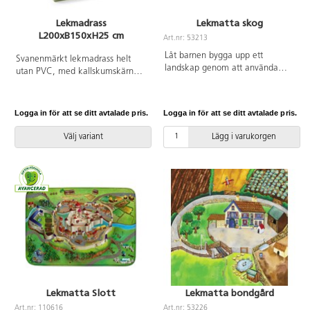
Lekmadrass
Lekmatta skog
L200xB150xH25 cm
Art.nr: 53213
Låt barnen bygga upp ett
Svanenmärkt lekmadrass helt
landskap genom att använda
utan PVC, med kallskumskärna.
saker i sin omvärld, t.ex. grus,
Enkel att flytta med praktiska
barkbitar, mossa, pinnar, gräs och
handtag. Passar bra vid lek eller
löv. Tillsätt några lekdjur och den
olika aktiviteter. Avtorkningsbar
Logga in för att se ditt avtalade pris.
Logga in för att se ditt avtalade pris.
kreativa leken är i full gång.
med våt trasa. Av polyester.
Perfekt kompletteringsmatta att
Mått: 200x150x25 cm.
Välj variant
Lägg i varukorgen
variera lekbordet med. Lekbordet
Svanenmärkt, licensnummer
53210 säljs separat. Av kraftig,
3031 0084. Halkskydd ingår ej,
avtorkningsbar PVC, utan
köpes på separat artikelnummer
förbjudna ftalater. Från 10
35571.
månader.
Lekmatta Slott
Lekmatta bondgård
Art.nr: 110616
Art.nr: 53226