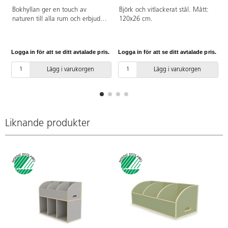
Bokhyllan ger en touch av
Björk och vitlackerat stål. Mått:
naturen till alla rum och erbjuder
120x26 cm.
gott om plats för böcker och
annat material. Den är tillverkad
av robust poppelplywood med
Logga in för att se ditt avtalade pris.
Logga in för att se ditt avtalade pris.
L
melaminbeläggning i
lönnstruktur.
Lägg i varukorgen
Lägg i varukorgen
Liknande produkter