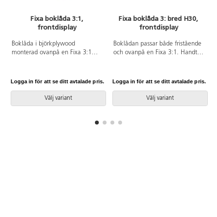
Fixa boklåda 3:1,
Fixa boklåda 3: bred H30,
frontdisplay
frontdisplay
Boklåda i björkplywood
Boklådan passar både fristående
monterad ovanpå en Fixa 3:1
och ovanpå en Fixa 3:1. Handtag
modul. Hela modulen kan med
underlättar förflyttning. Boklådan
fördel monteras på Fixa ben,
kan förses med ben, plint, sockel
plint, sockel eller hjul. Finns i
eller hjul för Fixa. Björk och
Logga in för att se ditt avtalade pris.
Logga in för att se ditt avtalade pris.
L
många olika laminatfärger. Björk
vitpigmenterad helt i plywood;
och vitpigmenterad är helt i
färgade med laminat.
Välj variant
Välj variant
plywood. Svanenmärkt,
Svanenmärkt, licensnummer
licensnummer 5031 0099.
5031 0099.