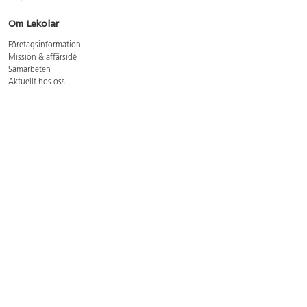
Om Lekolar
Företagsinformation
Mission & affärsidé
Samarbeten
Aktuellt hos oss
GDPR
Cookie Policy
Whistleblowing
Lediga jobb
Bruttoprislista lära, skapa, leka 2026-5
Bruttoprislista möbler 2026-3
Bruttoprislista lekplatsutrustning och utemiljö 2026-3
Kontakt
Öppettider kundtjänst: mån-tors 8-17, fre 8-16
Kundtjänst: 0479-19900
kundtjanst@lekolar.se
Besöksadress: Hallarydsvägen 8, 283 36 Osby
Postadress: Box 170, S-283 23 Osby
Växel: 0479-19800