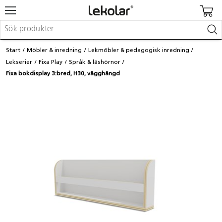
Möbler & inredning
Start
Möbler & inredning
Lekmöbler & pedagogisk inredning
Lekplatsutrustning & utemiljö
Lekserier
Fixa Play
Språk & läshörnor
Skapa
Fixa bokdisplay 3:bred, H30, vägghängd
Leka
Lära
Barnvagnar & småbarnsartiklar
Skolförbrukning & kontorsmaterial
Logga in / Registrera dig
Hitta din säljare
Kontakta Lekolar