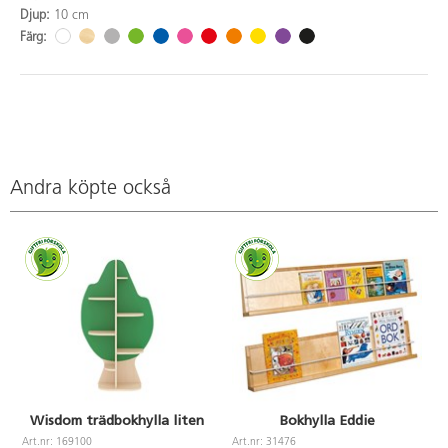
Djup:
10 cm
Färg:
Andra köpte också
Wisdom trädbokhylla liten
Bokhylla Eddie
Art.nr: 169100
Art.nr: 31476
A