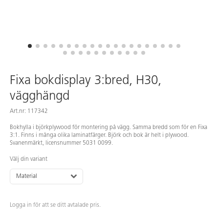
Fixa bokdisplay 3:bred, H30,
vägghängd
Art.nr: 117342
Bokhylla i björkplywood för montering på vägg. Samma bredd som för en Fixa
3:1. Finns i många olika laminatfärger. Björk och bok är helt i plywood.
Svanenmärkt, licensnummer 5031 0099.
Välj din variant
Material
Logga in för att se ditt avtalade pris.