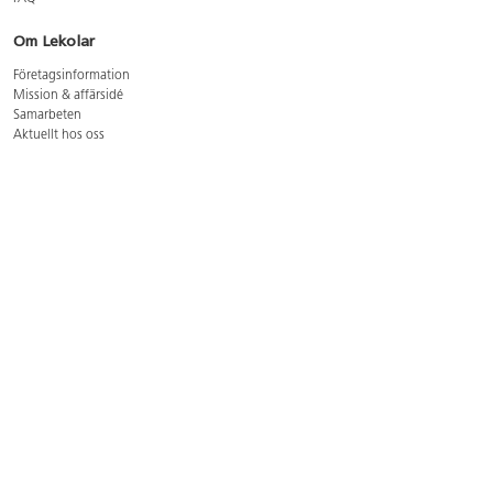
Om Lekolar
Företagsinformation
Mission & affärsidé
Samarbeten
Aktuellt hos oss
GDPR
Cookie Policy
Whistleblowing
Lediga jobb
Bruttoprislista lära, skapa, leka 2026-5
Bruttoprislista möbler 2026-3
Bruttoprislista lekplatsutrustning och utemiljö 2026-3
Kontakt
Öppettider kundtjänst: mån-tors 8-17, fre 8-16
Kundtjänst: 0479-19900
kundtjanst@lekolar.se
Besöksadress: Hallarydsvägen 8, 283 36 Osby
Postadress: Box 170, S-283 23 Osby
Växel: 0479-19800