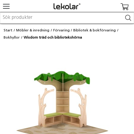
Möbler & inredning
Start
Möbler & inredning
Förvaring
Bibliotek & bokförvaring
Lekplatsutrustning & utemiljö
Bokhyllor
Wisdom träd och bibliotekshörna
Skapa
Leka
Lära
Barnvagnar & småbarnsartiklar
Skolförbrukning & kontorsmaterial
Logga in / Registrera dig
Hitta din säljare
Kontakta Lekolar