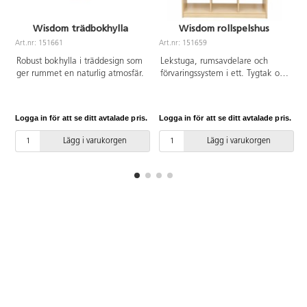
Wisdom trädbokhylla
Wisdom rollspelshus
Art.nr: 151661
Art.nr: 151659
A
Robust bokhylla i träddesign som
Lekstuga, rumsavdelare och
ger rummet en naturlig atmosfär.
förvaringssystem i ett. Tygtak och
tio förvaringsfack för spel, böcker
eller tillbehör till butiken. Neutral
design med utrymme för egen
Logga in för att se ditt avtalade pris.
Logga in för att se ditt avtalade pris.
L
kreativitet. Tygtak 18 % linne,
46 % bomull och 36 % ramie.
Lägg i varukorgen
Lägg i varukorgen