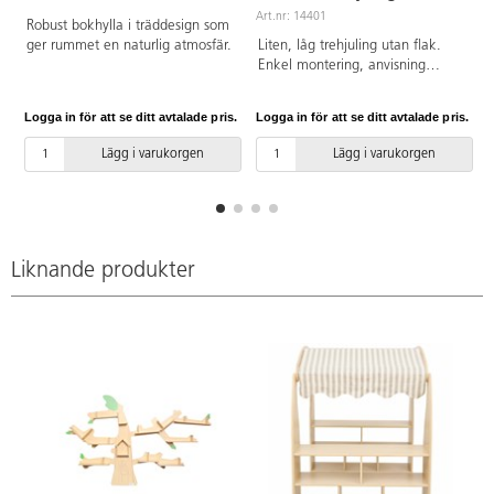
Art.nr: 14401
Robust bokhylla i träddesign som
ger rummet en naturlig atmosfär.
Liten, låg trehjuling utan flak.
Enkel montering, anvisning
medföljer samt finns på Youtube.
Av stål, PP och TPE. PVC-fri.
Logga in för att se ditt avtalade pris.
Logga in för att se ditt avtalade pris.
L
Ålder ca. 1–4 år.
Lägg i varukorgen
Lägg i varukorgen
Liknande produkter