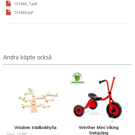
151660_1.pdf
151660.pdf
Andra köpte också
Wisdom trädbokhylla
Winther Mini Viking
trehjuling
Art.nr: 151661