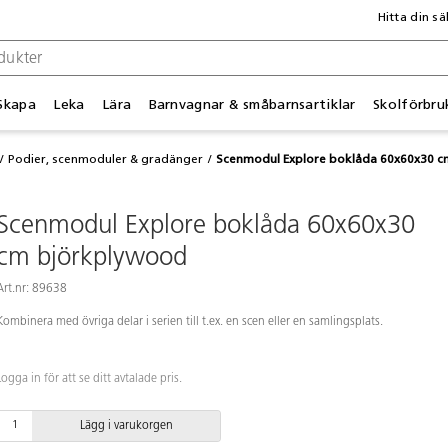
Hitta din sä
Skapa
Leka
Lära
Barnvagnar & småbarnsartiklar
Skolförbru
Podier, scenmoduler & gradänger
Scenmodul Explore boklåda 60x60x30 
Scenmodul Explore boklåda 60x60x30
cm björkplywood
Art.nr: 89638
Kombinera med övriga delar i serien till t.ex. en scen eller en samlingsplats.
Logga in för att se ditt avtalade pris.
Lägg i varukorgen