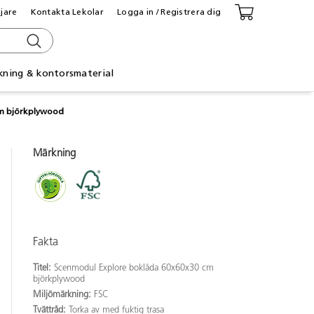
ljare
Kontakta Lekolar
Logga in / Registrera dig
kning & kontorsmaterial
cm björkplywood
Märkning
Fakta
Titel:
Scenmodul Explore boklåda 60x60x30 cm
björkplywood
Miljömärkning:
FSC
Tvättråd:
Torka av med fuktig trasa