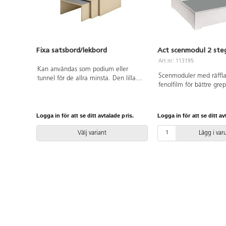
Fixa satsbord/lekbord
Act scenmodul 2 ste
Art.nr: 113195
Kan användas som podium eller
Scenmoduler med räffla
tunnel för de allra minsta. Den lilla
fenolfilm för bättre gre
delen och mellandelen skjuts in under
halkskydd. Med urfräst
den stora för platsbesparing när de
Mått: 60x60x30 cm. Vit
inte används. Mått: liten del
björkkryssfaner med grå
B46xD46xH23 cm, mellandel
Logga in för att se ditt avtalade pris.
Logga in för att se ditt av
B53xD53xH26,5 cm, stor del
B60xD60x30 cm. Mix består av vit,
Välj variant
Lägg i va
ljusgrå och grå HT. Design: Monika
Mulder. Svanenmärkt, licensnummer
5031 0099.