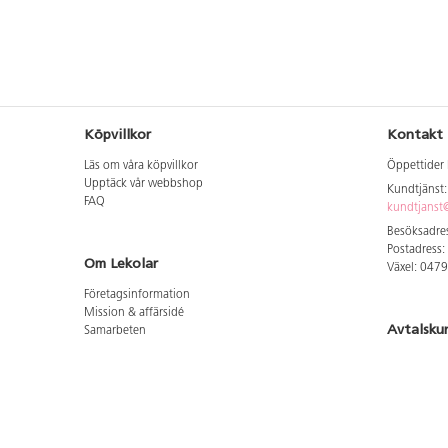
Köpvillkor
Kontakt
Läs om våra köpvillkor
Öppettider 
Upptäck vår webbshop
Kundtjänst
FAQ
kundtjanst@
Besöksadres
Postadress:
Om Lekolar
Växel: 047
Företagsinformation
Mission & affärsidé
Avtalsku
Samarbeten
Aktuellt hos oss
Logga in för
GDPR
Cookie Policy
Whistleblowing
Hitta vår
Lediga jobb
Bruttoprislista lära, skapa, leka 2026-5