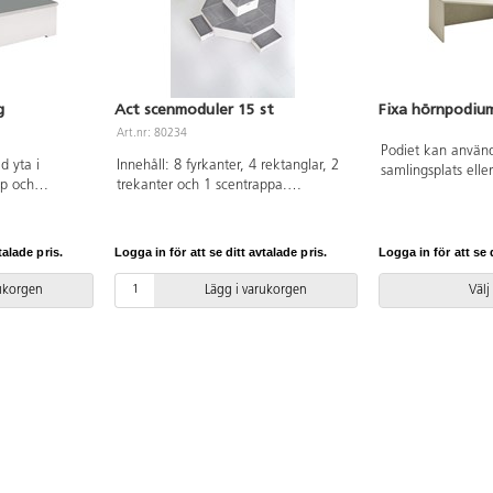
g
Act scenmoduler 15 st
Fixa hörnpodiu
Art.nr: 80234
Podiet kan använ
d yta i
Innehåll: 8 fyrkanter, 4 rektanglar, 2
samlingsplats elle
pp och
trekanter och 1 scentrappa.
undertill. Tillver
a handtag.
Scenmoduler med räfflad yta för
björkplywood. Må
pigmenterat
bättre grepp och halkskydd. Med
Design Monika Mu
 topp.
urfrästa handtag. Vitpigmenterat
licensnummer 503
talade pris.
Logga in för att se ditt avtalade pris.
Logga in för att se d
björkkryssfaner med grå topp i räfflad
fenolfilm för bättre grepp. Höjd 30
rukorgen
Lägg i varukorgen
Välj
cm.