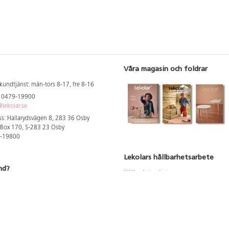
Våra magasin och foldrar
kundtjänst: mån-tors 8-17, fre 8-16
: 0479-19900
lekolar.se
s: Hallarydsvägen 8, 283 36 Osby
 Box 170, S-283 23 Osby
9-19800
Lekolars hållbarhetsarbete
nd?
Hållbarhetsarbete
Hållbarhetsredovisning 2023
 att se dina rabatterade priser
Produktsäkerhet & kvalitet
Giftfri Förskola
a säljare och utbildare