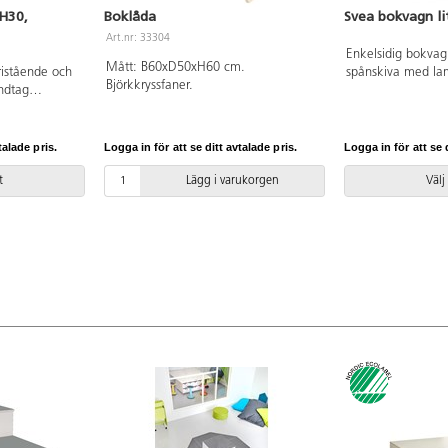
 H30,
Boklåda
Svea bokvagn li
Art.nr: 33304
Enkelsidig bokvag
Mått: B60xD50xH60 cm.
ristående och
spånskiva med lam
Björkkryssfaner.
ndtag
plywoodlook. Fyra 
. Boklådan kan
låsbara och rörliga
ckel eller hjul
Totalhöjd 80 cm. 
igmenterad helt
8 cm. Höjd bakkan
talade pris.
Logga in för att se ditt avtalade pris.
Logga in för att se d
 laminat.
hylla 23 cm. Över
ummer 5031
cm. Djup varje hy
t
Lägg i varukorgen
Välj
nederst 14,5 cm 
40,5 djup.