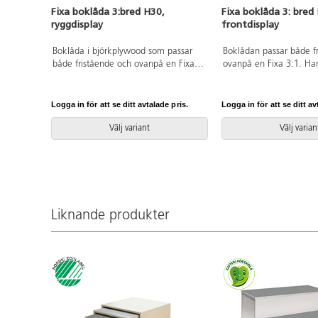
Fixa boklåda 3:bred H30,
Fixa boklåda 3: bred
ryggdisplay
frontdisplay
Boklåda i björkplywood som passar
Boklådan passar både f
både fristående och ovanpå en Fixa
ovanpå en Fixa 3:1. Ha
3:1. Böckerna placeras med ryggarna
underlättar förflyttning
utåt. Den kan med fördel monteras
förses med ben, plint, so
på Fixa ben, plint, sockel eller hjul.
för Fixa. Björk och vitp
Logga in för att se ditt avtalade pris.
Logga in för att se ditt av
Finns i många olika laminatfärger.
i plywood; färgade med
Björk och vitpigmenterad är helt i
Svanenmärkt, licensn
Välj variant
Välj varian
plywood. Svanenmärkt,
0099.
licensnummer 5031 0099.
Liknande produkter