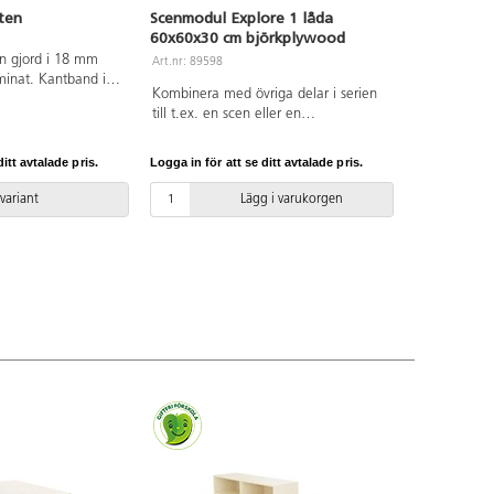
ten
Scenmodul Explore 1 låda
60x60x30 cm björkplywood
n gjord i 18 mm
Art.nr: 89598
inat. Kantband i
Kombinera med övriga delar i serien
hjul varav två är
till t.ex. en scen eller en
, två fasta.
samlingsplats.
Höjd framkant hylla
t på de två främre
itt avtalade pris.
Logga in för att se ditt avtalade pris.
sta bakkanten är 18
lla 12 cm. Fackmått
 variant
Lägg i varukorgen
hög, bredd 37 cm.