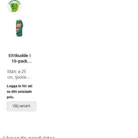
Sittkudde i
10-pack
med
förvaringspåse
Mått: ø 25
cm, tjocklek
6 cm.
Logga in för att
Sittkudde i
se ditt avtalade
10-pack med
pris.
förvaringspåse.
Fylld
Välj variant
förvaringspåse
blir en stor
kudde. Passar
till träd,
larven,