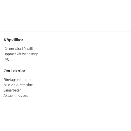
Köpvillkor
Läs om våra köpvillkor
Upptäck vår webbshop
FAQ
Om Lekolar
Företagsinformation
Mission & affärsidé
Samarbeten
Aktuellt hos oss
GDPR
Cookie Policy
Whistleblowing
Lediga jobb
Bruttoprislista lära, skapa, leka 2026-5
Bruttoprislista möbler 2026-3