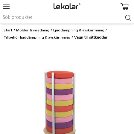
Möbler & inredning
Start
Möbler & inredning
Ljuddämpning & avskärmning
Lekplatsutrustning & utemiljö
Tillbehör ljuddämpning & avskärmning
Vagn till sittkuddar
Skapa
Leka
Lära
Barnvagnar & småbarnsartiklar
Skolförbrukning & kontorsmaterial
Logga in / Registrera dig
Hitta din säljare
Kontakta Lekolar