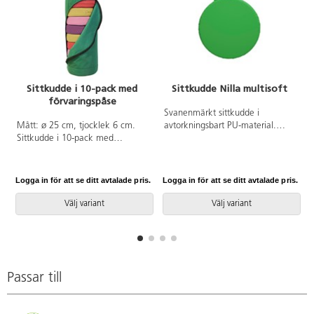
Sittkudde i 10-pack med
Sittkudde Nilla multisoft
förvaringspåse
A
Svanenmärkt sittkudde i
Mått: ø 25 cm, tjocklek 6 cm.
avtorkningsbart PU-material.
Sittkudde i 10-pack med
Fungerar som extra dyna på en
förvaringspåse. Fylld
stol, eller bara som den är direkt
förvaringspåse blir en stor kudde.
på golvet. En stor ögla för
Passar till träd, larven, nyckelpiga
upphängning då den inte
Logga in för att se ditt avtalade pris.
Logga in för att se ditt avtalade pris.
L
och 3 i rad. Välj nummer för färg
används. Mått: ø 30, höjd 4 cm.
eller mix. Mix innehåller 3 röda.
Yttertyg PU. Fyllning av
Välj variant
Välj variant
3 rosa, 2 lila och 2 gula kuddar.
kallskum. Svanenmärkt,
Tyg på sittkudde är avtagbart och
licensnummer 3031 0084.
tvättbart i 30 °C.
Passar till