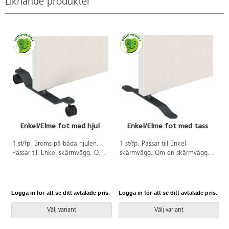
Liknande produkter
nyckelpiga
och 3 i rad.
Välj nummer
för färg eller
mix. Mix
innehåller 3
röda. 3 rosa,
2 lila och 2
gula kuddar.
Tyg på
sittkudde är
avtagbart och
tvättbart i 30
°C.
Enkel/Elme fot med hjul
Enkel/Elme fot med tass
1 st/fp. Broms på båda hjulen.
1 st/fp. Passar till Enkel
Passar till Enkel skärmvägg. Om
skärmvägg. Om en skärmvägg
en skärmvägg ska placeras
ska placeras fristående, krävs det
fristående, krävs det att man
att man beställer två fötter för
beställer två fötter för stabilitet.
stabilitet. Om skärmväggarna ska
Om skärmväggarna ska placeras
placeras som ett kryss
Logga in för att se ditt avtalade pris.
Logga in för att se ditt avtalade pris.
L
som ett kryss rekommenderar vi
rekommenderar vi att använda
att använda Enkel I-fot 81721- i
Enkel I-fot 81721- i mitten.
Välj variant
Välj variant
mitten.