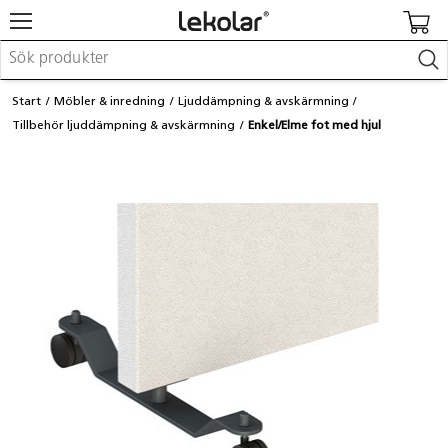
Möbler & inredning
Start
Möbler & inredning
Ljuddämpning & avskärmning
Lekplatsutrustning & utemiljö
Tillbehör ljuddämpning & avskärmning
Enkel/Elme fot med hjul
Skapa
Leka
Lära
Barnvagnar & småbarnsartiklar
Skolförbrukning & kontorsmaterial
Logga in / Registrera dig
Hitta din säljare
Kontakta Lekolar