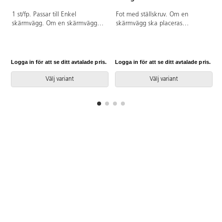
1 st/fp. Passar till Enkel
Fot med ställskruv. Om en
skärmvägg. Om en skärmvägg
skärmvägg ska placeras
ska placeras fristående, krävs det
fristående, krävs det att man
att man beställer två fötter för
beställer två fötter för stabilitet. 1
stabilitet. Om skärmväggarna ska
st/fp.
placeras som ett kryss
Logga in för att se ditt avtalade pris.
Logga in för att se ditt avtalade pris.
L
rekommenderar vi att använda
Enkel I-fot 81721- i mitten.
Välj variant
Välj variant