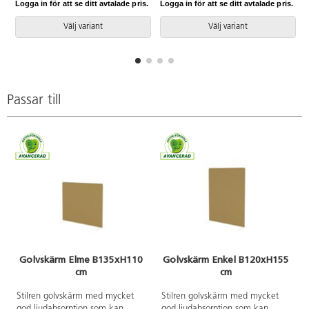
Logga in för att se ditt avtalade pris.
Logga in för att se ditt avtalade pris.
L
andra änden.
rekommenderar vi att använda
Enkel I-fot 81721- i mitten.
Välj variant
Välj variant
Passar till
Golvskärm Elme B135xH110
Golvskärm Enkel B120xH155
cm
cm
Stilren golvskärm med mycket
Stilren golvskärm med mycket
god ljudabsorption som kan
god ljudabsorption som kan