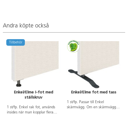
Andra köpte också
Tillbehör
Enkel/Elme I-fot med
Enkel/Elme fot med tass
ställskruv
1 st/fp. Passar till Enkel
1 st/fp. Enkel rak fot, används
skärmvägg. Om en skärmvägg
insides när man kopplar flera
ska placeras fristående, krävs det
skärmar. Med ställskruv. För att
att man beställer två fötter för
skärmarna ska vara stabila är det
stabilitet. Om skärmväggarna ska
viktigt att ha en större fot vid
placeras som ett kryss