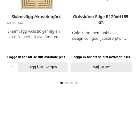
Skärmvägg Akustik björk
Golvskärm Edge B120xH165
cm
Art.nr: 34419
A
Skärmvägg Akustik ger dig en
Golvskärm med funktionell
bra möjlighet att avgränsa en del
design och god ljudabsorption
av rummet, till exempel för att
som kan användas som
skapa mys- och lekhörnor eller
rumsavdelare eller placeras
för att bygga rum i rummet. Kan
mellan skrivbord för att avskärma
Logga in för att se ditt avtalade pris.
Logga in för att se ditt avtalade pris.
L
användas både stående och
arbetsytorna från varandra. Ram i
liggande. Ben ingår. Mått:
massivt trä och en 4 cm tjock A-
Lägg i varukorgen
Välj variant
138x100x3,8 cm.
klassad ljudabsorberande kärna.
Nålningsbar. Angiven höjd avser
skärm inklusive fötter. Köp till
fötter och kopplingsbeslag Edge.