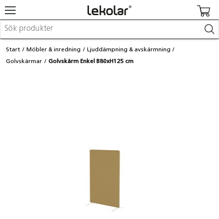
Möbler & inredning
Start
Möbler & inredning
Ljuddämpning & avskärmning
Lekplatsutrustning & utemiljö
Golvskärmar
Golvskärm Enkel B80xH125 cm
Skapa
Leka
Lära
Barnvagnar & småbarnsartiklar
Skolförbrukning & kontorsmaterial
Logga in / Registrera dig
Hitta din säljare
Kontakta Lekolar