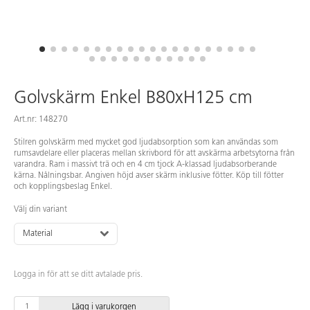
Golvskärm Enkel B80xH125 cm
Art.nr: 148270
Stilren golvskärm med mycket god ljudabsorption som kan användas som
rumsavdelare eller placeras mellan skrivbord för att avskärma arbetsytorna från
varandra. Ram i massivt trä och en 4 cm tjock A-klassad ljudabsorberande
kärna. Nålningsbar. Angiven höjd avser skärm inklusive fötter. Köp till fötter
och kopplingsbeslag Enkel.
Välj din variant
Material
Logga in för att se ditt avtalade pris.
Lägg i varukorgen