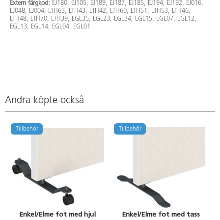
Extern färgkod:
EJ180, EJ105, EJ189, EJ187, EJ185, EJ194, EJ192, EJ016,
EJ048, EJ004, LTH63, LTH43, LTH42, LTH60, LTH51, LTH53, LTH46,
LTH48, LTH70, LTH39, EGL35, EGL23, EGL34, EGL15, EGL07, EGL12,
EGL13, EGL14, EGL04, EGL01
Andra köpte också
Tillbehör
Tillbehör
Enkel/Elme fot med hjul
Enkel/Elme fot med tass