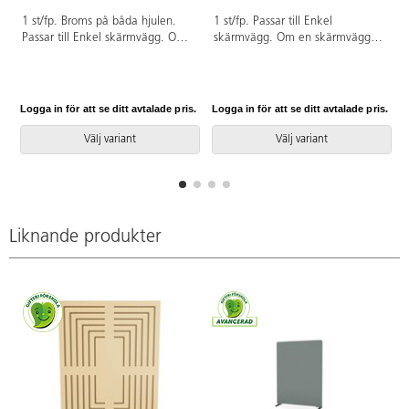
1 st/fp. Broms på båda hjulen.
1 st/fp. Passar till Enkel
Passar till Enkel skärmvägg. Om
skärmvägg. Om en skärmvägg
en skärmvägg ska placeras
ska placeras fristående, krävs det
fristående, krävs det att man
att man beställer två fötter för
beställer två fötter för stabilitet.
stabilitet. Om skärmväggarna ska
Om skärmväggarna ska placeras
placeras som ett kryss
Logga in för att se ditt avtalade pris.
Logga in för att se ditt avtalade pris.
L
som ett kryss rekommenderar vi
rekommenderar vi att använda
att använda Enkel I-fot 81721- i
Enkel I-fot 81721- i mitten.
Välj variant
Välj variant
mitten.
Liknande produkter