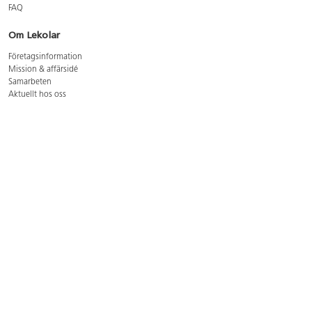
FAQ
Om Lekolar
Företagsinformation
Mission & affärsidé
Samarbeten
Aktuellt hos oss
GDPR
Cookie Policy
Whistleblowing
Lediga jobb
Bruttoprislista lära, skapa, leka 2026-5
Bruttoprislista möbler 2026-3
Bruttoprislista lekplatsutrustning och utemiljö 2026-3
Kontakt
Öppettider kundtjänst: mån-tors 8-17, fre 8-16
Kundtjänst: 0479-19900
kundtjanst@lekolar.se
Besöksadress: Hallarydsvägen 8, 283 36 Osby
Postadress: Box 170, S-283 23 Osby
Växel: 0479-19800