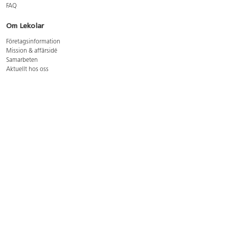
FAQ
Om Lekolar
Företagsinformation
Mission & affärsidé
Samarbeten
Aktuellt hos oss
GDPR
Cookie Policy
Whistleblowing
Lediga jobb
Bruttoprislista lära, skapa, leka 2026-5
Bruttoprislista möbler 2026-3
Bruttoprislista lekplatsutrustning och utemiljö 2026-3
Kontakt
Öppettider kundtjänst: mån-tors 8-17, fre 8-16
Kundtjänst: 0479-19900
kundtjanst@lekolar.se
Besöksadress: Hallarydsvägen 8, 283 36 Osby
Postadress: Box 170, S-283 23 Osby
Växel: 0479-19800