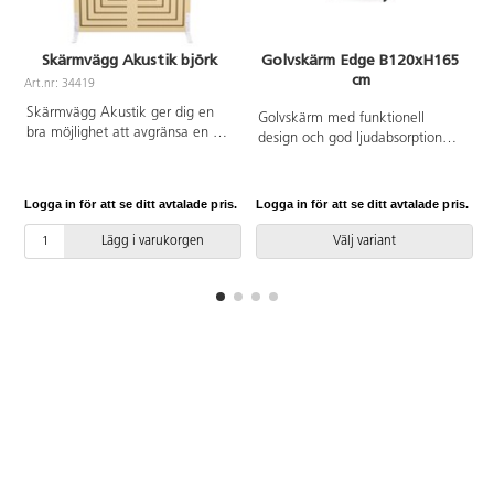
Skärmvägg Akustik björk
Golvskärm Edge B120xH165
cm
Art.nr: 34419
A
Skärmvägg Akustik ger dig en
Golvskärm med funktionell
bra möjlighet att avgränsa en del
design och god ljudabsorption
av rummet, till exempel för att
som kan användas som
skapa mys- och lekhörnor eller
rumsavdelare eller placeras
för att bygga rum i rummet. Kan
mellan skrivbord för att avskärma
Logga in för att se ditt avtalade pris.
Logga in för att se ditt avtalade pris.
L
användas både stående och
arbetsytorna från varandra. Ram i
liggande. Ben ingår. Mått:
massivt trä och en 4 cm tjock A-
Lägg i varukorgen
Välj variant
138x100x3,8 cm.
klassad ljudabsorberande kärna.
Nålningsbar. Angiven höjd avser
skärm inklusive fötter. Köp till
fötter och kopplingsbeslag Edge.