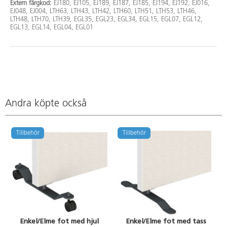
Extern färgkod:
EJ180, EJ105, EJ189, EJ187, EJ185, EJ194, EJ192, EJ016,
EJ048, EJ004, LTH63, LTH43, LTH42, LTH60, LTH51, LTH53, LTH46,
LTH48, LTH70, LTH39, EGL35, EGL23, EGL34, EGL15, EGL07, EGL12,
EGL13, EGL14, EGL04, EGL01
Andra köpte också
Tillbehör
Tillbehör
Enkel/Elme fot med hjul
Enkel/Elme fot med tass