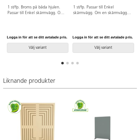
1 st/fp. Broms på båda hjulen.
1 st/fp. Passar till Enkel
Passar till Enkel skärmvägg. Om
skärmvägg. Om en skärmvägg
en skärmvägg ska placeras
ska placeras fristående, krävs det
fristående, krävs det att man
att man beställer två fötter för
beställer två fötter för stabilitet.
stabilitet. Om skärmväggarna ska
Om skärmväggarna ska placeras
placeras som ett kryss
Logga in för att se ditt avtalade pris.
Logga in för att se ditt avtalade pris.
L
som ett kryss rekommenderar vi
rekommenderar vi att använda
att använda Enkel I-fot 81721- i
Enkel I-fot 81721- i mitten.
Välj variant
Välj variant
mitten.
Liknande produkter