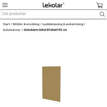
Möbler & inredning
Start
Möbler & inredning
Ljuddämpning & avskärmning
Lekplatsutrustning & utemiljö
Golvskärmar
Golvskärm Enkel B100xH155 cm
Skapa
Leka
Lära
Barnvagnar & småbarnsartiklar
Skolförbrukning & kontorsmaterial
Logga in / Registrera dig
Hitta din säljare
Kontakta Lekolar