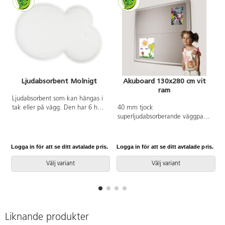
Ljudabsorbent Molnigt
Akuboard 130x280 cm vit
ram
Ljudabsorbent som kan hängas i
tak eller på vägg. Den har 6 hål
40 mm tjock
för olika upphängning.
superljudabsorberande väggpanel
Formpressad med en kärna av
som kan användas som
hampa, återvunnen polyester och
anslagstavla. Dock reduceras
återvunnet papper. Yttertyg är
dämpningseffekten om panelen
Logga in för att se ditt avtalade pris.
Logga in för att se ditt avtalade pris.
L
100 % återvunnen polyester med
täcks med papper eller liknande.
Oeko-Texcertifiering. Hela
2 olika storlekar, 130x130 cm
Välj variant
Välj variant
produkten består till 87 % av
eller 130x280 cm. Ram med
återvunnet material samt är
mjukt avrundade kanter i
koldioxidneutral. Absorbenten är
aluminium alt. vitlackerad
A-klassad och testad i enlighet
aluminium. Brandgodkänd i klass
med standard EN ISO 3565 och
A1. Svanengodkänd.
Liknande produkter
EN ISO 11654. Mått: 80x120 cm.