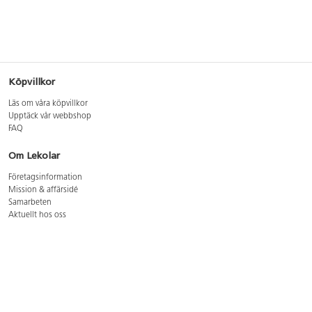
Köpvillkor
Läs om våra köpvillkor
Upptäck vår webbshop
FAQ
Om Lekolar
Företagsinformation
Mission & affärsidé
Samarbeten
Aktuellt hos oss
GDPR
Cookie Policy
Whistleblowing
Lediga jobb
Bruttoprislista lära, skapa, leka 2026-5
Bruttoprislista möbler 2026-3
Bruttoprislista lekplatsutrustning och utemiljö 2026-3