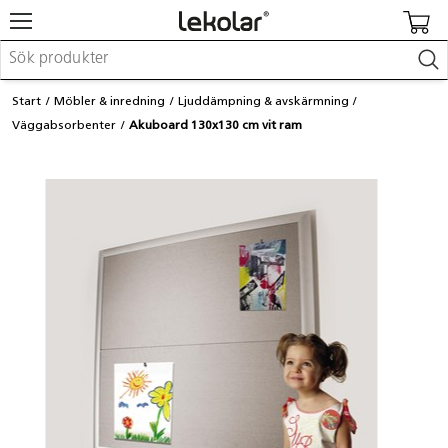
Möbler & inredning
Start
Möbler & inredning
Ljuddämpning & avskärmning
Lekplatsutrustning & utemiljö
Väggabsorbenter
Akuboard 130x130 cm vit ram
Skapa
Leka
Lära
Barnvagnar & småbarnsartiklar
Skolförbrukning & kontorsmaterial
Logga in / Registrera dig
Hitta din säljare
Kontakta Lekolar