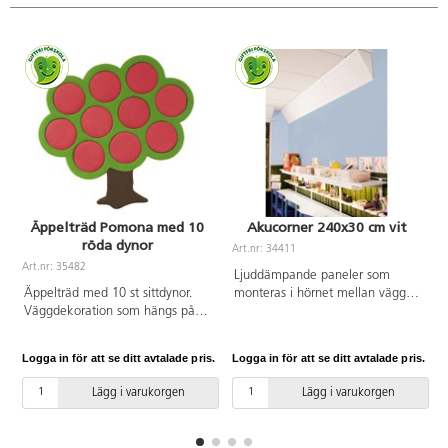
Köp till upphängning 83391.
Äppelträd Pomona med 10
Akucorner 240x30 cm vit
röda dynor
Art.nr: 34411
Art.nr: 35482
Ljuddämpande paneler som
Äppelträd med 10 st sittdynor.
monteras i hörnet mellan vägg
Väggdekoration som hängs på
och tak. Denna placering av
väggen och fungerar som
ljudabsorbenter är den mest
ljudabsorbent. Barnen kan själva
effektiva metoden att dämpa
Logga in för att se ditt avtalade pris.
Logga in för att se ditt avtalade pris.
L
plocka äpplena. Äpplena kan
ljud. En Akucornermodul är 5
sedan användas som sittkuddar
gånger mer effektiv än en vägg-
Lägg i varukorgen
Lägg i varukorgen
vid samlingar etc. Mått: Träd
eller takmonterad ljudabsorbent.
125x125 cm. Mått på sittkudde:
Detta beror på att ljudenergin i
ø 25 cm, tjocklek 6 cm. Tyg på
ett rum samlas i hörnorna.