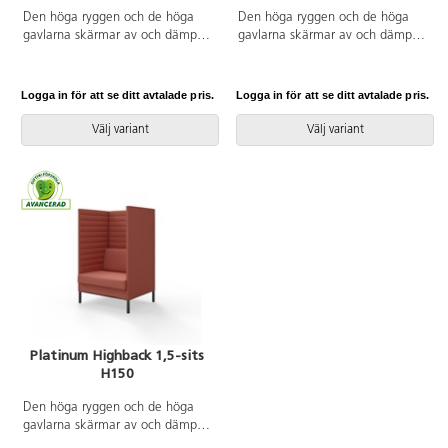
Den höga ryggen och de höga
Den höga ryggen och de höga
gavlarna skärmar av och dämpar
gavlarna skärmar av och dämpar
ljud effektivt. Trästomme med
ljud effektivt. Trästomme med
nozagbotten och stoppning i
nozagbotten och stoppning i
kallskum. Stativ i pulverlackad
kallskum. Stativ i pulverlackad
Logga in för att se ditt avtalade pris.
Logga in för att se ditt avtalade pris.
metall. Avtagbart fodral på rygg-
metall. Uttag för el ingår.
och sittdyna.
Avtagbart fodral på rygg- och
Välj variant
Välj variant
sittdyna.
Platinum Highback 1,5-sits
H150
Den höga ryggen och de höga
gavlarna skärmar av och dämpar
ljud effektivt. Trästomme med