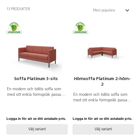
13 PRODUKTER
Mest populära
Soffa Platinum 3-sits
Hörnsoffa Platinum 2-hörn-
2
En modern och tidlös soffa som
med sitt enkla formspråk passar
En modern och tidlös soffa som
in i de flesta miljöer. Den raka
med sitt enkla formspråk passar
utsidan gör det lätt att placera
in i de flesta miljöer. Trästomme
flera soffor tätt intill varandra,
med nozagbotten och stoppning i
exempelvis rygg mot rygg.
kallskum. Stativ i pulverlackad
Logga in för att se ditt avtalade pris.
Logga in för att se ditt avtalade pris.
Trästomme med nozagbotten och
metall. Avtagbart fodral på rygg-
stoppning i kallskum. Stativ i
och sittdynor.
Välj variant
Välj variant
pulverlackad metall. Avtagbart