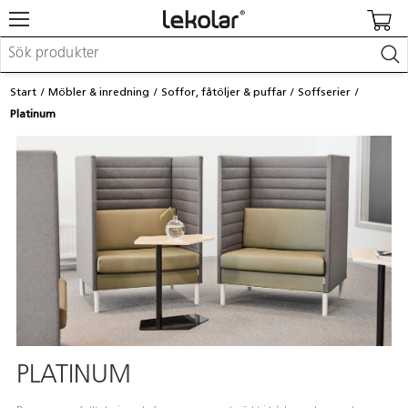
Möbler & inredning
Start
Möbler & inredning
Soffor, fåtöljer & puffar
Soffserier
Lekplatsutrustning & utemiljö
Platinum
Skapa
Leka
Lära
Barnvagnar & småbarnsartiklar
Skolförbrukning & kontorsmaterial
Logga in / Registrera dig
Hitta din säljare
Kontakta Lekolar
PLATINUM