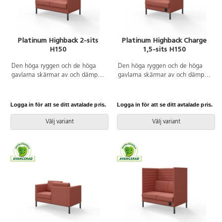
Platinum Highback 2-sits
Platinum Highback Charge
H150
1,5-sits H150
Den höga ryggen och de höga
Den höga ryggen och de höga
gavlarna skärmar av och dämpar
gavlarna skärmar av och dämpar
ljud effektivt. Trästomme med
ljud effektivt. Trästomme med
nozagbotten och stoppning i
nozagbotten och stoppning i
kallskum. Stativ i pulverlackad
kallskum. Stativ i pulverlackad
Logga in för att se ditt avtalade pris.
Logga in för att se ditt avtalade pris.
metall. Avtagbart fodral på rygg-
metall. Uttag för el ingår.
och sittdyna.
Avtagbart fodral på rygg- och
Välj variant
Välj variant
sittdyna.