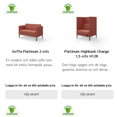
fodral på rygg- och sittdynor.
Soffa Platinum 2-sits
Platinum Highback Charge
1,5-sits H128
En modern och tidlös soffa som
med sitt enkla formspråk passar
Den höga ryggen och de höga
in i de flesta miljöer. Den raka
gavlarna skärmar av och dämpar
utsidan gör det lätt att placera
ljud effektivt. Trästomme med
flera soffor tätt intill varandra,
nozagbotten och stoppning i
exempelvis rygg mot rygg.
kallskum. Stativ i pulverlackad
Logga in för att se ditt avtalade pris.
Logga in för att se ditt avtalade pris.
Trästomme med nozagbotten och
metall. Uttag för el ingår.
stoppning i kallskum. Stativ i
Avtagbart fodral på rygg- och
Välj variant
Välj variant
pulverlackad metall. Avtagbart
sittdyna.
fodral på rygg- och sittdynor.