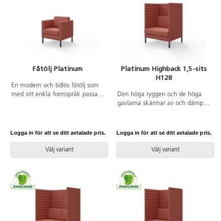
Fåtölj Platinum
Platinum Highback 1,5-sits
H128
En modern och tidlös fåtölj som
med sitt enkla formspråk passar
Den höga ryggen och de höga
in i de flesta miljöer. Den raka
gavlarna skärmar av och dämpar
utsidan gör det lätt att placera
ljud effektivt. Trästomme med
flera fåtöljer tätt intill varandra,
nozagbotten och stoppning i
exempelvis rygg mot rygg.
kallskum. Stativ i pulverlackad
Logga in för att se ditt avtalade pris.
Logga in för att se ditt avtalade pris.
Trästomme med nozagbotten och
metall. Avtagbart fodral på rygg-
stoppning i kallskum. Stativ i
och sittdyna.
Välj variant
Välj variant
pulverlackad metall. Avtagbart
fodral på rygg- och sittdynor.