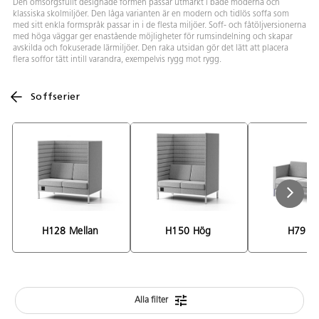
Den omsorgsfullt designade formen passar utmärkt i både moderna och
klassiska skolmiljöer. Den låga varianten är en modern och tidlös soffa som
med sitt enkla formspråk passar in i de flesta miljöer. Soff- och fåtöljversionerna
med höga väggar ger enastående möjligheter för rumsindelning och skapar
avskilda och fokuserade lärmiljöer. Den raka utsidan gör det lätt att placera
flera soffor tätt intill varandra, exempelvis rygg mot rygg.
Soffserier
H128 Mellan 
H150 Hög 
H79 Lå
Alla filter