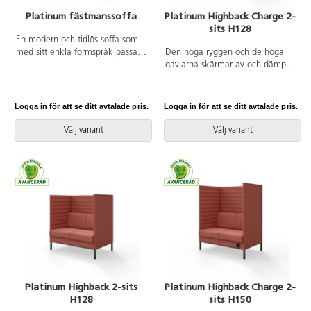
Platinum fästmanssoffa
Platinum Highback Charge 2-
sits H128
En modern och tidlös soffa som
med sitt enkla formspråk passar
Den höga ryggen och de höga
in i de flesta miljöer. Trästomme
gavlarna skärmar av och dämpar
med nozagbotten och stoppning i
ljud effektivt. Trästomme med
kallskum. Stativ i pulverlackad
nozagbotten och stoppning i
metall. Avtagbart fodral på rygg-
kallskum. Stativ i pulverlackad
Logga in för att se ditt avtalade pris.
Logga in för att se ditt avtalade pris.
och sittdynor.
metall. Uttag för el ingår.
Avtagbart fodral på rygg- och
Välj variant
Välj variant
sittdyna.
Platinum Highback 2-sits
Platinum Highback Charge 2-
H128
sits H150