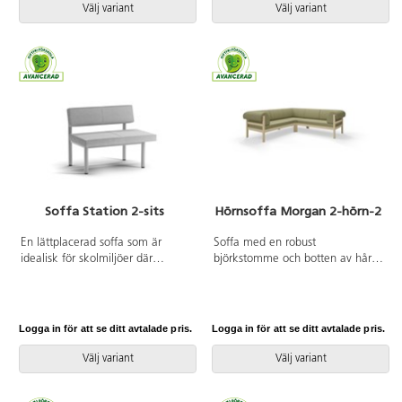
höga väggarna ger avskildhet
urinvävsklädsel för att öka
Välj variant
Välj variant
från resten av rummet.
livslängden på din soffa.
Trästomme och stoppning i
kallskum. Medar i pulverlackad
metall. Färgval på rygg. Gavlar
och sits alltid grå kulör i det tyg
som väljs. Som tillval finns
eluttag.
Soffa Station 2-sits
Hörnsoffa Morgan 2-hörn-2
En lättplacerad soffa som är
Soffa med en robust
idealisk för skolmiljöer där
björkstomme och botten av hård
flexibilitet och utnyttjande av
träfiberskiva. Den mjuka
utrymme är viktigt. De höga
stoppningen av kallskum ger en
benen är inte bara en stilfull
bekväm sittupplevelse för både
detalj utan erbjuder också
barn och vuxna. Avtagbara
Logga in för att se ditt avtalade pris.
Logga in för att se ditt avtalade pris.
praktiska fördelar, som enkel
fodral. Komplettera med
rengöring och bättre åtkomst
urinvävsklädsel för att öka
Välj variant
Välj variant
under möblerna, vilket bidrar till
livslängden på din soffa.
en renare och mer organiserad