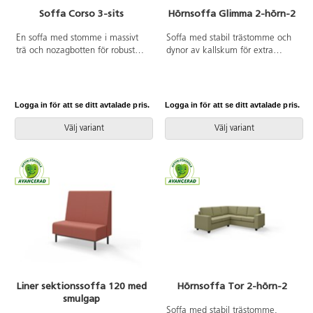
soffan står stadigt även på
Soffa Corso 3-sits
Hörnsoffa Glimma 2-hörn-2
ojämna underlag. Design: Sigrid
Strömgren
En soffa med stomme i massivt
Soffa med stabil trästomme och
trä och nozagbotten för robust
dynor av kallskum för extra
stöd och komfort. All klädsel på
komfort. Avtagbart fodral på rygg
både stomme och dynor är
och- sittdynor.
avtagbar för att underlätta
rengöring och underhåll. Enkel
Logga in för att se ditt avtalade pris.
Logga in för att se ditt avtalade pris.
montering av ben.
Välj variant
Välj variant
Liner sektionssoffa 120 med
Hörnsoffa Tor 2-hörn-2
smulgap
Soffa med stabil trästomme,