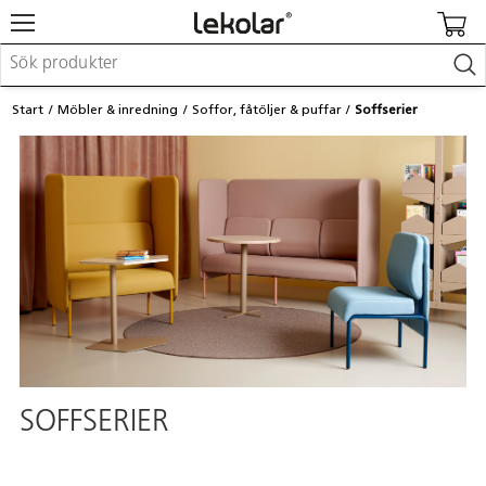
Möbler & inredning
Start
Möbler & inredning
Soffor, fåtöljer & puffar
Soffserier
Lekplatsutrustning & utemiljö
Skapa
Leka
Lära
Barnvagnar & småbarnsartiklar
Skolförbrukning & kontorsmaterial
Logga in / Registrera dig
Hitta din säljare
Kontakta Lekolar
SOFFSERIER