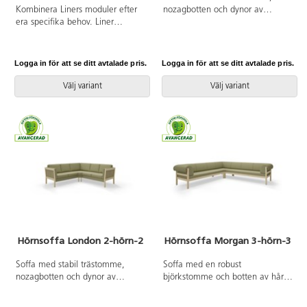
Kombinera Liners moduler efter
nozagbotten och dynor av
era specifika behov. Liner
kallskum för extra komfort.
fungerar även som rumsavdelare
Avtagbart fodral på rygg och-
tack vare den höga, klädda
sittdynor.
ryggen. Smulspringan mellan
Logga in för att se ditt avtalade pris.
Logga in för att se ditt avtalade pris.
rygg och sits (1,5cm) gör det
enkelt att hålla rent. Trästomme
Välj variant
Välj variant
och stoppning i kallskum. Ben i
pulverlackad metall.
Kopplingsbar sektion, beslag
ingår.
Hörnsoffa London 2-hörn-2
Hörnsoffa Morgan 3-hörn-3
Soffa med stabil trästomme,
Soffa med en robust
nozagbotten och dynor av
björkstomme och botten av hård
kallskum för extra komfort.
träfiberskiva. Den mjuka
Avtagbart fodral på rygg och-
stoppningen av kallskum ger en