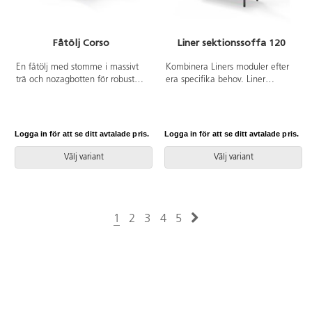
Fåtölj Corso
Liner sektionssoffa 120
En fåtölj med stomme i massivt
Kombinera Liners moduler efter
trä och nozagbotten för robust
era specifika behov. Liner
stöd och komfort. All klädsel på
fungerar även som rumsavdelare
både stomme och dynor är
tack vare den höga, klädda
avtagbar för att underlätta
ryggen. Trästomme och
rengöring och underhåll. Enkel
stoppning i kallskum. Ben i
Logga in för att se ditt avtalade pris.
Logga in för att se ditt avtalade pris.
montering av ben.
pulverlackad metall.
Kopplingsbar sektion, beslag
Välj variant
Välj variant
ingår.
1
2
3
4
5