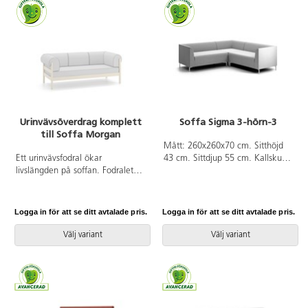
miljö. Trästomme och stoppning i
kallskum. Ben i pulverlackad
metall.
Urinvävsöverdrag komplett
Soffa Sigma 3-hörn-3
till Soffa Morgan
Mått: 260x260x70 cm. Sitthöjd
Ett urinvävsfodral ökar
43 cm. Sittdjup 55 cm. Kallskum.
livslängden på soffan. Fodralet
Nozagbotten. Stativ i rostfritt.
skyddar plymåerna från vätska.
Klädd i standardtyg X2. 100 000
Avtagbart. Tillverkat av PU med
Martindale.
polyesterbacking.
Logga in för att se ditt avtalade pris.
Logga in för att se ditt avtalade pris.
Välj variant
Välj variant