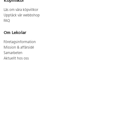
Köpvillkor
Läs om våra köpvillkor
Upptäck vår webbshop
FAQ
Om Lekolar
Företagsinformation
Mission & affärsidé
Samarbeten
Aktuellt hos oss
GDPR
Cookie Policy
Whistleblowing
Lediga jobb
Bruttoprislista lära, skapa, leka 2026-5
Bruttoprislista möbler 2026-3
Bruttoprislista lekplatsutrustning och utemiljö 2026-3
Kontakt
Öppettider kundtjänst: mån-tors 8-17, fre 8-16
Kundtjänst: 0479-19900
kundtjanst@lekolar.se