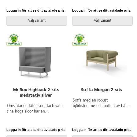
sittdynor.
bekväm sittupplevelse för både
barn och vuxna. Avtagbara
Logga in för att se ditt avtalade pris.
Logga in för att se ditt avtalade pris.
fodral. Komplettera med
urinvävsklädsel för att öka
Välj variant
Välj variant
livslängden på din soffa.
Mr Box Highback 2-sits
Soffa Morgan 2-sits
medstativ silver
Soffa med en robust
Omslutande fåtölj som tack vare
björkstomme och botten av hård
sina höga sidor har en
träfiberskiva. Den mjuka
ljuddämpande och avskärmande
stoppningen av kallskum ger en
effekt, vilket gör att den lämpar
bekväm sittupplevelse för både
sig för exempelvis mindre, privata
barn och vuxna. Avtagbara
Logga in för att se ditt avtalade pris.
Logga in för att se ditt avtalade pris.
möten eller telefonsamtal. De
fodral. Komplettera med