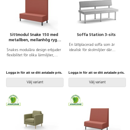
Sittmodul Snake 150 med
Soffa Station 3-sits
metallben, mellanhög rygg
SH43
En lättplacerad soffa som är
Snakes modulära design erbjuder
idealisk för skolmiljöer där
flexibilitet för olika lärmiljöer,
flexibilitet och utnyttjande av
vilket gör det enkelt att anpassa
utrymme är viktigt. De höga
utrymmet efter behov. Med en
benen är inte bara en stilfull
robust trästomme och
detalj utan erbjuder också
Logga in för att se ditt avtalade pris.
Logga in för att se ditt avtalade pris.
kallskumsstoppning, garanteras
praktiska fördelar, som enkel
både hållbarhet och komfort. De
rengöring och bättre åtkomst
Välj variant
Välj variant
rektangulära benen i metall tillför
under möblerna, vilket bidrar till
en modern touch samtidigt som
en renare och mer organiserad
de säkerställer stabilitet, medan
miljö. Trästomme och stoppning i
den höga och ljudabsorberande
kallskum. Ben i pulverlackad
ryggen bidrar till en lugn och
metall.
fokuserad atmosfär. Kopplingsbar
sektion, beslag ingår.