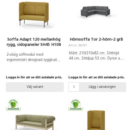
Soffa Adapt 120 mellanhög
Hörnsoffa Tor 2-hörn-2 grå
rygg, sidopaneler SH45 H108
Art.nr: 36701
Mått: 210/210x82 cm. Sitthöjd
2-sitsig soffmodul med
44 cm. Sittdjup 53 cm. Dynor av
ergonomiskt designad ryggkudde
kallskum, med nozagbotten. Ben
och ljudabsorberande panel.
i svartmålad björk. Avtagbart tyg
Soffsystemet är särskilt utformat
i polyester som tvättas i 30 °C.
för att skapa platsbesparande
Logga in för att se ditt avtalade pris.
Logga in för att se ditt avtalade pris.
moduler för studiero, trygghet,
gemenskap och inkludering i
Välj variant
Lägg i varukorgen
skolan. Vi har minimerat
materialanvändningen och
skapat en cirkulär produkt där
alla delar kan bytas ut. Soffan
har smulgap och högt
metallstativ som underlättar vid
städning, samt avtagbar klädsel
på dynor och paneler. Stomme