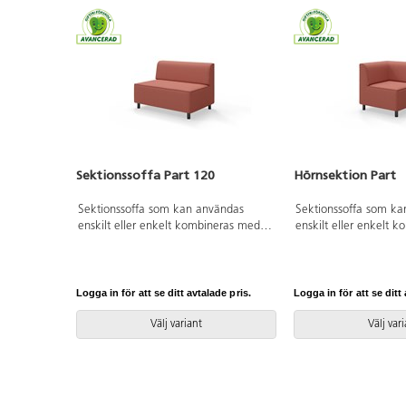
Sektionssoffa Part 120
Hörnsektion Part
Sektionssoffa som kan användas
Sektionssoffa som ka
enskilt eller enkelt kombineras med
enskilt eller enkelt 
andra delar för att skapa en större
andra delar för att sk
soffgrupp. Trästomme och stoppning i
soffgrupp. Trästomme
kallskum. Kopplingsbar sektion,
kallskum. Kopplingsba
beslag ingår. Välj mellan ben i
beslag ingår. Välj mel
Logga in för att se ditt avtalade pris.
Logga in för att se ditt 
pulverlackad metall eller hjul.
pulverlackad metall el
Välj variant
Välj var