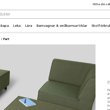
Hitta din sä
Skapa
Leka
Lära
Barnvagnar & småbarnsartiklar
Skolförbru
r
Part
P
Pa
är
at
Si
fi
be