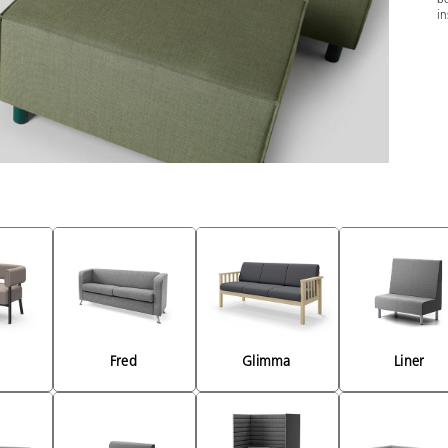
in
 
Fred 
Glimma 
Liner 