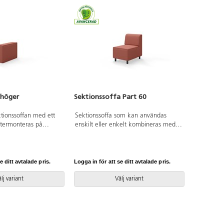
 höger
Sektionssoffa Part 60
tionssoffan med ett
Sektionssoffa som kan användas
ftermonteras på
enskilt eller enkelt kombineras med
on. Trästomme och
andra delar för att skapa en större
lskum.
soffgrupp. Trästomme och stoppning i
kallskum. Kopplingsbar sektion,
beslag ingår. Välj mellan ben i
e ditt avtalade pris.
Logga in för att se ditt avtalade pris.
pulverlackad metall eller hjul.
lj variant
Välj variant