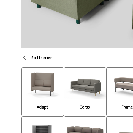
Soffserier
Adapt 
Corso 
Frame