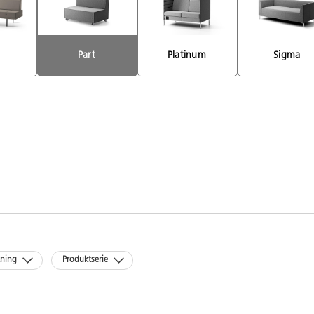
Part 
Platinum 
Sigma 
kning
Produktserie