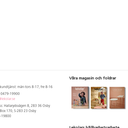
Våra magasin och foldrar
kundtjänst: mån-tors 8-17, fre 8-16
: 0479-19900
lekolar.se
s: Hallarydsvägen 8, 283 36 Osby
 Box 170, S-283 23 Osby
9-19800
Lekolars hållbarhetsarbete