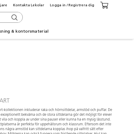
ljare
Kontakta Lekolar
Logga in / Registrera dig
kning & kontorsmaterial
ART
rt-kollektionen inkluderar raka och hörnsittdelar, armstöd och puffar. De
 exceptionellt bekväma och de stora sittdelarna gör det möjligt för elever
t vila och koppla av under sina pauser eller kunna ha en mysig lässtund.
ttplatserna är perfekta för uppehållsrum och klassrum. Eftersom det inte
nns några armstöd kan sittdelarna kopplas ihop på valfritt sätt efter
hov. Möblerna kan också fungera som fristående sittplatser. Hjul kan