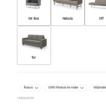
Mr Box 
Nebula 
Off 
Tor 
Årskurs
Giftfri Förskola tre nivåer
Miljömär
5 PRODUKTER