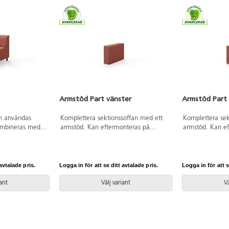
Armstöd Part vänster
Armstöd Part
n användas
Komplettera sektionssoffan med ett
Komplettera sek
kombineras med
armstöd. Kan eftermonteras på
armstöd. Kan e
apa en större
befintlig sektion. Trästomme och
befintlig sekti
 och stoppning i
stoppning i kallskum.
stoppning i kal
r sektion,
lan ben i
avtalade pris.
Logga in för att se ditt avtalade pris.
Logga in för att s
ler hjul.
iant
Välj variant
Vä