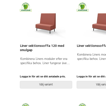
Liner sektionssoffa 120 med
Liner sektionssoff
smulgap
Kombinera Liners mod
Kombinera Liners moduler efter era
specifika behov. Line
specifika behov. Liner fungerar även
som rumsavdelare tac
som rumsavdelare tack vare den
höga, klädda ryggen
höga, klädda ryggen. Smulspringan
stoppning i kallskum.
mellan rygg och sits (1,5cm) gör det
pulverlackad metall. 
Logga in för att se ditt avtalade pris.
Logga in för att se ditt 
enkelt att hålla rent. Trästomme och
sektion, beslag ingår.
stoppning i kallskum. Ben i
Välj variant
Välj var
pulverlackad metall. Kopplingsbar
sektion, beslag ingår.