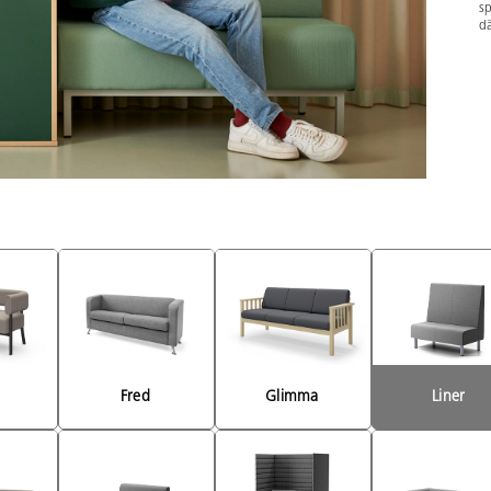
sp
dä
 
Fred 
Glimma 
Liner 