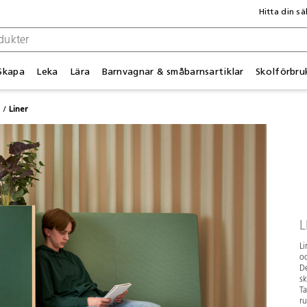
Hitta din sä
Skapa
Leka
Lära
Barnvagnar & småbarnsartiklar
Skolförbru
r
Liner
L
Li
oc
De
sk
Ta
ru