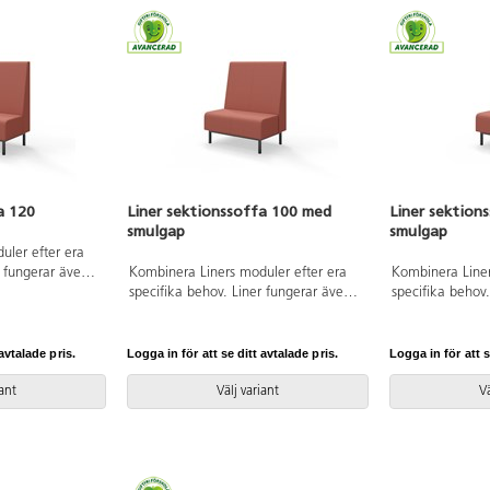
a 120
Liner sektionssoffa 100 med
Liner sektion
smulgap
smulgap
uler efter era
r fungerar även
Kombinera Liners moduler efter era
Kombinera Liner
k vare den
specifika behov. Liner fungerar även
specifika behov
. Trästomme och
som rumsavdelare tack vare den
som rumsavdela
 Ben i
höga, klädda ryggen. Smulspringan
höga, klädda r
Kopplingsbar
mellan rygg och sits (1,5cm) gör det
mellan rygg och 
avtalade pris.
Logga in för att se ditt avtalade pris.
Logga in för att s
enkelt att hålla rent. Trästomme och
enkelt att håll
stoppning i kallskum. Ben i
stoppning i kall
iant
Välj variant
Vä
pulverlackad metall. Kopplingsbar
pulverlackad me
sektion, beslag ingår.
sektion, beslag 