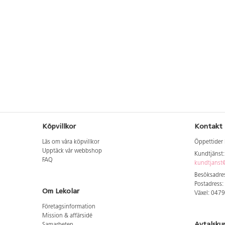
Köpvillkor
Kontakt
Läs om våra köpvillkor
Öppettider 
Upptäck vår webbshop
Kundtjänst
FAQ
kundtjanst@
Besöksadres
Postadress:
Om Lekolar
Växel: 047
Företagsinformation
Mission & affärsidé
Avtalsku