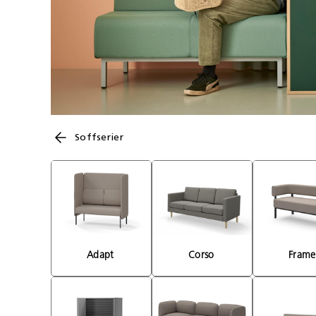
Soffserier
Adapt 
Corso 
Frame