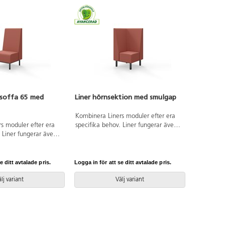
ssoffa 65 med
Liner hörnsektion med smulgap
Kombinera Liners moduler efter era
s moduler efter era
specifika behov. Liner fungerar även
. Liner fungerar även
som rumsavdelare tack vare den
re tack vare den
höga, klädda ryggen. Smulspringan
yggen. Smulspringan
mellan rygg och sits (1,5cm) gör det
sits (1,5cm) gör det
enkelt att hålla rent. Trästomme och
e ditt avtalade pris.
Logga in för att se ditt avtalade pris.
a rent. Trästomme och
stoppning i kallskum. Ben i
skum. Ben i
pulverlackad metall. Kopplingsbar
lj variant
Välj variant
tall. Kopplingsbar
sektion, beslag ingår.
ingår.