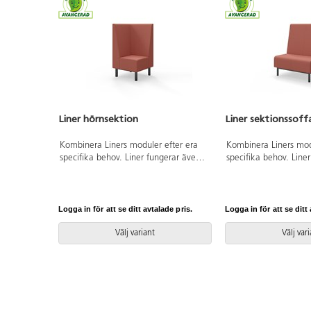
Liner hörnsektion
Liner sektionssoff
Kombinera Liners moduler efter era
Kombinera Liners mod
specifika behov. Liner fungerar även
specifika behov. Line
som rumsavdelare tack vare den
som rumsavdelare tac
höga, klädda ryggen. Trästomme och
höga, klädda ryggen
stoppning i kallskum. Ben i
stoppning i kallskum.
pulverlackad metall. Kopplingsbar
pulverlackad metall. 
Logga in för att se ditt avtalade pris.
Logga in för att se ditt 
sektion, beslag ingår.
sektion, beslag ingår.
Välj variant
Välj var