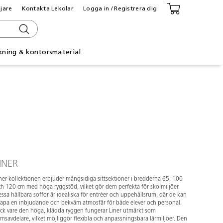
ljare
Kontakta Lekolar
Logga in / Registrera dig
kning & kontorsmaterial
INER
ner-kollektionen erbjuder mångsidiga sittsektioner i bredderna 65, 100
h 120 cm med höga ryggstöd, vilket gör dem perfekta för skolmiljöer.
ssa hållbara soffor är idealiska för entréer och uppehållsrum, där de kan
apa en inbjudande och bekväm atmosfär för både elever och personal.
ck vare den höga, klädda ryggen fungerar Liner utmärkt som
msavdelare, vilket möjliggör flexibla och anpassningsbara lärmiljöer. Den