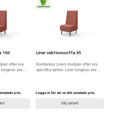
a 100
Liner sektionssoffa 65
uler efter era
Kombinera Liners moduler efter era
r fungerar även
specifika behov. Liner fungerar även
k vare den
som rumsavdelare tack vare den
. Trästomme och
höga, klädda ryggen. Trästomme och
 Ben i
stoppning i kallskum. Ben i
Kopplingsbar
pulverlackad metall. Kopplingsbar
avtalade pris.
Logga in för att se ditt avtalade pris.
sektion, beslag ingår.
iant
Välj variant