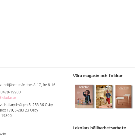
Våra magasin och foldrar
kundtjänst: mån-tors 8-17, fre 8-16
: 0479-19900
lekolar.se
s: Hallarydsvägen 8, 283 36 Osby
 Box 170, S-283 23 Osby
9-19800
Lekolars hållbarhetsarbete
nd?