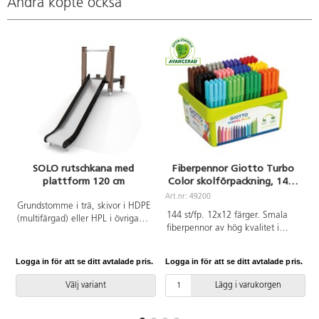
Andra köpte också
SOLO rutschkana med
Fiberpennor Giotto Turbo
plattform 120 cm
Color skolförpackning, 144-
A
pack
Art.nr: 49200
Grundstomme i trä, skivor i HDPE
144 st/fp. 12x12 färger. Smala
(multifärgad) eller HPL i övriga
fiberpennor av hög kvalitet i
färger. Vid installation ska alltid
intensiva färger med en extra
den medföljande manualen
tålig och åtsittande spets.
användas. Den senaste versionen
Logga in för att se ditt avtalade pris.
Logga in för att se ditt avtalade pris.
L
Spetsen går inte att trycka in i
finns att tillgå på begäran.
pennan. Ventilerad huv med
Leverantörens artikelnummer
Välj variant
Lägg i varukorgen
säkerhetsplugg som gör den
SOLO WD1442 Inkluderar
kvävningssäker. Linjebredd från
markförankring K1.
0,6 mm. Spetsbredd 2,8 mm.