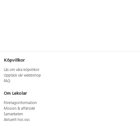
Köpvillkor
Läs om våra köpvillkor
Upptäck vår webbshop
FAQ
Om Lekolar
Företagsinformation
Mission & affärsidé
Samarbeten
Aktuellt hos oss
GDPR
Cookie Policy
Whistleblowing