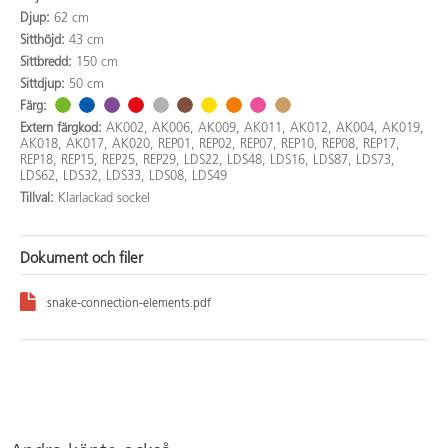
Djup:
62 cm
Sitthöjd:
43 cm
Sittbredd:
150 cm
Sittdjup:
50 cm
Färg:
Extern färgkod:
AK002, AK006, AK009, AK011, AK012, AK004, AK019,
AK018, AK017, AK020, REP01, REP02, REP07, REP10, REP08, REP17,
REP18, REP15, REP25, REP29, LDS22, LDS48, LDS16, LDS87, LDS73,
LDS62, LDS32, LDS33, LDS08, LDS49
Tillval:
Klarlackad sockel
Dokument och filer
snake-connection-elements.pdf