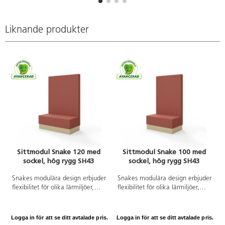
Vattenbaserat bläck som går lätt
att tvätta av från de flesta
textilier i maskintvätt 40 °C.
Liknande produkter
Tvättas av från huden med tvål
och vatten. Förpackning gjord av
återvunnen plast. PVC-fri. Från 3
år.
Sittmodul Snake 120 med
Sittmodul Snake 100 med
sockel, hög rygg SH43
sockel, hög rygg SH43
Snakes modulära design erbjuder
Snakes modulära design erbjuder
flexibilitet för olika lärmiljöer,
flexibilitet för olika lärmiljöer,
vilket gör det enkelt att anpassa
vilket gör det enkelt att anpassa
utrymmet efter behov. Med en
utrymmet efter behov. Med en
robust trästomme och
robust trästomme och
Logga in för att se ditt avtalade pris.
Logga in för att se ditt avtalade pris.
L
kallskumsstoppning, garanteras
kallskumsstoppning, garanteras