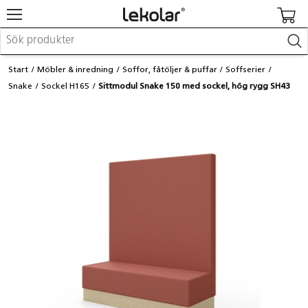
Möbler & inredning
Start
Möbler & inredning
Soffor, fåtöljer & puffar
Soffserier
Lekplatsutrustning & utemiljö
Snake
Sockel H165
Sittmodul Snake 150 med sockel, hög rygg SH43
Skapa
Leka
Lära
Barnvagnar & småbarnsartiklar
Skolförbrukning & kontorsmaterial
Logga in / Registrera dig
Hitta din säljare
Kontakta Lekolar