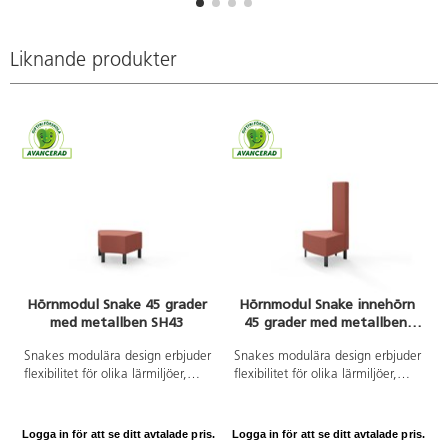
kallskumsstoppning, garanteras
de säkerställer stabilitet, medan
både hållbarhet och komfort. De
den höga och ljudabsorberande
rektangulära benen i metall tillför
ryggen bidrar till en lugn och
Liknande produkter
en modern touch, samtidigt som
fokuserad atmosfär. Kopplingsbar
de säkerställer stabilitet.
sektion, beslag ingår.
Kopplingsbar sektion, beslag
ingår.
Hörnmodul Snake 45 grader
Hörnmodul Snake innehörn
med metallben SH43
45 grader med metallben,
mellanhög rygg SH43
Snakes modulära design erbjuder
Snakes modulära design erbjuder
flexibilitet för olika lärmiljöer,
flexibilitet för olika lärmiljöer,
vilket gör det enkelt att anpassa
vilket gör det enkelt att anpassa
utrymmet efter behov. De
utrymmet efter behov. Med en
rygglösa modulerna tillåter
robust trästomme och
Logga in för att se ditt avtalade pris.
Logga in för att se ditt avtalade pris.
L
sittplatser åt två håll, vilket
kallskumsstoppning, garanteras