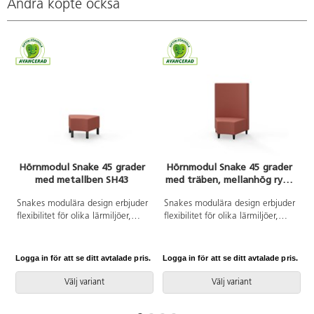
Andra köpte också
Hörnmodul Snake 45 grader
Hörnmodul Snake 45 grader
med metallben SH43
med träben, mellanhög rygg
SH37,5
Snakes modulära design erbjuder
Snakes modulära design erbjuder
flexibilitet för olika lärmiljöer,
flexibilitet för olika lärmiljöer,
vilket gör det enkelt att anpassa
vilket gör det enkelt att anpassa
utrymmet efter behov. De
utrymmet efter behov. Med en
rygglösa modulerna tillåter
robust trästomme och
Logga in för att se ditt avtalade pris.
Logga in för att se ditt avtalade pris.
L
sittplatser åt två håll, vilket
kallskumsstoppning, garanteras
främjar samarbete och
både hållbarhet och komfort. De
Välj variant
Välj variant
interaktion. Med en robust
konade benen i massiv bok tillför
trästomme och
en estetisk touch samtidigt som