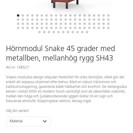
Hörnmodul Snake 45 grader med
metallben, mellanhög rygg SH43
Art.nr: 148527
Snakes modulära design erbjuder flexibilitet för olika lärmiljöer, vilket gör det
enkelt att anpassa utrymmet efter behov. Med en robust trästomme och
kallskumsstoppning, garanteras både hållbarhet och komfort. De rektangulära
benen i metall tillför en modern touch samtidigt som de säkerställer stabilitet,
medan den höga och ljudabsorberande ryggen bidrar till en lugn och
fokuserad atmosfär. Kopplingsbar sektion, beslag ingår.
Välj din variant
Material