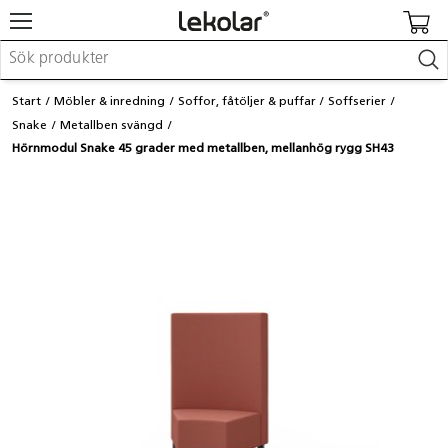
Möbler & inredning
Start
Möbler & inredning
Soffor, fåtöljer & puffar
Soffserier
Lekplatsutrustning & utemiljö
Snake
Metallben svängd
Skapa
Hörnmodul Snake 45 grader med metallben, mellanhög rygg SH43
Leka
Lära
Barnvagnar & småbarnsartiklar
Skolförbrukning & kontorsmaterial
Logga in / Registrera dig
Hitta din säljare
Kontakta Lekolar