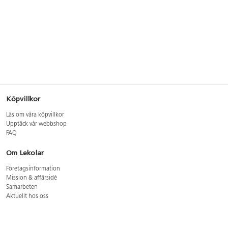
Köpvillkor
Läs om våra köpvillkor
Upptäck vår webbshop
FAQ
Om Lekolar
Företagsinformation
Mission & affärsidé
Samarbeten
Aktuellt hos oss
GDPR
Cookie Policy
Whistleblowing