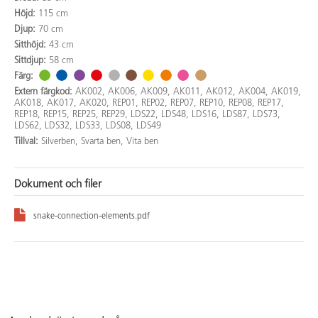
Höjd:
115 cm
Djup:
70 cm
Sitthöjd:
43 cm
Sittdjup:
58 cm
Färg:
Extern färgkod:
AK002, AK006, AK009, AK011, AK012, AK004, AK019,
AK018, AK017, AK020, REP01, REP02, REP07, REP10, REP08, REP17,
REP18, REP15, REP25, REP29, LDS22, LDS48, LDS16, LDS87, LDS73,
LDS62, LDS32, LDS33, LDS08, LDS49
Tillval:
Silverben, Svarta ben, Vita ben
Dokument och filer
snake-connection-elements.pdf