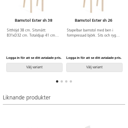
Barnstol Ester sh 38
Barnstol Ester sh 26
Sitthöjd 38 cm. Sitsmått:
Stapelbar barnstol med ben i
B31xD32 cm. Totaldjup 41 cm
formpressad björk. Sits och rygg i
och totalbredd 37 cm. Stapelbar.
högtryckslaminat. Sits B28 D24
Ben i formpressad björk. Sits och
cm.
rygg i högtryckslaminat.
Logga in för att se ditt avtalade pris.
Logga in för att se ditt avtalade pris.
L
Välj variant
Välj variant
Liknande produkter