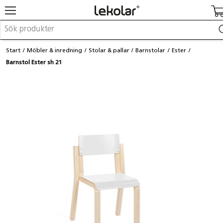
Möbler & inredning
Start
Möbler & inredning
Stolar & pallar
Barnstolar
Ester
Lekplatsutrustning & utemiljö
Barnstol Ester sh 21
Skapa
Leka
Lära
Barnvagnar & småbarnsartiklar
Skolförbrukning & kontorsmaterial
Logga in / Registrera dig
Hitta din säljare
Kontakta Lekolar