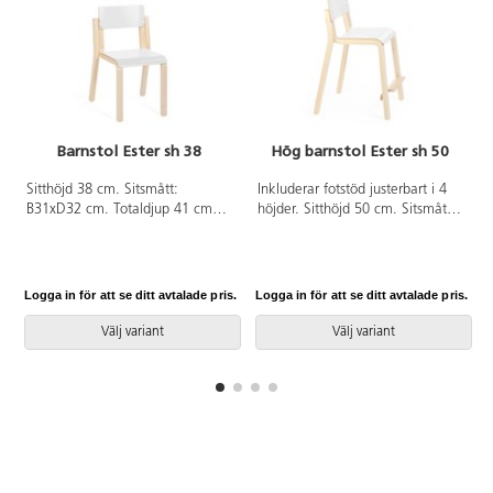
Barnstol Ester sh 38
Hög barnstol Ester sh 50
Sitthöjd 38 cm. Sitsmått:
Inkluderar fotstöd justerbart i 4
B31xD32 cm. Totaldjup 41 cm
höjder. Sitthöjd 50 cm. Sitsmått:
och totalbredd 37 cm. Stapelbar.
B31xD32 cm. Totaldjup 49 cm
Ben i formpressad björk. Sits och
och totalbredd 47 cm. Stapelbar.
rygg i högtryckslaminat.
Ben i formpressad björk. Sits och
rygg i högtryckslaminat.
Logga in för att se ditt avtalade pris.
Logga in för att se ditt avtalade pris.
L
Välj variant
Välj variant