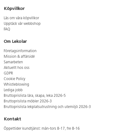
Köpvillkor
Läs om våra köpvillkor
Upptäck vår webbshop
FAQ
Om Lekolar
Företagsinformation
Mission & affärsidé
Samarbeten
Aktuellt hos oss
GDPR
Cookie Policy
Whistleblowing
Lediga jobb
Bruttoprislista lära, skapa, leka 2026-5
Bruttoprislista möbler 2026-3
Bruttoprislista lekplatsutrustning och utemiljö 2026-3
Kontakt
Öppettider kundtjänst: mån-tors 8-17, fre 8-16
Kundtjänst: 0479-19900