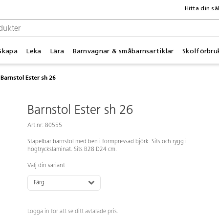
Hitta din sä
Skapa
Leka
Lära
Barnvagnar & småbarnsartiklar
Skolförbru
Barnstol Ester sh 26
Barnstol Ester sh 26
Art.nr: 80555
Stapelbar barnstol med ben i formpressad björk. Sits och rygg i
högtryckslaminat. Sits B28 D24 cm.
Välj din variant
Färg
Logga in för att se ditt avtalade pris.