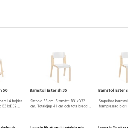
h 50
Barnstol Ester sh 35
Barnstol Ester 
bart i 4 höjder.
Sitthöjd 35 cm. Sitsmått: B31xD32
Stapelbar barnsto
t: B31xD32
cm. Totaldjup 41 cm och totalbredd
formpressad björk.
h totalbredd
37 cm. Stapelbar. Ben i formpressad
högtryckslaminat.
 formpressad
björk. Sits och rygg i
högtryckslaminat.
talade pris.
Logga in för att se ditt avtalade pris.
Logga in för att se d