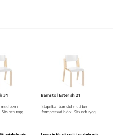
sh 31
Barnstol Ester sh 21
l med ben i
Stapelbar barnstol med ben i
 Sits och rygg i
formpressad björk. Sits och rygg i
 Sits B28 D24 cm.
högtryckslaminat. Sits B24 D20 cm.
itt avtalade pris.
Logga in för att se ditt avtalade pris.