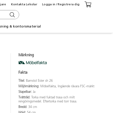
ljare
Kontakta Lekolar
Logga in / Registrera dig
kning & kontorsmaterial
Märkning
Fakta
Titel:
Barnstol Ester sh 26
Miljömärkning:
Möbelfakta, Ingående råvara FSC-märkt
Stapelbar:
Ja
Tvättråd:
Torka med fuktad trasa och milt
rengöringsmedel. Eftertorka med torr trasa.
Bredd:
34 cm
Höjd:
54 cm