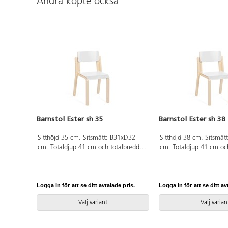
Andra köpte också
Barnstol Ester sh 35
Barnstol Ester sh 38
Sitthöjd 35 cm. Sitsmått: B31xD32
Sitthöjd 38 cm. Sitsmåt
cm. Totaldjup 41 cm och totalbredd
cm. Totaldjup 41 cm oc
37 cm. Stapelbar. Ben i formpressad
37 cm. Stapelbar. Ben i
björk. Sits och rygg i
björk. Sits och rygg i
högtryckslaminat.
högtryckslaminat.
Logga in för att se ditt avtalade pris.
Logga in för att se ditt av
Välj variant
Välj varian