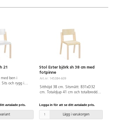
sh 21
Stol Ester björk sh 38 cm med
fotpinne
l med ben i
Art.nr: 145384-609
 Sits och rygg i
Sitthöjd 38 cm. Sitsmått: B31xD32
 Sits B24 D20 cm.
cm. Totaldjup 41 cm och totalbredd
37 cm. Ben i formpressad björk. Sits
och rygg i högtryckslaminat. Inkl
itt avtalade pris.
Logga in för att se ditt avtalade pris.
fotstöd (framgår ej på bild)
 variant
Lägg i varukorgen