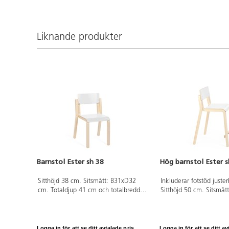
Liknande produkter
Barnstol Ester sh 38
Hög barnstol Ester s
Sitthöjd 38 cm. Sitsmått: B31xD32
Inkluderar fotstöd juster
cm. Totaldjup 41 cm och totalbredd
Sitthöjd 50 cm. Sitsmåt
37 cm. Stapelbar. Ben i formpressad
cm. Totaldjup 49 cm oc
björk. Sits och rygg i
47 cm. Stapelbar. Ben i
högtryckslaminat.
björk. Sits och rygg i
högtryckslaminat.
Logga in för att se ditt avtalade pris.
Logga in för att se ditt av