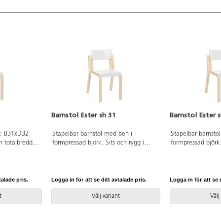
Barnstol Ester sh 31
Barnstol Ester 
t: B31xD32
Stapelbar barnstol med ben i
Stapelbar barnsto
h totalbredd
formpressad björk. Sits och rygg i
formpressad björk.
 formpressad
högtryckslaminat. Sits B28 D24 cm.
högtryckslaminat.
talade pris.
Logga in för att se ditt avtalade pris.
Logga in för att se d
t
Välj variant
Välj