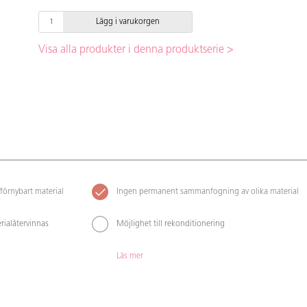
Lägg i varukorgen
Visa alla produkter i denna produktserie >
förnybart material
Ingen permanent sammanfogning av olika material
rialåtervinnas
Möjlighet till rekonditionering
Läs mer