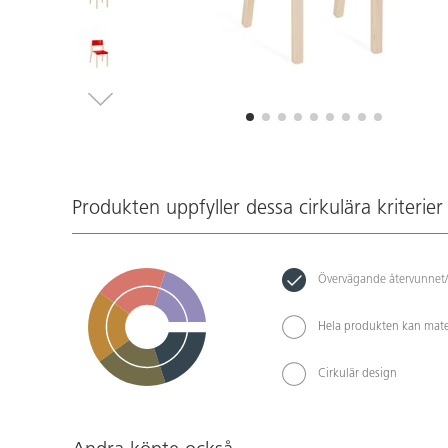
Produkten uppfyller dessa cirkulära kriterier
Övervägande återvunnet/
Hela produkten kan mate
Cirkulär design