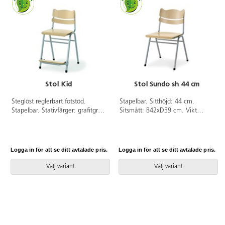
Stol Kid
Stol Sundo sh 44 cm
Steglöst reglerbart fotstöd.
Stapelbar. Sitthöjd: 44 cm.
Stapelbar. Stativfärger: grafitgrå,
Sitsmått: B42xD39 cm. Vikt
vit eller silver. Sitthöjd: 50 cm.
4,6 kg. Sits och rygg i faner.
Sitsmått: B36xD35 cm. Vikt
Stativfärg: grafitgrå eller silver.
4,9 kg. Sits och rygg i faner.
Logga in för att se ditt avtalade pris.
Logga in för att se ditt avtalade pris.
Välj variant
Välj variant