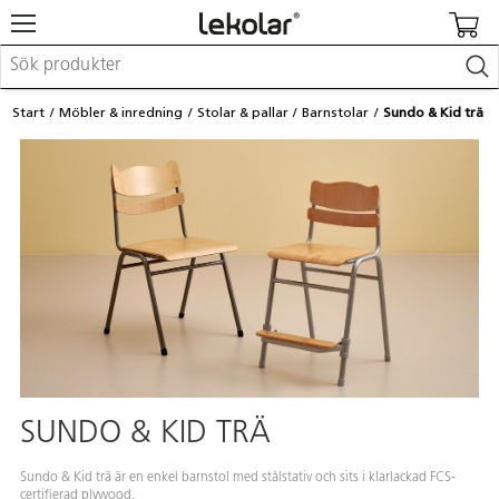
Möbler & inredning
Start
Möbler & inredning
Stolar & pallar
Barnstolar
Sundo & Kid trä
Lekplatsutrustning & utemiljö
Skapa
Leka
Lära
Barnvagnar & småbarnsartiklar
Skolförbrukning & kontorsmaterial
Logga in / Registrera dig
Hitta din säljare
Kontakta Lekolar
SUNDO & KID TRÄ
Sundo & Kid trä är en enkel barnstol med stålstativ och sits i klarlackad FCS-
certifierad plywood.