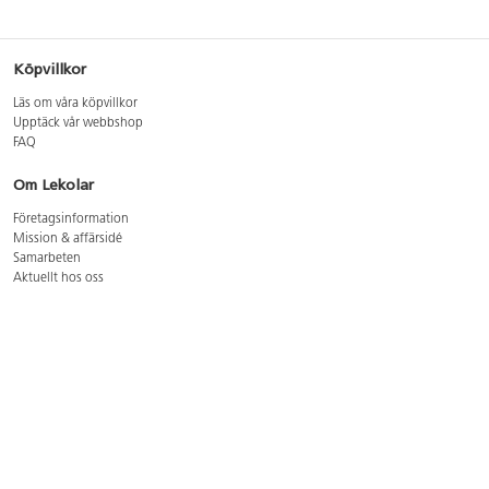
Köpvillkor
Läs om våra köpvillkor
Upptäck vår webbshop
FAQ
Om Lekolar
Företagsinformation
Mission & affärsidé
Samarbeten
Aktuellt hos oss
GDPR
Cookie Policy
Whistleblowing
Lediga jobb
Bruttoprislista lära, skapa, leka 2026-5
Bruttoprislista möbler 2026-3
Bruttoprislista lekplatsutrustning och utemiljö 2026-3
Kontakt