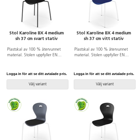
Stol Karoline BX 4 medium
Stol Karoline BX 4 medium
sh 37 cm svart stativ
sh 37 cm vitt stativ
Plastskal av 100 % återvunnet
Plastskal av 100 % återvunnet
material. Stolen uppfyller EN
material. Stolen uppfyller EN
1729-1&2 Sizemark 4-5, vilket
1729-1&2 Sizemark 4-5, vilket
innebär att användare mellan
innebär att användare mellan
133 och 176 cm sitter bekvämt
133 och 176 cm sitter bekvämt
Logga in för att se ditt avtalade pris.
Logga in för att se ditt avtalade pris.
och ergonomiskt riktigt. Väskkrok
och ergonomiskt riktigt. Väskkrok
på baksidan. Stapelbar och
på baksidan. Stapelbar och
Välj variant
Välj variant
upphängningsbar när man vänder
upphängningsbar när man vänder
den. Lätt att rengöra.
den. Lätt att rengöra. Vitlackerat
Svartlackerat stativ RAL 9005.
stativ RAL 9003.