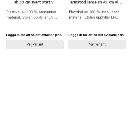
sh 33 cm svart stativ
armstöd large sh 45 cm vitt
stativ
Plastskal av 100 % återvunnet
Plastskal av 100 % återvunnet
material. Stolen uppfyller EN
material. Stolen uppfyller EN
1729-1&2 Sizemark 4-5, vilket
1729-1 Sixemark 5&6, vilket
innebär att användare mellan
innebär att användare mellan
133 och 176 cm sitter bekvämt
146 och 188 cm sitter bekvämt
Logga in för att se ditt avtalade pris.
Logga in för att se ditt avtalade pris.
och ergonomiskt riktigt. Väskkrok
och ergonomiskt riktigt. Väskkrok
på baksidan. Stapelbar och
på baksidan. Stapelbar och
Välj variant
Välj variant
upphängningsbar när man vänder
upphängningsbar. Lätt att
den. Lätt att rengöra.
rengöra. Vitlackerat stativ RAL
Svartlackerat stativ RAL 9005.
9003. Mått: Sitthöjd 45 cm.
Sitsbredd 42 cm. Sitsdjup 40 cm.
Välj till klädd sits i 100 %
återvunnet material.