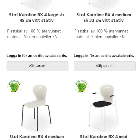
Stol Karoline BX 4 large sh
Stol Karoline BX 4 medium
45 cm vitt stativ
sh 33 cm vitt stativ
Plastskal av 100 % återvunnet
Plastskal av 100 % återvunnet
material. Stolen uppfyller EN
material. Stolen uppfyller EN
1729-1 Sixemark 5&6, vilket
1729-1&2 Sizemark 4-5, vilket
innebär att användare mellan
innebär att användare mellan
146 och 188 cm sitter bekvämt
133 och 176 cm sitter bekvämt
Logga in för att se ditt avtalade pris.
Logga in för att se ditt avtalade pris.
och ergonomiskt riktigt. Väskkrok
och ergonomiskt riktigt. Väskkrok
på baksidan. Stapelbar och
på baksidan. Stapelbar och
Välj variant
Välj variant
upphängningsbar när man vänder
upphängningsbar när man vänder
den. Lätt att rengöra. Vitlackerat
den. Lätt att rengöra. Vitlackerat
stativ RAL 9003. Mått: Sitthöjd
stativ RAL 9003.
45 cm. Sitsbredd 42 cm. Sitsdjup
40 cm. Välj till klädd sits i 100 %
återvunnet material.
Stol Karoline BX 4 medium
Stol Karoline BX 4 med