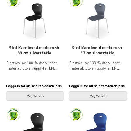
Sitsbredd 42 cm. Sitsdjup 40 cm.
Sitsbredd 42 cm. Sitsdjup 40 cm.
Välj till klädd sits i 100 %
Välj till klädd sits i 100 %
återvunnet material.
återvunnet material.
Stol Karoline 4 medium sh
Stol Karoline 4 medium sh
33 cm silverstativ
37 cm silverstativ
Plastskal av 100 % återvunnet
Plastskal av 100 % återvunnet
material. Stolen uppfyller EN
material. Stolen uppfyller EN
1729-1&2 Sizemark 4-5, vilket
1729-1&2 Sizemark 4-5, vilket
innebär att användare mellan
innebär att användare mellan
133 och 176 cm sitter bekvämt
133 och 176 cm sitter bekvämt
Logga in för att se ditt avtalade pris.
Logga in för att se ditt avtalade pris.
och ergonomiskt riktigt. Väskkrok
och ergonomiskt riktigt. Väskkrok
på baksidan. Stapelbar och
på baksidan. Stapelbar och
Välj variant
Välj variant
upphängningsbar när man vänder
upphängningsbar när man vänder
den. Lätt att rengöra.
den. Lätt att rengöra.
Silverlackerat stativ RAL 9006.
Silverlackerat stativ RAL 9006.