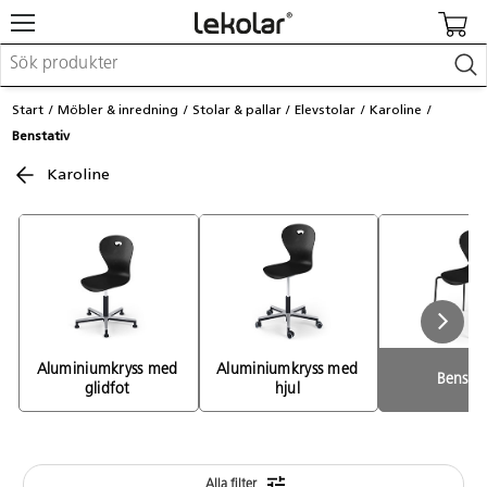
Möbler & inredning
Start
Möbler & inredning
Stolar & pallar
Elevstolar
Karoline
Lekplatsutrustning & utemiljö
Benstativ
Skapa
Leka
Karoline
Lära
Barnvagnar & småbarnsartiklar
Skolförbrukning & kontorsmaterial
Logga in / Registrera dig
Hitta din säljare
Aluminiumkryss med 
Aluminiumkryss med 
Benstat
glidfot 
hjul 
Kontakta Lekolar
Alla filter