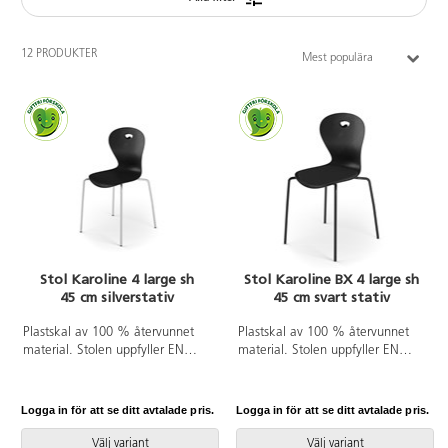
12 PRODUKTER
Mest populära
Stol Karoline 4 large sh
Stol Karoline BX 4 large sh
45 cm silverstativ
45 cm svart stativ
Plastskal av 100 % återvunnet
Plastskal av 100 % återvunnet
material. Stolen uppfyller EN
material. Stolen uppfyller EN
1729-1 Sixemark 5&6, vilket
1729-1 Sixemark 5&6, vilket
innebär att användare mellan
innebär att användare mellan
146 och 188 cm sitter bekvämt
146 och 188 cm sitter bekvämt
Logga in för att se ditt avtalade pris.
Logga in för att se ditt avtalade pris.
och ergonomiskt riktigt. Väskkrok
och ergonomiskt riktigt. Väskkrok
på baksidan. Stapelbar och
på baksidan. Stapelbar och
Välj variant
Välj variant