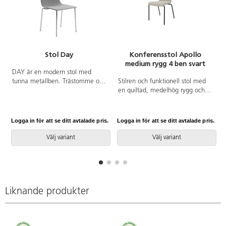
Stol Day
Konferensstol Apollo
medium rygg 4 ben svart
DAY är en modern stol med
tunna metallben. Trästomme och
Stilren och funktionell stol med
stoppning i kallskum.
en quiltad, medelhög rygg och
Pulverlackat metallstativ. Stolen
en sittdel av formpressad faner
är stapelbar max 4 st.
klädd med kallskum, vilket ger
både komfort och stöd. Stabilt
Logga in för att se ditt avtalade pris.
Logga in för att se ditt avtalade pris.
L
pulverlackat stativ av ø 19 mm
rör med filtbelagda möbeltassar
Välj variant
Välj variant
för att skydda golvet. Stolen är
stapelbar, max 5 i höjd. Armstöd
som tillval.
Liknande produkter