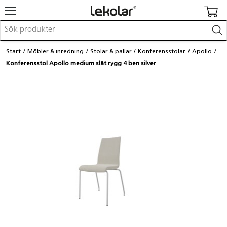
Möbler & inredning
Start
Möbler & inredning
Stolar & pallar
Konferensstolar
Apollo
Lekplatsutrustning & utemiljö
Konferensstol Apollo medium slät rygg 4 ben silver
Skapa
Leka
Lära
Barnvagnar & småbarnsartiklar
Skolförbrukning & kontorsmaterial
Logga in / Registrera dig
Hitta din säljare
Kontakta Lekolar