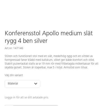
Konferensstol Apollo medium slät
rygg 4 ben silver
Art.nr: 147146
Stilren och funktionell stol med en slät, medelhög rygg och en sittdel av
formpressad faner klädd med kallskum, vilket ger både komfort och stöd.
Stabilt pulverlackat stativ av ø 19 mm rör med filtbelagda möbeltassar för att
skydda golvet. Stolen är stapelbar, max 5 i höjd. Armstöd som tillval.
Välj din variant
Material
Logga in för att se ditt avtalade pris.