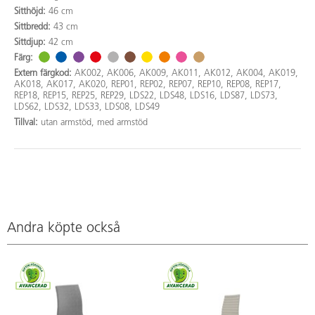
Sitthöjd:
46 cm
Sittbredd:
43 cm
Sittdjup:
42 cm
Färg:
Extern färgkod:
AK002, AK006, AK009, AK011, AK012, AK004, AK019,
AK018, AK017, AK020, REP01, REP02, REP07, REP10, REP08, REP17,
REP18, REP15, REP25, REP29, LDS22, LDS48, LDS16, LDS87, LDS73,
LDS62, LDS32, LDS33, LDS08, LDS49
Tillval:
utan armstöd, med armstöd
Andra köpte också