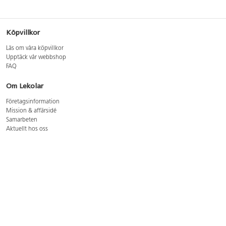
Köpvillkor
Läs om våra köpvillkor
Upptäck vår webbshop
FAQ
Om Lekolar
Företagsinformation
Mission & affärsidé
Samarbeten
Aktuellt hos oss
GDPR
Cookie Policy
Whistleblowing
Lediga jobb
Bruttoprislista lära, skapa, leka 2026-5
Bruttoprislista möbler 2026-3
Bruttoprislista lekplatsutrustning och utemiljö 2026-3
Kontakt