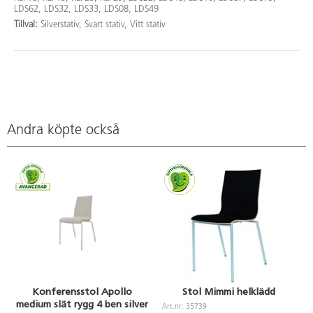
LDS62, LDS32, LDS33, LDS08, LDS49
Tillval:
Silverstativ, Svart stativ, Vitt stativ
Andra köpte också
Konferensstol Apollo
Stol Mimmi helklädd
medium slät rygg 4 ben silver
Art.nr: 35739