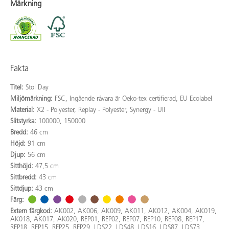
Märkning
Fakta
Titel:
Stol Day
Miljömärkning:
FSC, Ingående råvara är Oeko-tex certifierad, EU Ecolabel
Material:
X2 - Polyester, Replay - Polyester, Synergy - Ull
Slitstyrka:
100000, 150000
Bredd:
46 cm
Höjd:
91 cm
Djup:
56 cm
Sitthöjd:
47,5 cm
Sittbredd:
43 cm
Sittdjup:
43 cm
Färg:
Extern färgkod:
AK002, AK006, AK009, AK011, AK012, AK004, AK019,
AK018, AK017, AK020, REP01, REP02, REP07, REP10, REP08, REP17,
REP18, REP15, REP25, REP29, LDS22, LDS48, LDS16, LDS87, LDS73,