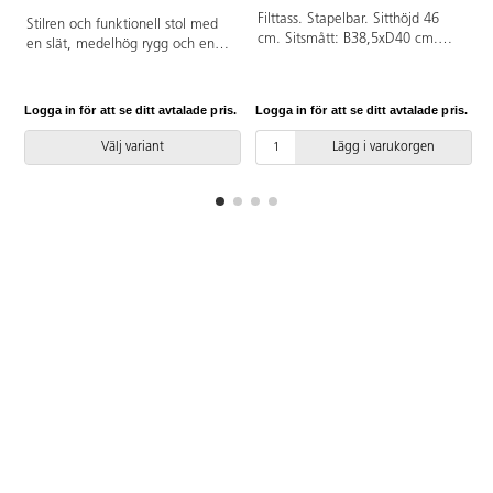
Filttass. Stapelbar. Sitthöjd 46
Stilren och funktionell stol med
cm. Sitsmått: B38,5xD40 cm.
en slät, medelhög rygg och en
Totalmått: B44xD50xH81 cm.
sittdel av formpressad faner
Vikt 7 kg. Skal i
klädd med kallskum, vilket ger
högtryckslaminat, björk. Klädd i
både komfort och stöd. Stabilt
Logga in för att se ditt avtalade pris.
Logga in för att se ditt avtalade pris.
L
svart tyg Evert TKE 001.
pulverlackat stativ av ø 19 mm
Silverlackerat stativ, RAL 9006.
rör med filtbelagda möbeltassar
Välj variant
Lägg i varukorgen
för att skydda golvet. Stolen är
stapelbar, max 5 i höjd. Armstöd
som tillval.