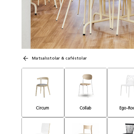
Matsalsstolar & caféstolar
Circum 
Collab 
Ego-Ro