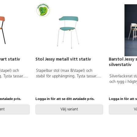
vart stativ
Stol Jessy metall vitt stativ
Barstol Jessy 
silverstativ
/stapel) och
Stapelbar stol (max 8/stapel) och
. Tysta tassar.
stabil för upphängning. Tysta tassar.
Silverlackerat st
ttdjup 38 cm och
Sittbredd 38,5 cm, sittdjup 38 cm och
och rygg i högtr
,75 kg. Sits och
sitthöjd 43 cm. Vikt 3,75 kg. Sits och
fast höjd, 45 cm 
nat med
rygg i högtryckslaminat med
RAL 9005. Testad
vitlackerat stativ, RAL 9003. Testad
avtalade pris.
Logga in för att se ditt avtalade pris.
Logga in för att s
lig miljö enligt
och godkänd för offentlig miljö enligt
gällande Europakrav.
iant
Välj variant
Vä