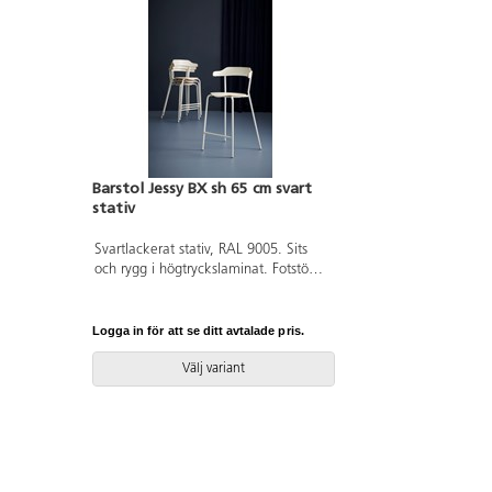
Barstol Jessy BX sh 65 cm svart
stativ
Svartlackerat stativ, RAL 9005. Sits
och rygg i högtryckslaminat. Fotstöd i
fast höjd, 45 cm från sits. Filttassar.
Logga in för att se ditt avtalade pris.
Välj variant