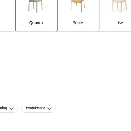
Quadra 
Smile 
Use 
kning
Produktserie