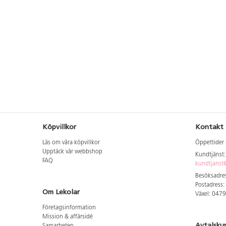
Köpvillkor
Kontakt
Läs om våra köpvillkor
Öppettider 
Upptäck vår webbshop
Kundtjänst
FAQ
kundtjanst@
Besöksadres
Postadress:
Om Lekolar
Växel: 047
Företagsinformation
Mission & affärsidé
Avtalsku