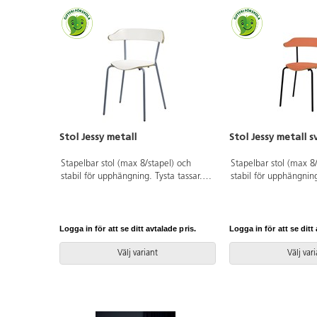
Stol Jessy metall
Stol Jessy metall s
Stapelbar stol (max 8/stapel) och
Stapelbar stol (max 8
stabil för upphängning. Tysta tassar.
stabil för upphängning
Sittbredd 38,5 cm, sittdjup 38 cm och
Sittbredd 38,5 cm, si
sitthöjd 43 cm. Vikt 3,75 kg. Sits och
sitthöjd 43 cm. Vikt 3
rygg i högtryckslaminat med
rygg i högtryckslami
silverlackerat stativ, RAL 9006. Testad
svartlackerat stativ, 
Logga in för att se ditt avtalade pris.
Logga in för att se ditt 
och godkänd för offentlig miljö enligt
och godkänd för offent
gällande Europakrav.
gällande Europakrav.
Välj variant
Välj var