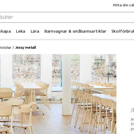
Hitta din sä
Skapa
Leka
Lära
Barnvagnar & småbarnsartiklar
Skolförbru
éstolar
Jessy metall
J
Je
St
pr