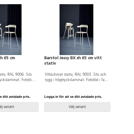
sh 65 cm
Barstol Jessy BX sh 65 cm vitt
stativ
ativ, RAL 9006. Sits
Vitlackerat stativ, RAL 9003. Sits och
yckslaminat. Fotstöd i
rygg i högtryckslaminat. Fotstöd i fast
från sits. Filttassar.
höjd, 45 cm från sits. Filttassar.
e ditt avtalade pris.
Logga in för att se ditt avtalade pris.
lj variant
Välj variant