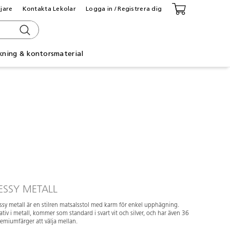
ljare
Kontakta Lekolar
Logga in / Registrera dig
kning & kontorsmaterial
ESSY METALL
ssy metall är en stilren matsalsstol med karm för enkel upphägning.
ativ i metall, kommer som standard i svart vit och silver, och har även 36
emiumfärger att välja mellan.