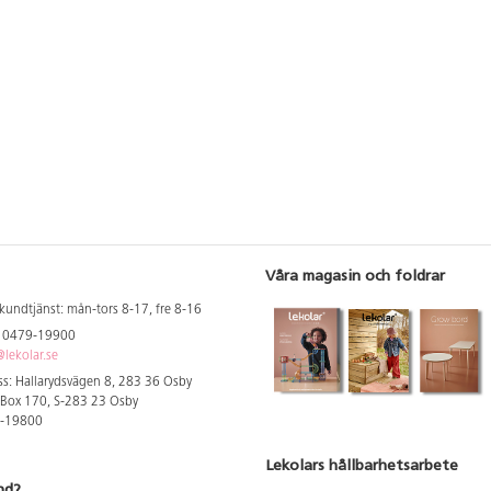
Våra magasin och foldrar
kundtjänst: mån-tors 8-17, fre 8-16
: 0479-19900
lekolar.se
s: Hallarydsvägen 8, 283 36 Osby
 Box 170, S-283 23 Osby
9-19800
Lekolars hållbarhetsarbete
nd?