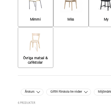
Mimmi 
Miss 
My 
Övriga matsal & 
caféstolar 
Årskurs
Giftfri Förskola tre nivåer
Miljömär
6 PRODUKTER