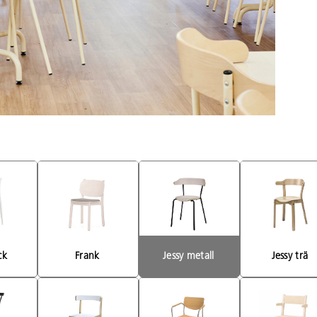
ck 
Frank 
Jessy metall 
Jessy trä 