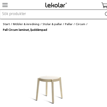
Möbler & inredning
Start
Möbler & inredning
Stolar & pallar
Pallar
Circum
Lekplatsutrustning & utemiljö
Pall Circum laminat, ljuddämpad
Skapa
Leka
Lära
Barnvagnar & småbarnsartiklar
Skolförbrukning & kontorsmaterial
Logga in / Registrera dig
Hitta din säljare
Kontakta Lekolar