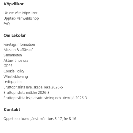
Köpvillkor
Läs om våra köpvillkor
Upptäck vår webbshop
FAQ
Om Lekolar
Företagsinformation
Mission & affärsidé
Samarbeten
Aktuellt hos oss
GDPR
Cookie Policy
Whistleblowing
Lediga jobb
Bruttoprislista lära, skapa, leka 2026-5
Bruttoprislista möbler 2026-3
Bruttoprislista lekplatsutrustning och utemiljö 2026-3
Kontakt
Öppettider kundtjänst: mån-tors 8-17, fre 8-16
Kundtjänst: 0479-19900
kundtjanst@lekolar.se