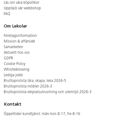
Läs om våra köpvillkor
Upptäck vår webbshop
FAQ
Om Lekolar
Företagsinformation
Mission & affärsidé
Samarbeten
Aktuellt hos oss
GDPR
Cookie Policy
Whistleblowing
Lediga jobb
Bruttoprislista lära, skapa, leka 2026-5
Bruttoprislista möbler 2026-3
Bruttoprislista lekplatsutrustning och utemiljö 2026-3
Kontakt
Öppettider kundtjänst: mån-tors 8-17, fre 8-16
Kundtjänst: 0479-19900
kundtjanst@lekolar.se
Besöksadress: Hallarydsvägen 8, 283 36 Osby