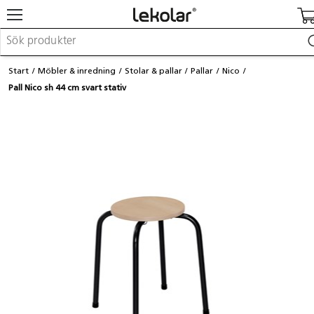
Möbler & inredning
Start
Möbler & inredning
Stolar & pallar
Pallar
Nico
Lekplatsutrustning & utemiljö
Pall Nico sh 44 cm svart stativ
Skapa
Leka
Lära
Barnvagnar & småbarnsartiklar
Skolförbrukning & kontorsmaterial
Logga in / Registrera dig
Hitta din säljare
Kontakta Lekolar