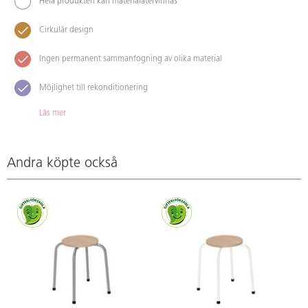
Hela produkten kan materialåtervinnas
Cirkulär design
Ingen permanent sammanfogning av olika material
Möjlighet till rekonditionering
Läs mer
Andra köpte också