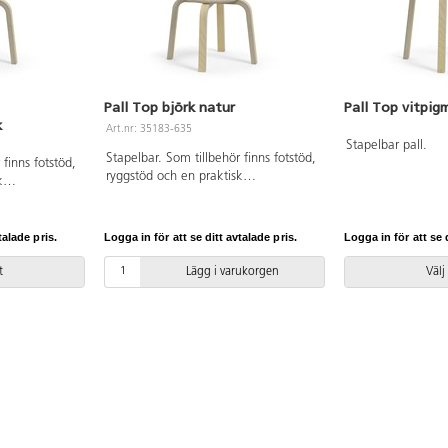
Pall Top björk natur
Pall Top vitpig
k
Art.nr: 35183-635
Stapelbar pall.
Stapelbar. Som tillbehör finns fotstöd,
 finns fotstöd,
ryggstöd och en praktisk
k
transportvagn. ø sits 30 cm.
 cm.
talade pris.
Logga in för att se ditt avtalade pris.
Logga in för att se d
t
Lägg i varukorgen
Välj