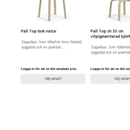
Pall Top bok natur
Pall Top sh 35 cm
vitpigmenterad björ
Stapelbar. Som tillbehör finns fotstöd,
ryggstöd och en praktisk
Stapelbar. Som tillbehör
transportvagn. ø sits 30 cm.
ryggstöd och en praktis
transportvagn. ø sits 30
Logga in för att se ditt avtalade pris.
Logga in för att se ditt av
Välj variant
Välj varian