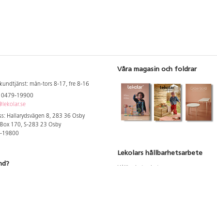
Våra magasin och foldrar
kundtjänst: mån-tors 8-17, fre 8-16
: 0479-19900
lekolar.se
s: Hallarydsvägen 8, 283 36 Osby
 Box 170, S-283 23 Osby
9-19800
Lekolars hållbarhetsarbete
nd?
Hållbarhetsarbete
Hållbarhetsredovisning 2023
 att se dina rabatterade priser
Produktsäkerhet & kvalitet
Giftfri Förskola
a säljare och utbildare