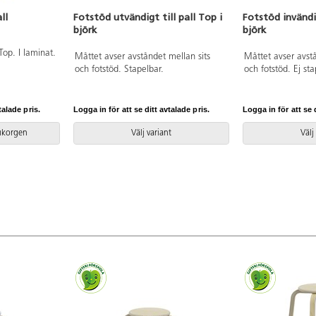
ll
Fotstöd utvändigt till pall Top i
Fotstöd invändig
björk
björk
 Top. I laminat.
Måttet avser avståndet mellan sits
Måttet avser avstå
och fotstöd. Stapelbar.
och fotstöd. Ej sta
talade pris.
Logga in för att se ditt avtalade pris.
Logga in för att se d
rukorgen
Välj variant
Välj