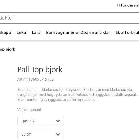
Hitta din sä
Skapa
Leka
Lära
Barnvagnar & småbarnsartiklar
Skolförbru
Top björk
Pall Top björk
Art.nr: 136095-15153
Stapelbar pall i klarlackad björkplywood. Björksits är med klarlackad yta,
övriga färger med högtryckslaminat. Fotstöd och ryggstöd beställs separat.
Efter montering av ryggstöd är pallen ej stapelbar.
Välj din variant
Ljus oliv
53 cm