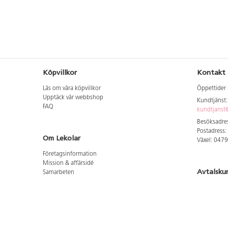
Köpvillkor
Kontakt
Läs om våra köpvillkor
Öppettider 
Upptäck vår webbshop
Kundtjänst
FAQ
kundtjanst@
Besöksadres
Postadress:
Om Lekolar
Växel: 047
Företagsinformation
Mission & affärsidé
Avtalsku
Samarbeten
Aktuellt hos oss
Logga in för
GDPR
Cookie Policy
Whistleblowing
Hitta vår
Lediga jobb
Bruttoprislista lära, skapa, leka 2026-5