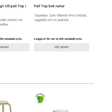
t till pall Top i
Pall Top bok natur
Stapelbar. Som tillbehör finns fotstöd,
ndet mellan sits
ryggstöd och en praktisk
pelbar.
transportvagn. ø sits 30 cm.
itt avtalade pris.
Logga in för att se ditt avtalade pris.
 variant
Välj variant