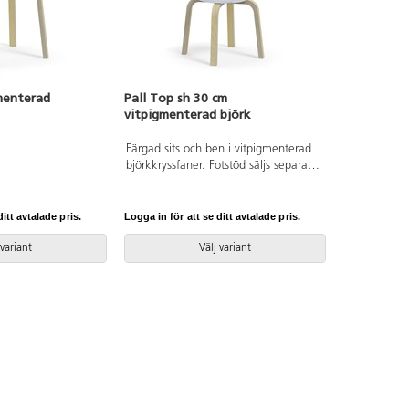
menterad
Pall Top sh 30 cm
vitpigmenterad björk
Färgad sits och ben i vitpigmenterad
björkkryssfaner. Fotstöd säljs separat.
ø sits 30 cm.
itt avtalade pris.
Logga in för att se ditt avtalade pris.
 variant
Välj variant