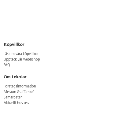
Köpvillkor
Läs om våra köpvillkor
Upptäck vår webbshop
FAQ
Om Lekolar
Företagsinformation
Mission & affärsidé
Samarbeten
Aktuellt hos oss
GDPR
Cookie Policy
Whistleblowing
Lediga jobb
Bruttoprislista lära, skapa, leka 2026-5
Bruttoprislista möbler 2026-3