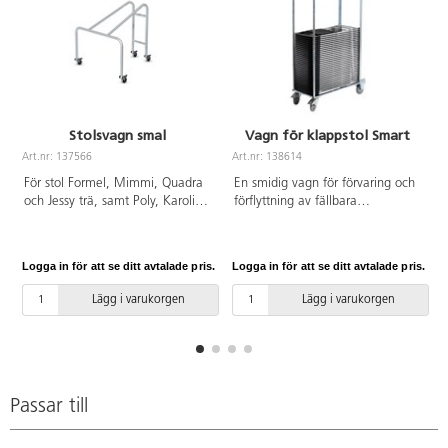
Stolsvagn smal
Vagn för klappstol Smart
Art.nr: 137566
Art.nr: 138614
A
För stol Formel, Mimmi, Quadra
En smidig vagn för förvaring och
och Jessy trä, samt Poly, Karoline
förflyttning av fällbara
och Take med 4-ben stativ.
Smartstolar (art.nr 138613). Kan
Stapla max 10 stolar per vagn.
användas både för inom- och
utomhusbruk. Elförzinkad stål.
Logga in för att se ditt avtalade pris.
Logga in för att se ditt avtalade pris.
L
Rymmer 50 stolar. Fyra hjul varav
två är med broms.
Lägg i varukorgen
Lägg i varukorgen
Passar till