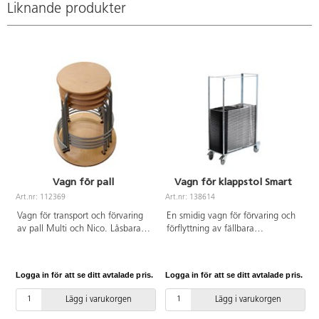
Liknande produkter
skador på bordet vid
gör det även möjligt att använda
upphängning är glidskydd
stativet som en praktisk
monterade på ryggen. Distansen
väskkrok. Stapelbar.
gör det även möjligt att använda
stativet som en praktisk
väskkrok. Stapelbar.
Vagn för pall
Vagn för klappstol Smart
Art.nr: 112369
Art.nr: 138614
A
Vagn för transport och förvaring
En smidig vagn för förvaring och
av pall Multi och Nico. Låsbara
förflyttning av fällbara
hjul.
Smartstolar (art.nr 138613). Kan
användas både för inom- och
utomhusbruk. Elförzinkad stål.
Logga in för att se ditt avtalade pris.
Logga in för att se ditt avtalade pris.
L
Rymmer 50 stolar. Fyra hjul varav
två är med broms.
Lägg i varukorgen
Lägg i varukorgen