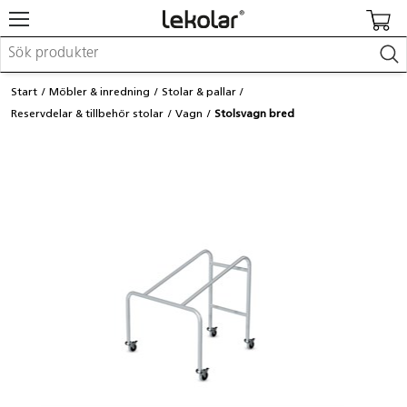
Möbler & inredning
Start
Möbler & inredning
Stolar & pallar
Lekplatsutrustning & utemiljö
Reservdelar & tillbehör stolar
Vagn
Stolsvagn bred
Skapa
Leka
Lära
Barnvagnar & småbarnsartiklar
Skolförbrukning & kontorsmaterial
Logga in / Registrera dig
Hitta din säljare
Kontakta Lekolar