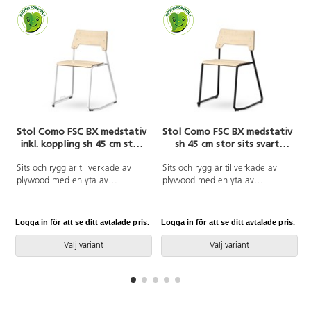
Stol Como FSC BX medstativ
Stol Como FSC BX medstativ
inkl. koppling sh 45 cm stor
sh 45 cm stor sits svart
sits vitt stativ
stativ
Sits och rygg är tillverkade av
Sits och rygg är tillverkade av
plywood med en yta av
plywood med en yta av
högtryckslaminat. Sitsen är
högtryckslaminat. Sitsen är
skålad vilket gör den behaglig att
skålad vilket gör den behaglig att
sitta på. Stativet är lackerat i
sitta på. Stativet är lackerat i
Logga in för att se ditt avtalade pris.
Logga in för att se ditt avtalade pris.
L
silver, RAL 9006. Stativet har en
silver, RAL 9006. Tassar med filt.
utformning som gör det möjligt
En distans mellan rygg och stativ
Välj variant
Välj variant
att koppla samman flera stolar.
möjliggör upphängning av stolen
Tassar med filt. En distans mellan
med hjälp av ryggen. För att
rygg och stativ möjliggör
förhindra skador på bordet vid
upphängning av stolen med hjälp
upphängning är glidskydd
av ryggen. För att förhindra
monterade på ryggen. Distansen