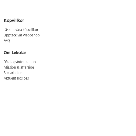
Köpvillkor
Läs om våra köpvillkor
Upptäck vår webbshop
FAQ
Om Lekolar
Företagsinformation
Mission & affärsidé
Samarbeten
Aktuellt hos oss
GDPR
Cookie Policy
Whistleblowing
Lediga jobb
Bruttoprislista lära, skapa, leka 2026-5
Bruttoprislista möbler 2026-3
Bruttoprislista lekplatsutrustning och utemiljö 2026-3
Kontakt