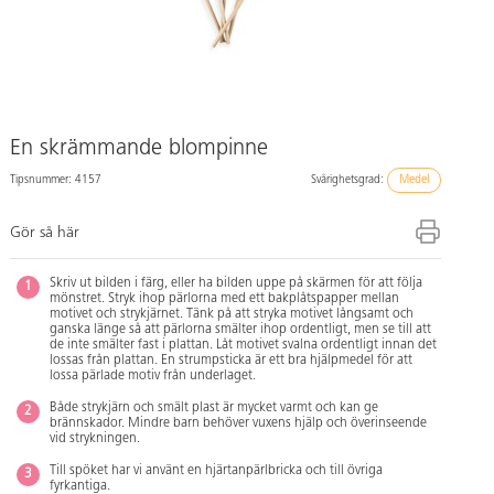
En skrämmande blompinne
Tipsnummer: 4157
Svårighetsgrad:
Medel
Gör så här
Skriv ut bilden i färg, eller ha bilden uppe på skärmen för att följa
mönstret. Stryk ihop pärlorna med ett bakplåtspapper mellan
motivet och strykjärnet. Tänk på att stryka motivet långsamt och
ganska länge så att pärlorna smälter ihop ordentligt, men se till att
de inte smälter fast i plattan. Låt motivet svalna ordentligt innan det
lossas från plattan. En strumpsticka är ett bra hjälpmedel för att
lossa pärlade motiv från underlaget.
Både strykjärn och smält plast är mycket varmt och kan ge
brännskador. Mindre barn behöver vuxens hjälp och överinseende
vid strykningen.
Till spöket har vi använt en hjärtanpärlbricka och till övriga
fyrkantiga.