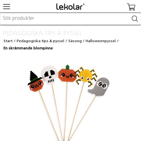
Möbler & inredning
PEDAGOGISKA TIPS & PYSSEL
Lekplatsutrustning & utemiljö
Start
Pedagogiska tips & pyssel
Säsong
Halloweenpyssel
Skapa
En skrämmande blompinne
Leka
Lära
Barnvagnar & småbarnsartiklar
Skolförbrukning & kontorsmaterial
Logga in / Registrera dig
Hitta din säljare
Kontakta Lekolar