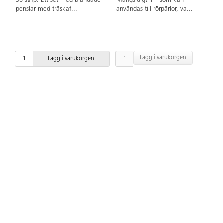
50 st/fp. Ett set med blandade
Mångsidigt lim som kan
penslar med träskaf
...
användas till rörpärlor, va
...
Lägg i varukorgen
Lägg i varukorgen