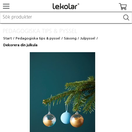
Möbler & inredning
PEDAGOGISKA TIPS & PYSSEL
Lekplatsutrustning & utemiljö
Start
Pedagogiska tips & pyssel
Säsong
Julpyssel
Skapa
Dekorera din julkula
Leka
Lära
Barnvagnar & småbarnsartiklar
Skolförbrukning & kontorsmaterial
Logga in / Registrera dig
Hitta din säljare
Kontakta Lekolar