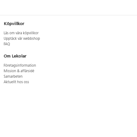
Köpvillkor
Läs om våra köpvillkor
Upptäck vår webbshop
FAQ
Om Lekolar
Företagsinformation
Mission & affärsidé
Samarbeten
Aktuellt hos oss
GDPR
Cookie Policy
Whistleblowing
Lediga jobb
Bruttoprislista lära, skapa, leka 2026-5
Bruttoprislista möbler 2026-3
Bruttoprislista lekplatsutrustning och utemiljö 2026-3
Kontakt