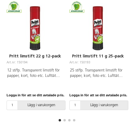
Pritt limstift 22 g 12-pack
Pritt limstift 11 g 25-pack
Art.nr: 150194
Art.nr: 150193
A
12 st/fp. Transparent limstift för
25 st/fp. Transparent limstift för
papper, kort, foto etc. Lufttät
papper, kort, foto etc. Lufttät
förpackning. Upp till 65 % av
förpackning. Upp till 65 % av
ytterhöljet är tillverkat av
ytterhöljet är tillverkat av
återvunnen plast. PVC-fri.
återvunnen plast. PVC-fri.
Logga in för att se ditt avtalade pris.
Logga in för att se ditt avtalade pris.
L
Patenterad limmassa bestående
Patenterad limmassa bestående
av 97 % förnyelsebara
av 97 % förnyelsebara
Lägg i varukorgen
Lägg i varukorgen
ingredienser. Fritt från
ingredienser. Fritt från
lösningsmedel. Från 3 år.
lösningsmedel. Från 3 år.