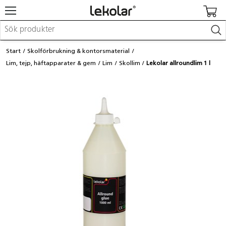
Möbler & inredning
Start
Skolförbrukning & kontorsmaterial
Lekplatsutrustning & utemiljö
Lim, tejp, häftapparater & gem
Lim
Skollim
Lekolar allroundlim 1 l
Skapa
Leka
Lära
Barnvagnar & småbarnsartiklar
Skolförbrukning & kontorsmaterial
Logga in / Registrera dig
Hitta din säljare
Kontakta Lekolar