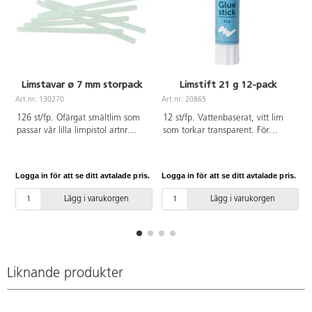
Limstavar ø 7 mm storpack
Limstift 21 g 12-pack
Art.nr: 130270
Art.nr: 20865
A
126 st/fp. Ofärgat smältlim som
12 st/fp. Vattenbaserat, vitt lim
passar vår lilla limpistol artnr
som torkar transparent. För
122003. Limmar de flesta
papper, kartong, kort, foto m.m.
material. Användning av limpistol
Med skruvkork.
och limstavar rekommenderas
Logga in för att se ditt avtalade pris.
Logga in för att se ditt avtalade pris.
L
från 6 år och alltid under vuxens
överinseende. ø 7 mm. Längd
Lägg i varukorgen
Lägg i varukorgen
100 mm.
Liknande produkter