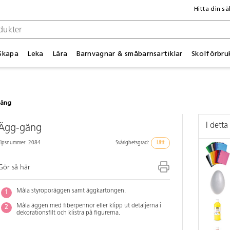
Hitta din sä
Skapa
Leka
Lära
Barnvagnar & småbarnsartiklar
Skolförbru
gäng
I detta
Ägg-gäng
Tipsnummer: 2084
Svårighetsgrad:
Lätt
Gör så här
Måla styroporäggen samt äggkartongen.
Måla äggen med fiberpennor eller klipp ut detaljerna i
dekorationsfilt och klistra på figurerna.