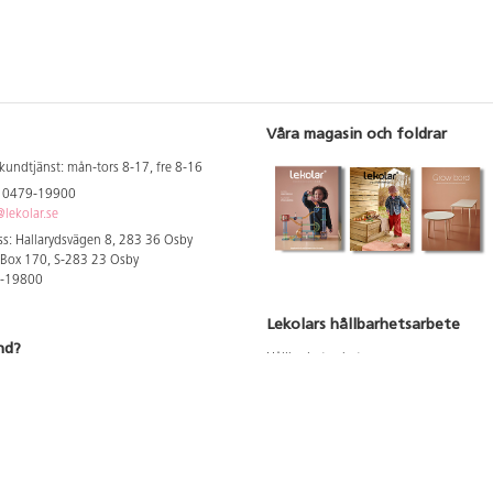
Våra magasin och foldrar
kundtjänst: mån-tors 8-17, fre 8-16
: 0479-19900
lekolar.se
s: Hallarydsvägen 8, 283 36 Osby
 Box 170, S-283 23 Osby
9-19800
Lekolars hållbarhetsarbete
nd?
Hållbarhetsarbete
Hållbarhetsredovisning 2023
 att se dina rabatterade priser
Produktsäkerhet & kvalitet
Giftfri Förskola
a säljare och utbildare
du säljaren i din kommun