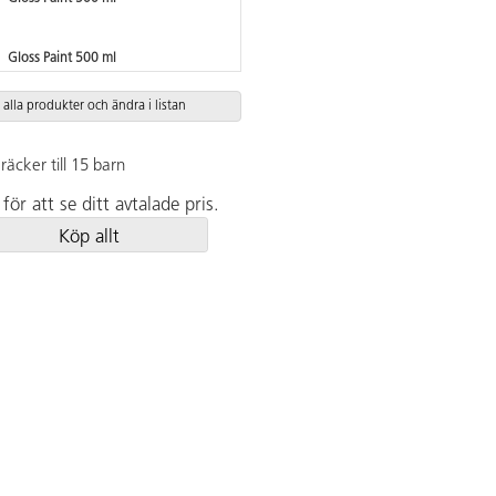
Gloss Paint 500 ml
 alla produkter och ändra i listan
Gloss Paint 500 ml
räcker till 15 barn
Gloss Paint 500 ml
för att se ditt avtalade pris.
Köp allt
Gloss Paint 500 ml
Gloss Paint 500 ml
Gloss Paint 500 ml
Gloss Paint 500 ml
Gloss Paint 500 ml