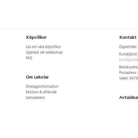
Köpvillkor
Kontakt
Läs om våra köpvillkor
Öppettider 
Upptäck vår webbshop
Kundtjänst
FAQ
kundtjanst@
Besöksadres
Postadress:
Om Lekolar
Växel: 047
Företagsinformation
Mission & affärsidé
Avtalsku
Samarbeten
Aktuellt hos oss
Logga in för
GDPR
Cookie Policy
Whistleblowing
Hitta vår
Lediga jobb
Bruttoprislista lära, skapa, leka 2026-5
Här hittar 
Bruttoprislista möbler 2026-3