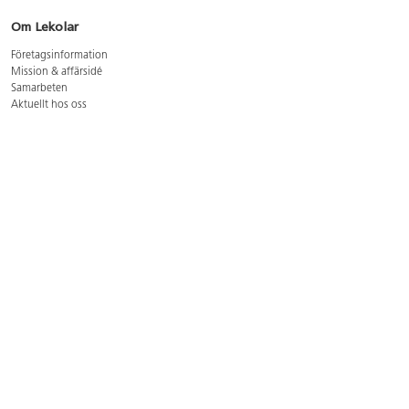
Om Lekolar
Företagsinformation
Mission & affärsidé
Samarbeten
Aktuellt hos oss
GDPR
Cookie Policy
Whistleblowing
Lediga jobb
Bruttoprislista lära, skapa, leka 2026-5
Bruttoprislista möbler 2026-3
Bruttoprislista lekplatsutrustning och utemiljö 2026-3
Kontakt
Öppettider kundtjänst: mån-tors 8-17, fre 8-16
Kundtjänst: 0479-19900
kundtjanst@lekolar.se
Besöksadress: Hallarydsvägen 8, 283 36 Osby
Postadress: Box 170, S-283 23 Osby
Växel: 0479-19800