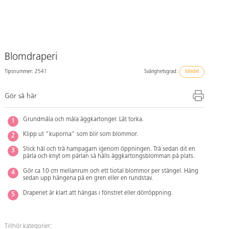
Blomdraperi
Tipsnummer: 2541
Svårighetsgrad:
Medel
Gör så här
Grundmåla och måla äggkartonger. Låt torka.
Klipp ut "kuporna" som blir som blommor.
Stick hål och trä hampagarn igenom öppningen. Trä sedan dit en
pärla och knyt om pärlan så hålls äggkartongsblomman på plats.
Gör ca 10 cm mellanrum och ett tiotal blommor per stängel. Häng
sedan upp hängena på en gren eller en rundstav.
Draperiet är klart att hängas i fönstret eller dörröppning.
Tillhör kategorier: