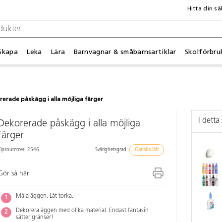
Hitta din sä
Skapa
Leka
Lära
Barnvagnar & småbarnsartiklar
Skolförbru
erade påskägg i alla möjliga färger
I detta 
Dekorerade påskägg i alla möjliga
färger
Tipsnummer: 2546
Svårighetsgrad:
Ganska lätt
Gör så här
Måla äggen. Låt torka.
Dekorera äggen med olika material. Endast fantasin
sätter gränser!