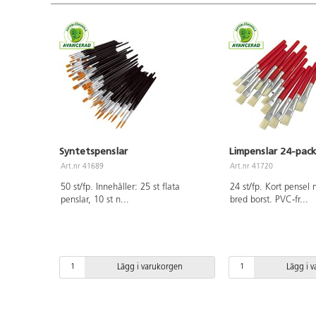
Syntetspenslar
Limpenslar 24-pack
Art.nr 41689
Art.nr 41720
50 st/fp. Innehåller: 25 st flata
24 st/fp. Kort pense
penslar, 10 st n
...
bred borst. PVC-fr
...
Lägg i varukorgen
Lägg i 