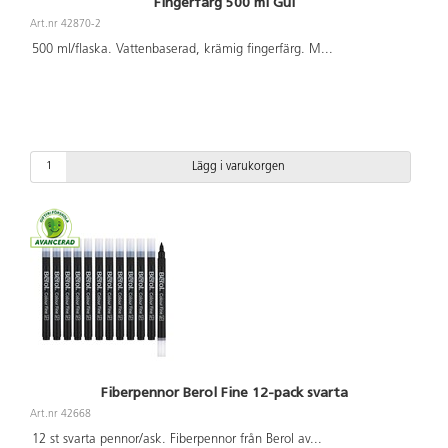
Fingerfärg 500 ml Gul
Art.nr 42870-2
500 ml/flaska. Vattenbaserad, krämig fingerfärg. M
...
Lägg i varukorgen
Fiberpennor Berol Fine 12-pack svarta
Art.nr 42668
12 st svarta pennor/ask. Fiberpennor från Berol av
...