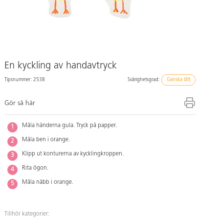
En kyckling av handavtryck
Tipsnummer: 2538
Svårighetsgrad:
Ganska lätt
Gör så här
Måla händerna gula. Tryck på papper.
Måla ben i orange.
Klipp ut konturerna av kycklingkroppen.
Rita ögon.
Måla näbb i orange.
Tillhör kategorier: