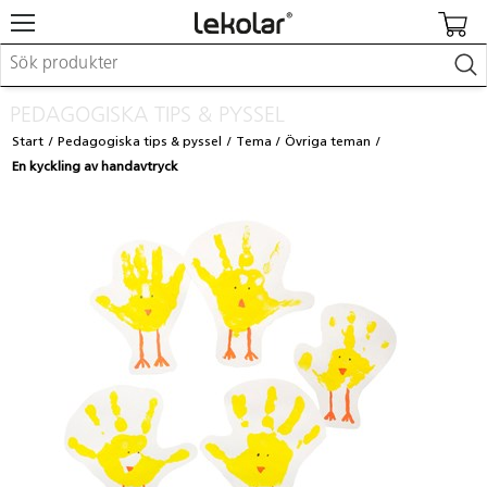
Möbler & inredning
PEDAGOGISKA TIPS & PYSSEL
Lekplatsutrustning & utemiljö
Start
Pedagogiska tips & pyssel
Tema
Övriga teman
Skapa
En kyckling av handavtryck
Leka
Lära
Barnvagnar & småbarnsartiklar
Skolförbrukning & kontorsmaterial
Logga in / Registrera dig
Hitta din säljare
Kontakta Lekolar