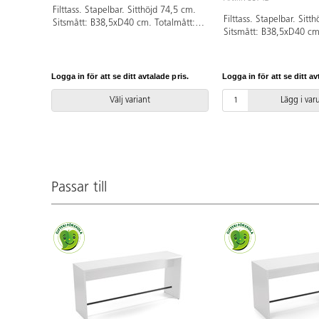
Filttass. Stapelbar. Sitthöjd 74,5 cm.
Filttass. Stapelbar. Sitt
Sitsmått: B38,5xD40 cm. Totalmått:
Sitsmått: B38,5xD40 cm
B44xD47,5xH84 cm. Vikt 8,3 kg. Skal
B44xD47,5xH84 cm. Vikt
i högtryckslaminat. Stativ
i högtryckslaminat, björk
silverlackerat, RAL 9006.
svart tyg Evert TKE 001.
Logga in för att se ditt avtalade pris.
Logga in för att se ditt av
stativ, RAL 9006.
Välj variant
Lägg i va
Passar till