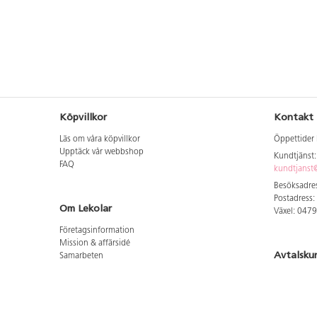
kan offereras.
Köpvillkor
Kontakt
Läs om våra köpvillkor
Öppettider 
Upptäck vår webbshop
Kundtjänst
FAQ
kundtjanst@
Besöksadres
Postadress:
Om Lekolar
Växel: 047
Företagsinformation
Mission & affärsidé
Avtalsku
Samarbeten
Aktuellt hos oss
Logga in för
GDPR
Cookie Policy
Whistleblowing