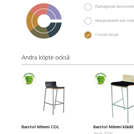
Övervägande återvunnet/
Hela produkten kan mate
Cirkulär design
Andra köpte också
Barstol Mimmi COL
Barstol Mimmi klädd 
Art.nr: 35742