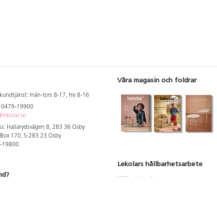
Precisionsslipad su
perfekta resultat
toleranser.
Våra magasin och foldrar
kundtjänst: mån-tors 8-17, fre 8-16
: 0479-19900
lekolar.se
s: Hallarydsvägen 8, 283 36 Osby
 Box 170, S-283 23 Osby
9-19800
Lekolars hållbarhetsarbete
nd?
Hållbarhetsarbete
Hållbarhetsredovisning 2023
 att se dina rabatterade priser
Produktsäkerhet & kvalitet
Giftfri Förskola