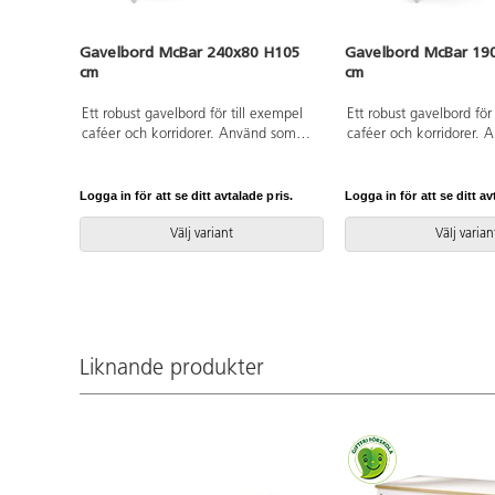
Gavelbord McBar 240x80 H105
Gavelbord McBar 19
cm
cm
Ett robust gavelbord för till exempel
Ett robust gavelbord för
caféer och korridorer. Använd som
caféer och korridorer.
ståbord eller med höga barstolar.
ståbord eller med höga 
Fotstöd i stål, RAL 9005. Stomme av
Fotstöd i stål, RAL 900
36 mm tjocka spånskivor med
36 mm tjocka spånskiv
Logga in för att se ditt avtalade pris.
Logga in för att se ditt av
direktlaminat.
direktlaminat.
Välj variant
Välj varian
Liknande produkter