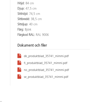
Höjd:
84 cm
Djup:
47,5 cm
Sitthöjd:
74,5 cm
Sittbredd:
38,5 cm
Sittdjup:
40 cm
Färg:
Björk
Färgkod RAL:
RAL 9006
Dokument och filer
dk_produktblad_35741_mimmi.pdf
fi_produktblad_35741_mimmi.pdf
no_produktblad_35741_mimmi.pdf
se_produktblad_35741_mimmi.pdf