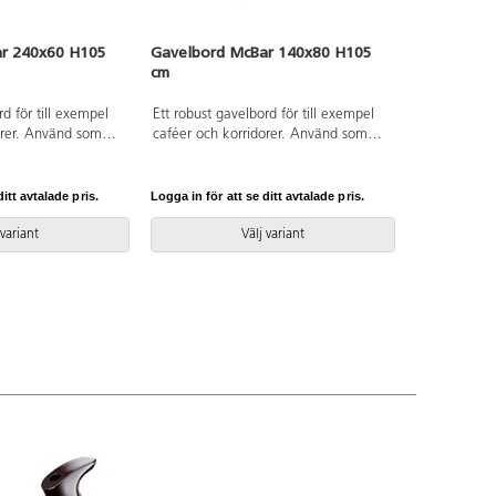
r 240x60 H105
Gavelbord McBar 140x80 H105
Gavelbord
cm
cm
rd för till exempel
Ett robust gavelbord för till exempel
Ett robust g
orer. Använd som
caféer och korridorer. Använd som
caféer och 
höga barstolar.
ståbord eller med höga barstolar.
ståbord elle
AL 9005. Stomme av
Fotstöd i stål, RAL 9005. Stomme av
Fotstöd i st
nskivor med
36 mm tjocka spånskivor med
36 mm tjock
itt avtalade pris.
Logga in för att se ditt avtalade pris.
Logga in för a
direktlaminat.
direktlamina
 variant
Välj variant