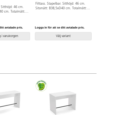
Filttass. Stapelbar. Sitthöjd: 46 cm.
. Sitthöjd: 46 cm.
Sitsmått: B38,5xD40 cm. Totalmått:
40 cm. Totalmått:
B44xD50xH81 cm. Vikt 7 kg. Skal i
ikt 7 kg. Skal i
högtryckslaminat. Silverlackerat stativ,
björk. Silverlackerat
RAL 9006.
itt avtalade pris.
Logga in för att se ditt avtalade pris.
 i varukorgen
Välj variant