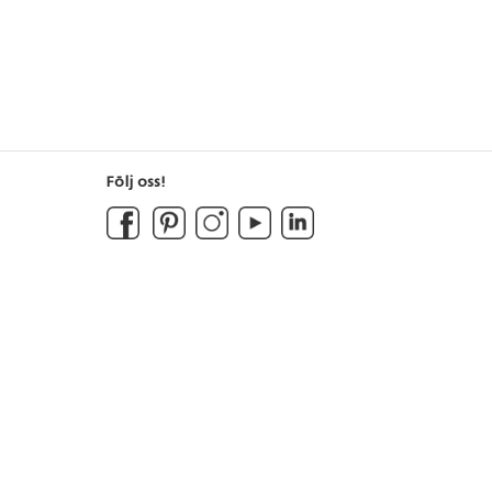
la och sidor för
 med högsta
Följ oss!