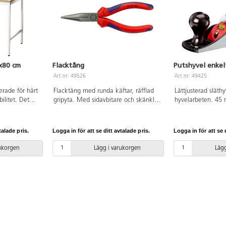
x80 cm
Flacktång
Putshyvel enkel
Art.nr: 49526
Art.nr: 49425
erade för hårt
Flacktång med runda käftar, räfflad
Lättjusterad släthy
bilitet. Det
gripyta. Med sidavbitare och skänklar
hyvelarbeten. 45 
t är som
av tvåkomponentmaterial. Enkel led.
Speciellt utformat
eleskopiska
Längd 140 mm. Kapacitet 2,5 mm.
förhindrar att hyve
jd mellan 720
oavsiktlig. Hyvels
talade pris.
Logga in för att se ditt avtalade pris.
Logga in för att se d
r bra
kromstål som behål
belagd med
justerbar grodhyve
rukorgen
Lägg i varukorgen
Lägg
yckslaminat
och virkestyper. P
kantlist av
obrytbart polypro
runtom. Som
ergonomisk knopp.
 förses med
av djup och stålets
r frontskiva.
inpassad spånklaff
letteras med
perfekt spånflöde.
Specialmått på
precisionsgjutet fi
dra material
stabilitet och slits