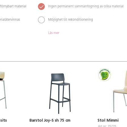
förnybart material
Ingen permanent sammanfogning av olika material
rialåtervinnas
Möjlighet till rekonditionering
Läs mer
sits
Barstol Joy-S sh 75 cm
Stol Mimmi
Art.nr: 35735