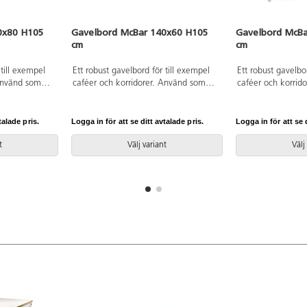
0x80 H105
Gavelbord McBar 140x60 H105
Gavelbord McBa
cm
cm
 till exempel
Ett robust gavelbord för till exempel
Ett robust gavelbo
 Använd som
caféer och korridorer. Använd som
caféer och korrid
barstolar.
ståbord eller med höga barstolar.
ståbord eller med 
5. Stomme av
Fotstöd i stål, RAL 9005. Stomme av
Fotstöd i stål, R
or med
36 mm tjocka spånskivor med
36 mm tjocka spå
talade pris.
Logga in för att se ditt avtalade pris.
Logga in för att se d
direktlaminat.
direktlaminat.
t
Välj variant
Välj