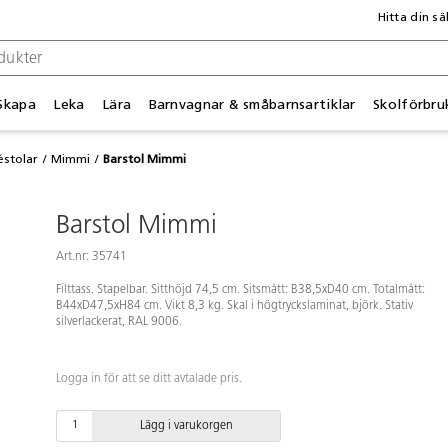
Hitta din sä
Skapa
Leka
Lära
Barnvagnar & småbarnsartiklar
Skolförbru
éstolar
Mimmi
Barstol Mimmi
Barstol Mimmi
Art.nr: 35741
Filttass. Stapelbar. Sitthöjd 74,5 cm. Sitsmått: B38,5xD40 cm. Totalmått:
B44xD47,5xH84 cm. Vikt 8,3 kg. Skal i högtryckslaminat, björk. Stativ
silverlackerat, RAL 9006.
Logga in för att se ditt avtalade pris.
Lägg i varukorgen