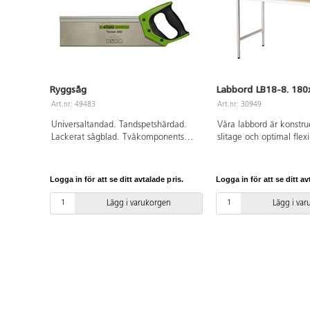
Ryggsåg
Labbord LB18-8. 180
Art.nr: 49483
Art.nr: 30949
Universaltandad. Tandspetshärdad.
Våra labbord är konstru
Lackerat sågblad. Tvåkomponents
slitage och optimal flexi
handtag. Extra fin tandning för fina
epoxy-lackerade stative
snitt.
standard utrustat med t
ben för valbar arbetshö
Logga in för att se ditt avtalade pris.
Logga in för att se ditt av
och 1020 mm, vilket ge
flexibilitet. Skivan är 
Lägg i varukorgen
Lägg i va
mycket tåligt vitt högtr
samt har överlaminerad 
klarlackad massiv bok 
tillval kan borden även
hjulsats, underhylla elle
Stativen kan även komp
låd- eller skåphurtsar. 
bänkskivor och även an