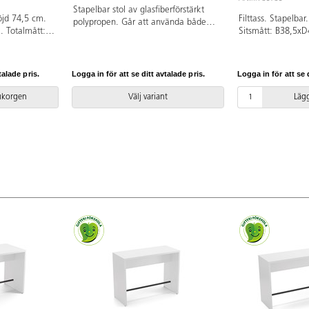
Stapelbar stol av glasfiberförstärkt
höjd 74,5 cm.
Filttass. Stapelbar
polypropen. Går att använda både
. Totalmått:
Sitsmått: B38,5xD
inom- och utomhus. UV-beständig.
 8,3 kg. Skal
B44xD50xH81 cm. V
Max antal stolar som går att stapla:
. Klädd sits i
högtryckslaminat, 
4.
 Silverlackerat
stativ, RAL 9006.
talade pris.
Logga in för att se ditt avtalade pris.
Logga in för att se d
rukorgen
Välj variant
Lägg