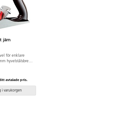
t järn
vel för enklare
mm hyvelstålsbredd.
 hål i spännklaffen
lstålet glider
tål av härdat
itt avtalade pris.
ler skärpan. Fullt
l för alla arbeten
 i varukorgen
raktiskt taget
penhandtag och
 Enkel inställning
 inriktning. Tätt
 av fjäderstål för
 Sula av
nt gråjärn för
tyrka.